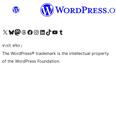
আমাৰ X (আগৰ Twitter) একাউণ্টলৈ যাওক
আমাৰ Bluesky একাউণ্টলৈ যাওক
আমাৰ Mastodon একাউণ্টলৈ যাওক
আমাৰ Threads একাউণ্টলৈ যাওক
আমাৰ Facebook পৃষ্ঠালৈ যাওক
আমাৰ Instagram একাউণ্টলৈ যাওক
আমাৰ LinkedIn একাউণ্টলৈ যাওক
আমাৰ TikTok একাউণ্টলৈ যাওক
আমাৰ YouTube চেনেললৈ যাওক
আমাৰ Tumblr একাউণ্টলৈ যাওক
ক’ডেই কবিতা।
The WordPress® trademark is the intellectual property
of the WordPress Foundation.