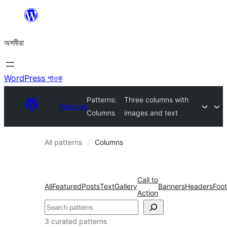
এয়া
এৰি
অসমীয়া
বিষয়বস্তুলৈ
যাওক
WordPress পাওক
Patterns:
Three columns with
Patterns
Columns
images and text
All patterns
Columns
Call to
All
Featured
Posts
Text
Gallery
Banners
Headers
Foot
Action
সন্ধান
কৰক
3 curated patterns