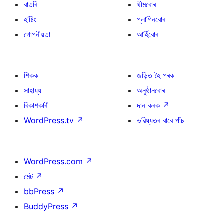
বাতৰি
থীমবোৰ
title
হ’ষ্টিং
প্লাগিনবোৰ
গোপনীয়তা
আৰ্হিবোৰ
শিকক
জড়িত হৈ পৰক
সাহায্য
অনুষ্ঠানবোৰ
বিকাশকাৰী
দান কৰক
↗
WordPress.tv
↗
ভৱিষ্যতৰ বাবে পাঁচ
WordPress.com
↗
মেট
↗
bbPress
↗
BuddyPress
↗