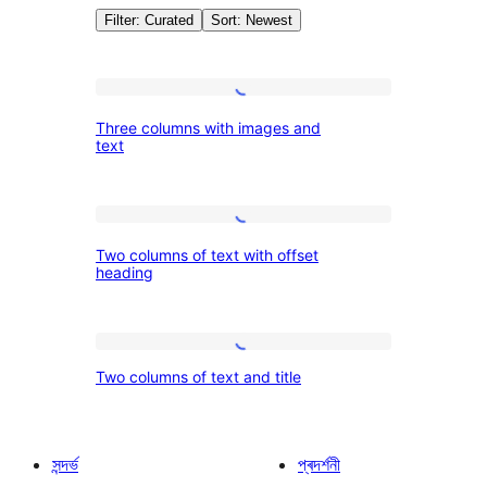
Filter: Curated
Sort: Newest
Patterns:
Three
Three columns with images and
columns
text
Columns
with
images
Two
and
Two columns of text with offset
columns
text
heading
of
text
Two
with
Two columns of text and title
columns
offset
of
heading
text
সন্দৰ্ভ
প্ৰদৰ্শনী
and