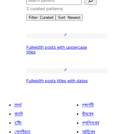
সন্ধান
কৰক
2 curated patterns
Filter: Curated
Sort: Newest
Patterns:
Fullwidth
Fullwidth posts with uppercase
posts
titles
Posts
with
uppercase
Fullwidth
titles
Fullwidth posts titles with dates
posts
titles
with
সন্দৰ্ভ
প্ৰদৰ্শনী
dates
বাতৰি
থীমবোৰ
হ’ষ্টিং
প্লাগিনবোৰ
গোপনীয়তা
আৰ্হিবোৰ