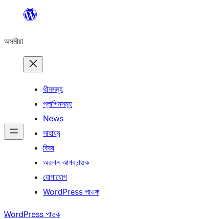
এয়া
এৰি
অসমীয়া
বিষয়বস্তুলৈ
যাওক
থীমসমূহ
প্লাগিনসমূহ
News
সাহায্য
বিষয়
অৱদান আগবঢ়াওক
যোগাযোগ
WordPress পাওক
WordPress পাওক