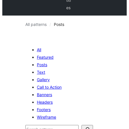
titl
es
All patterns
Posts
All
Featured
Posts
Text
Gallery
Call to Action
Banners
Headers
Footers
Wireframe