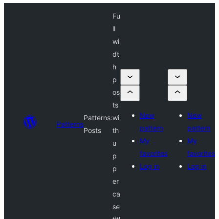
Fu
ll
wi
dt
h
p
os
ts
New
New
Patterns:
wi
Patterns
pattern
pattern
Posts
th
My
My
u
favorites
favorites
p
Log in
Log in
p
er
ca
se