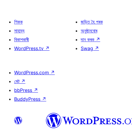
শিকক
জড়িত হৈ পৰক
সাহায্য
অনুষ্ঠানবোৰ
বিকাশকাৰী
দান কৰক
↗
WordPress.tv
↗
Swag
↗
WordPress.com
↗
মেট
↗
bbPress
↗
BuddyPress
↗