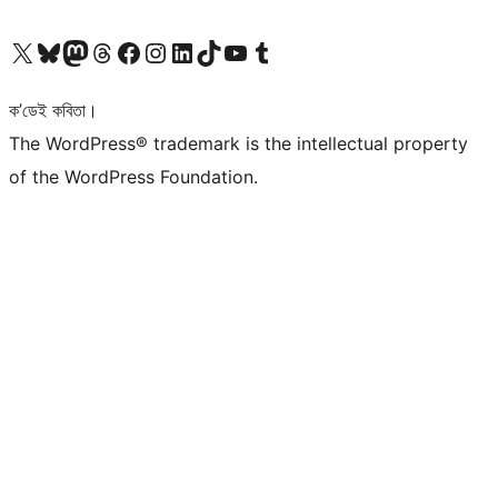
আমাৰ X (আগৰ Twitter) একাউণ্টলৈ যাওক
আমাৰ Bluesky একাউণ্টলৈ যাওক
আমাৰ Mastodon একাউণ্টলৈ যাওক
আমাৰ Threads একাউণ্টলৈ যাওক
আমাৰ Facebook পৃষ্ঠালৈ যাওক
আমাৰ Instagram একাউণ্টলৈ যাওক
আমাৰ LinkedIn একাউণ্টলৈ যাওক
আমাৰ TikTok একাউণ্টলৈ যাওক
আমাৰ YouTube চেনেললৈ যাওক
আমাৰ Tumblr একাউণ্টলৈ যাওক
ক’ডেই কবিতা।
The WordPress® trademark is the intellectual property
of the WordPress Foundation.