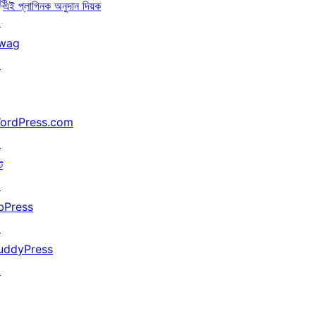
ৰক
এই প্লাগিনক অনুদান দিয়ক
↗
wag
↗
ordPress.com
↗
ট
↗
bPress
↗
uddyPress
↗