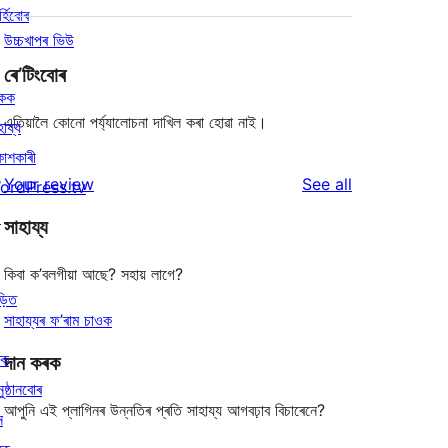
্হিবোৰ
উচ্চখাপৰ ভিউ
ৰে’টিংবোৰ
িকক
এতিয়ালৈ কোনো পৰ্য্যালোচনা দাখিল কৰা হোৱা নাই।
হায্য
কাশকাৰী
reviews
Your review
See all
ordPress.tv
↗
সাহায্য
কিবা ক’বলগীয়া আছে? সহায় লাগে?
ড়িত
সাহায্যৰ ফ’ৰাম চাওক
ৰক
দান কৰক
ুষ্ঠানবোৰ
আপুনি এই প্লাগিনৰ উন্নতিৰ প্ৰতি সাহায্য আগবঢ়াব বিচাৰেনে?
ন