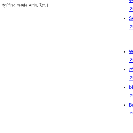
ক
 প্লাগিনত অৱদান আগবঢ়াইছে।
S
W
মে
b
B