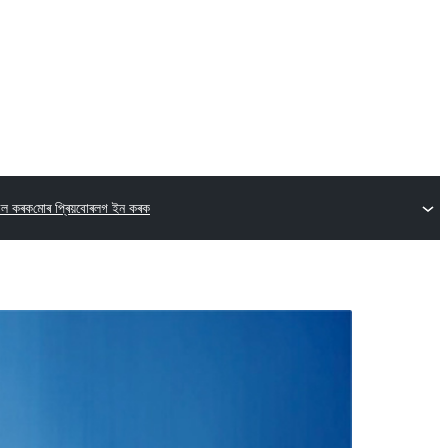
খিল কৰক
মোৰ প্ৰিয়বোৰ
লগ ইন কৰক