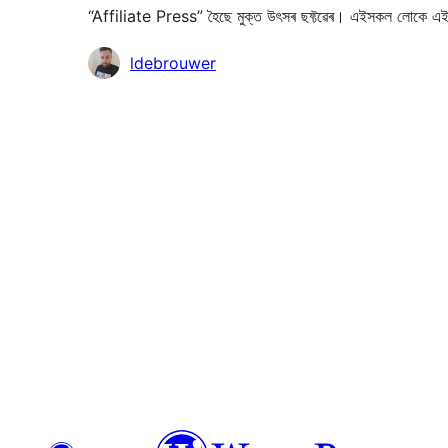
“Affiliate Press” হৈছে মুক্ত উৎসৰ ছফ্টৱেৰ। এইসকল লোকে এই
অৱদানকাৰীসকল
ldebrouwer