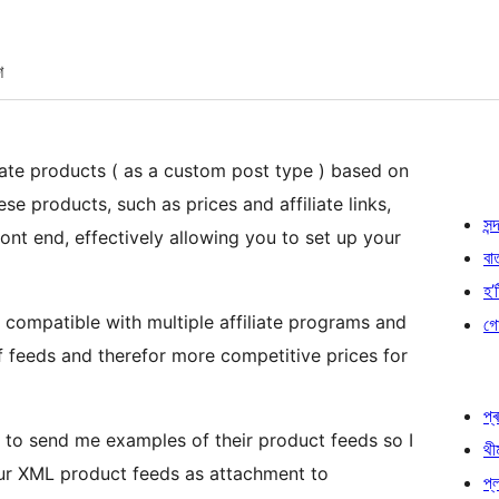
শ
reate products ( as a custom post type ) based on
ese products, such as prices and affiliate links,
সন্দ
nt end, effectively allowing you to set up your
বা
হ’ষ
e compatible with multiple affiliate programs and
গো
 feeds and therefor more competitive prices for
প্ৰ
g to send me examples of their product feeds so I
থী
our XML product feeds as attachment to
প্