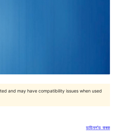
orted and may have compatibility issues when used
ডাউনল’ড কৰক