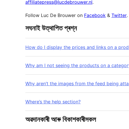
affiliatepress@lucdebrouwer.nl
.
Follow Luc De Brouwer on
Facebook
&
Twitter
.
সঘনাই উত্থাপিত প্ৰশ্ন
How do I display the prices and links on a pro
Why am I not seeing the products on a catego
Why aren’t the images from the feed being atta
Where’s the help section?
অৱদানকাৰী আৰু বিকাশকাৰীসকল