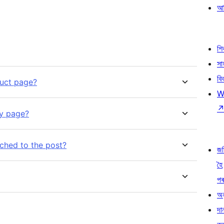
আৰ
শ
সা
বি
duct page?
W
ry page?
ched to the post?
জ
হৈ
প
অন
দা