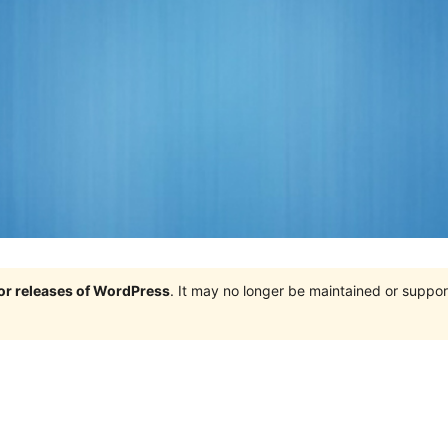
jor releases of WordPress
. It may no longer be maintained or supp