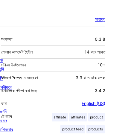
সাহায্য
মেটা
সংস্কৰণ
0.3.8
শেষবাৰ আপডে’ট হৈছিল
14 বছৰ
আগত
ৰ্ভ
সক্ৰিয় ইনষ্টলেশ্যন
10+
তৰি
্টিং
WordPress-ৰ সংস্কৰণ
3.3 বা তাতকৈ ওপৰৰ
পনীয়তা
ইমানলৈকে পৰীক্ষা কৰা হৈছে
3.4.2
ভাষা
English (US)
দৰ্শনী
টেগবোৰ
affiliate
affiliates
product
মবোৰ
লাগিনবোৰ
product feed
products