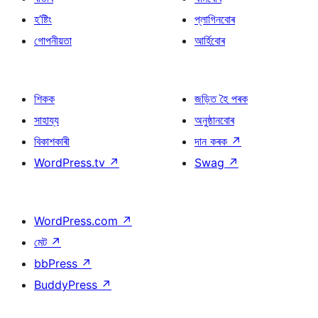
হ’ষ্টিং
প্লাগিনবোৰ
গোপনীয়তা
আৰ্হিবোৰ
শিকক
জড়িত হৈ পৰক
সাহায্য
অনুষ্ঠানবোৰ
বিকাশকাৰী
দান কৰক
↗
WordPress.tv
↗
Swag
↗
WordPress.com
↗
মেট
↗
bbPress
↗
BuddyPress
↗