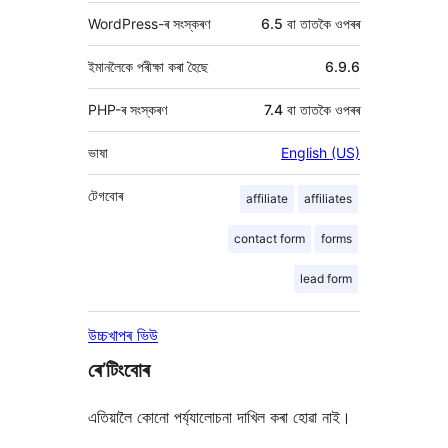
WordPress-ৰ সংস্কৰণ
6.5 বা তাতকৈ ওপৰৰ
ইমানলৈকে পৰীক্ষা কৰা হৈছে
6.9.6
PHP-ৰ সংস্কৰণ
7.4 বা তাতকৈ ওপৰৰ
ভাষা
English (US)
টেগবোৰ
affiliate
affiliates
contact form
forms
lead form
উচ্চখাপৰ ভিউ
ৰে’টিংবোৰ
এতিয়ালৈ কোনো পৰ্য্যালোচনা দাখিল কৰা হোৱা নাই।