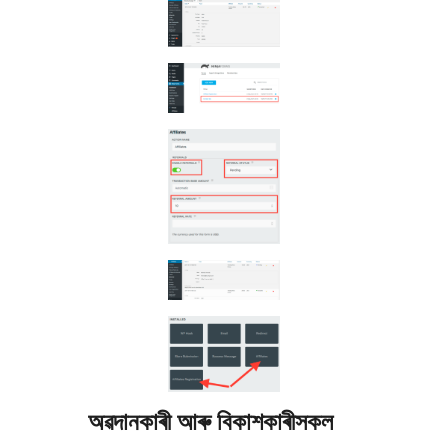
অৱদানকাৰী আৰু বিকাশকাৰীসকল