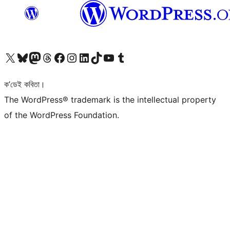
আমাৰ X (আগৰ Twitter) একাউণ্টলৈ যাওক
আমাৰ Bluesky একাউণ্টলৈ যাওক
আমাৰ Mastodon একাউণ্টলৈ যাওক
আমাৰ Threads একাউণ্টলৈ যাওক
আমাৰ Facebook পৃষ্ঠালৈ যাওক
আমাৰ Instagram একাউণ্টলৈ যাওক
আমাৰ LinkedIn একাউণ্টলৈ যাওক
আমাৰ TikTok একাউণ্টলৈ যাওক
আমাৰ YouTube চেনেললৈ যাওক
আমাৰ Tumblr একাউণ্টলৈ যাওক
ক’ডেই কবিতা।
The WordPress® trademark is the intellectual property
of the WordPress Foundation.