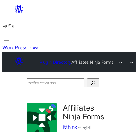
এয়া
এৰি
অসমীয়া
বিষয়বস্তুলৈ
যাওক
WordPress পাওক
Plugin Directory
Affiliates Ninja Forms
প্লাগিনৰ
সন্ধান
কৰক
Affiliates
Ninja Forms
itthinx
-ৰ দ্বাৰা