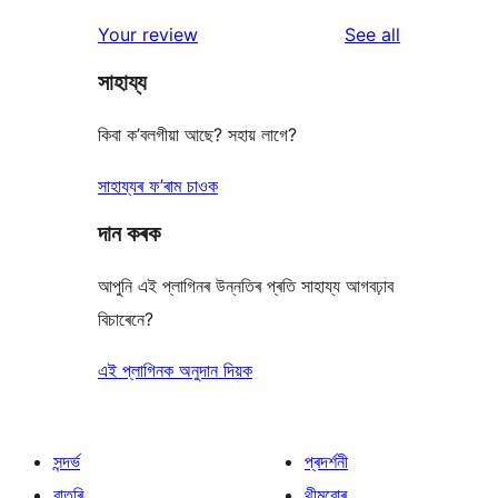
reviews
Your review
See all
সাহায্য
কিবা ক’বলগীয়া আছে? সহায় লাগে?
সাহায্যৰ ফ’ৰাম চাওক
দান কৰক
আপুনি এই প্লাগিনৰ উন্নতিৰ প্ৰতি সাহায্য আগবঢ়াব
বিচাৰেনে?
এই প্লাগিনক অনুদান দিয়ক
সন্দৰ্ভ
প্ৰদৰ্শনী
বাতৰি
থীমবোৰ