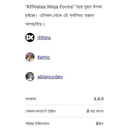
“Affiliates Ninja Forms” হৈছে মুক্ত উৎসৰ
ছফ্টৱেৰ। এইসকল লোকে এই প্লাগিনত অৱদান
আগবঢ়াইছে।
অৱদানকাৰীসকল
itthinx
Kento
ablancodev
মেটা
সংস্কৰণ
3.4.0
শেষবাৰ আপডে’ট হৈছিল
8 মাহ
আগত
সক্ৰিয় ইনষ্টলেশ্যন
60+