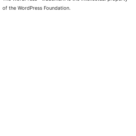
of the WordPress Foundation.