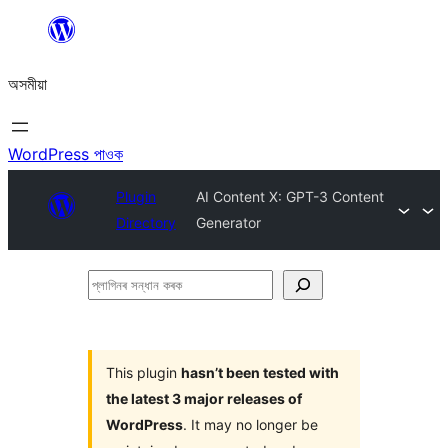
এয়া
এৰি
অসমীয়া
বিষয়বস্তুলৈ
যাওক
WordPress পাওক
Plugin
AI Content X: GPT-3 Content
Directory
Generator
প্লাগিনৰ
সন্ধান
কৰক
This plugin
hasn’t been tested with
the latest 3 major releases of
WordPress
. It may no longer be