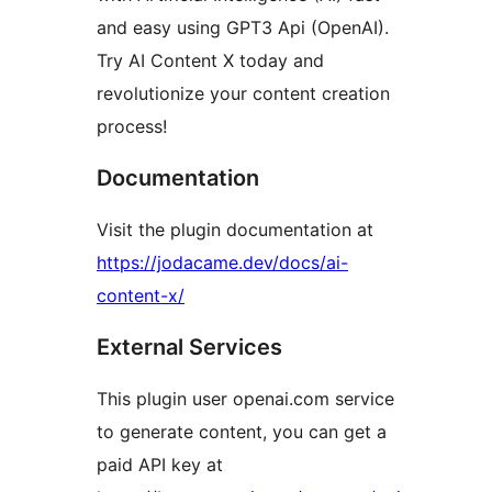
and easy using GPT3 Api (OpenAI).
Try AI Content X today and
revolutionize your content creation
process!
Documentation
Visit the plugin documentation at
https://jodacame.dev/docs/ai-
content-x/
External Services
This plugin user openai.com service
to generate content, you can get a
paid API key at