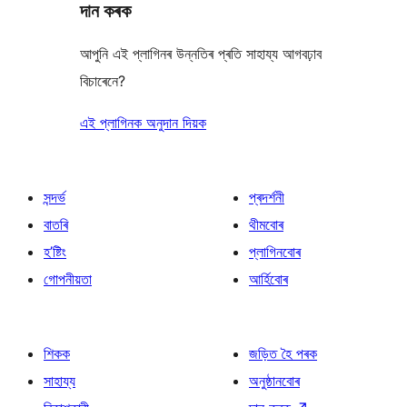
দান কৰক
আপুনি এই প্লাগিনৰ উন্নতিৰ প্ৰতি সাহায্য আগবঢ়াব
বিচাৰেনে?
এই প্লাগিনক অনুদান দিয়ক
সন্দৰ্ভ
প্ৰদৰ্শনী
বাতৰি
থীমবোৰ
হ’ষ্টিং
প্লাগিনবোৰ
গোপনীয়তা
আৰ্হিবোৰ
শিকক
জড়িত হৈ পৰক
সাহায্য
অনুষ্ঠানবোৰ