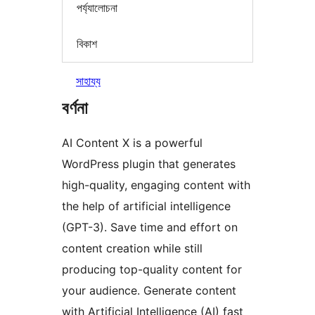
পৰ্য্যালোচনা
বিকাশ
সাহায্য
বৰ্ণনা
AI Content X is a powerful
WordPress plugin that generates
high-quality, engaging content with
the help of artificial intelligence
(GPT-3). Save time and effort on
content creation while still
producing top-quality content for
your audience. Generate content
with Artificial Intelligence (AI) fast