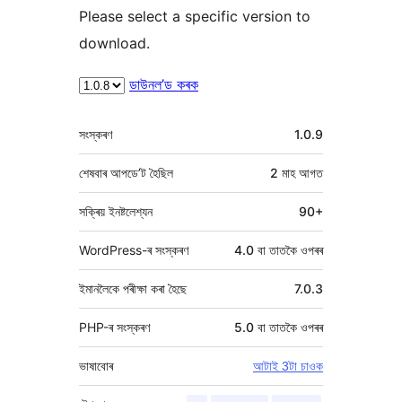
Please select a specific version to
download.
ডাউনল’ড কৰক
মেটা
সংস্কৰণ
1.0.9
শেষবাৰ আপডে’ট হৈছিল
2 মাহ
আগত
সক্ৰিয় ইনষ্টলেশ্যন
90+
WordPress-ৰ সংস্কৰণ
4.0 বা তাতকৈ ওপৰৰ
ইমানলৈকে পৰীক্ষা কৰা হৈছে
7.0.3
PHP-ৰ সংস্কৰণ
5.0 বা তাতকৈ ওপৰৰ
ভাষাবোৰ
আটাই 3টা চাওক