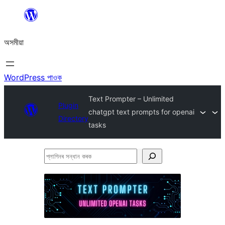
এয়া
এৰি
অসমীয়া
বিষয়বস্তুলৈ
যাওক
WordPress পাওক
Text Prompter – Unlimited
Plugin
chatgpt text prompts for openai
Directory
tasks
প্লাগিনৰ
সন্ধান
কৰক