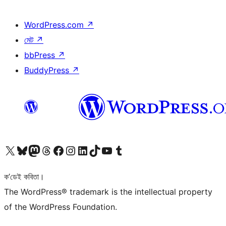
WordPress.com
↗
মেট
↗
bbPress
↗
BuddyPress
↗
আমাৰ X (আগৰ Twitter) একাউণ্টলৈ যাওক
আমাৰ Bluesky একাউণ্টলৈ যাওক
আমাৰ Mastodon একাউণ্টলৈ যাওক
আমাৰ Threads একাউণ্টলৈ যাওক
আমাৰ Facebook পৃষ্ঠালৈ যাওক
আমাৰ Instagram একাউণ্টলৈ যাওক
আমাৰ LinkedIn একাউণ্টলৈ যাওক
আমাৰ TikTok একাউণ্টলৈ যাওক
আমাৰ YouTube চেনেললৈ যাওক
আমাৰ Tumblr একাউণ্টলৈ যাওক
ক’ডেই কবিতা।
The WordPress® trademark is the intellectual property
of the WordPress Foundation.