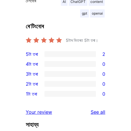
টেগবোৰ
AI
ChatGPT
content
gpt
openai
ৰে’টিংবোৰ
5টাৰ ভিতৰত
5
টা তৰা।
5টা তৰা
2
2
4টা তৰা
0
5-
0
3টা তৰা
0
star
4-
0
2টা তৰা
0
reviews
star
3-
0
1টা তৰা
0
reviews
star
2-
0
reviews
star
1-
reviews
Your review
See all
reviews
star
সাহায্য
reviews