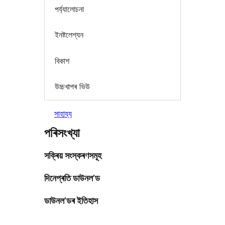
পৰ্য্যালোচনা
ইনষ্টলেশ্যন
বিকাশ
উচ্চখাপৰ ভিউ
সাহায্য
পৰিসংখ্যা
সক্ৰিয় সংস্কৰণসমূহ
দিনেপ্ৰতি ডাউনল’ড
ডাউনল’ডৰ ইতিহাস