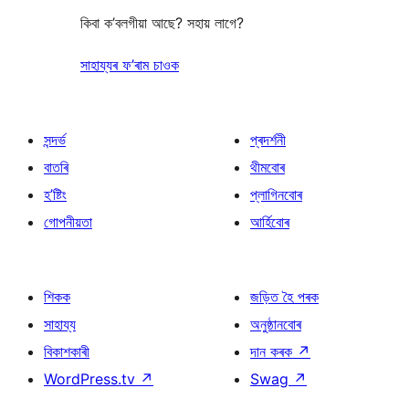
কিবা ক’বলগীয়া আছে? সহায় লাগে?
সাহায্যৰ ফ’ৰাম চাওক
সন্দৰ্ভ
প্ৰদৰ্শনী
বাতৰি
থীমবোৰ
হ’ষ্টিং
প্লাগিনবোৰ
গোপনীয়তা
আৰ্হিবোৰ
শিকক
জড়িত হৈ পৰক
সাহায্য
অনুষ্ঠানবোৰ
বিকাশকাৰী
দান কৰক
↗
WordPress.tv
↗
Swag
↗