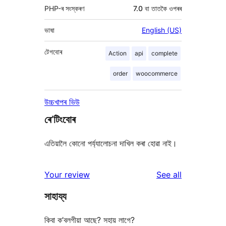
PHP-ৰ সংস্কৰণ
7.0 বা তাতকৈ ওপৰৰ
ভাষা
English (US)
টেগবোৰ
Action
api
complete
order
woocommerce
উচ্চখাপৰ ভিউ
ৰে’টিংবোৰ
এতিয়ালৈ কোনো পৰ্য্যালোচনা দাখিল কৰা হোৱা নাই।
reviews
Your review
See all
সাহায্য
কিবা ক’বলগীয়া আছে? সহায় লাগে?