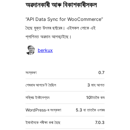
অৱদানকাৰী আৰু বিকাশকাৰীসকল
“API Data Sync for WooCommerce”
হৈছে মুক্ত উৎসৰ ছফ্টৱেৰ। এইসকল লোকে এই
প্লাগিনত অৱদান আগবঢ়াইছে।
অৱদানকাৰীসকল
berkux
মেটা
সংস্কৰণ
0.7
শেষবাৰ আপডে’ট হৈছিল
3 মাহ
আগত
সক্ৰিয় ইনষ্টলেশ্যন
10টাতকৈ কম
WordPress-ৰ সংস্কৰণ
5.3 বা তাতকৈ ওপৰৰ
ইমানলৈকে পৰীক্ষা কৰা হৈছে
7.0.3