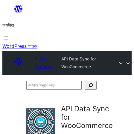
এয়া
এৰি
অসমীয়া
বিষয়বস্তুলৈ
যাওক
WordPress পাওক
Plugin
API Data Sync for
Directory
WooCommerce
প্লাগিনৰ
সন্ধান
কৰক
API Data Sync
for
WooCommerce