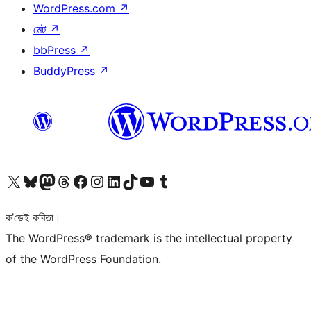
WordPress.com
↗
মেট
↗
bbPress
↗
BuddyPress
↗
আমাৰ X (আগৰ Twitter) একাউণ্টলৈ যাওক
আমাৰ Bluesky একাউণ্টলৈ যাওক
আমাৰ Mastodon একাউণ্টলৈ যাওক
আমাৰ Threads একাউণ্টলৈ যাওক
আমাৰ Facebook পৃষ্ঠালৈ যাওক
আমাৰ Instagram একাউণ্টলৈ যাওক
আমাৰ LinkedIn একাউণ্টলৈ যাওক
আমাৰ TikTok একাউণ্টলৈ যাওক
আমাৰ YouTube চেনেললৈ যাওক
আমাৰ Tumblr একাউণ্টলৈ যাওক
ক’ডেই কবিতা।
The WordPress® trademark is the intellectual property
of the WordPress Foundation.