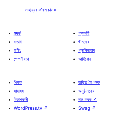
সাহায্যৰ ফ’ৰাম চাওক
সন্দৰ্ভ
প্ৰদৰ্শনী
বাতৰি
থীমবোৰ
হ’ষ্টিং
প্লাগিনবোৰ
গোপনীয়তা
আৰ্হিবোৰ
শিকক
জড়িত হৈ পৰক
সাহায্য
অনুষ্ঠানবোৰ
বিকাশকাৰী
দান কৰক
↗
WordPress.tv
↗
Swag
↗