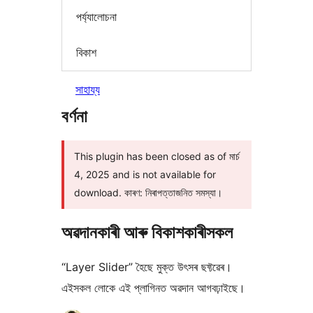
পৰ্য্যালোচনা
বিকাশ
সাহায্য
বৰ্ণনা
This plugin has been closed as of মাৰ্চ
4, 2025 and is not available for
download. কাৰণ: নিৰাপত্তাজনিত সমস্যা।
অৱদানকাৰী আৰু বিকাশকাৰীসকল
“Layer Slider” হৈছে মুক্ত উৎসৰ ছফ্টৱেৰ।
এইসকল লোকে এই প্লাগিনত অৱদান আগবঢ়াইছে।