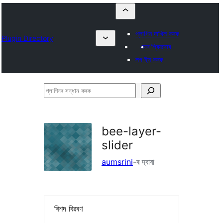
প্লাগিন দাখিল কৰক
Plugin Directory
মোৰ প্ৰিয়বোৰ
লগ ইন কৰক
প্লাগিনৰ
সন্ধান
কৰক
bee-layer-
slider
aumsrini
-ৰ দ্বাৰা
বিশদ বিৱৰণ