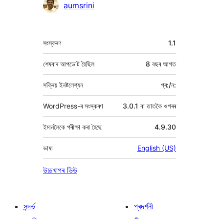
অৱদানকাৰীসকল
aumsrini
মেটা
সংস্কৰণ
1.1
শেষবাৰ আপডে’ট হৈছিল
8 বছৰ
আগত
সক্ৰিয় ইনষ্টলেশ্যন
প্ৰ:/ন:
WordPress-ৰ সংস্কৰণ
3.0.1 বা তাতকৈ ওপৰৰ
ইমানলৈকে পৰীক্ষা কৰা হৈছে
4.9.30
ভাষা
English (US)
উচ্চখাপৰ ভিউ
সন্দৰ্ভ
প্ৰদৰ্শনী