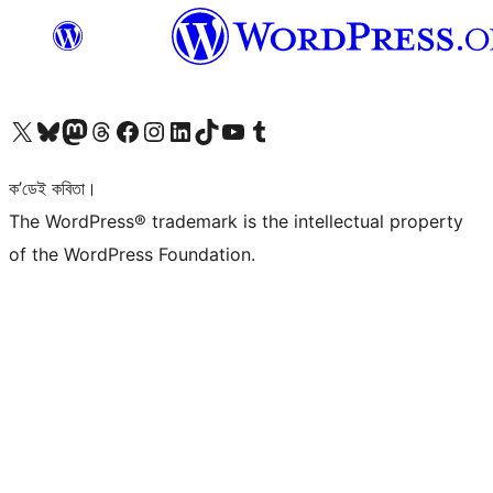
আমাৰ X (আগৰ Twitter) একাউণ্টলৈ যাওক
আমাৰ Bluesky একাউণ্টলৈ যাওক
আমাৰ Mastodon একাউণ্টলৈ যাওক
আমাৰ Threads একাউণ্টলৈ যাওক
আমাৰ Facebook পৃষ্ঠালৈ যাওক
আমাৰ Instagram একাউণ্টলৈ যাওক
আমাৰ LinkedIn একাউণ্টলৈ যাওক
আমাৰ TikTok একাউণ্টলৈ যাওক
আমাৰ YouTube চেনেললৈ যাওক
আমাৰ Tumblr একাউণ্টলৈ যাওক
ক’ডেই কবিতা।
The WordPress® trademark is the intellectual property
of the WordPress Foundation.