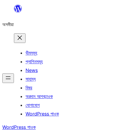
এয়া
এৰি
অসমীয়া
বিষয়বস্তুলৈ
যাওক
থীমসমূহ
প্লাগিনসমূহ
News
সাহায্য
বিষয়
অৱদান আগবঢ়াওক
যোগাযোগ
WordPress পাওক
WordPress পাওক