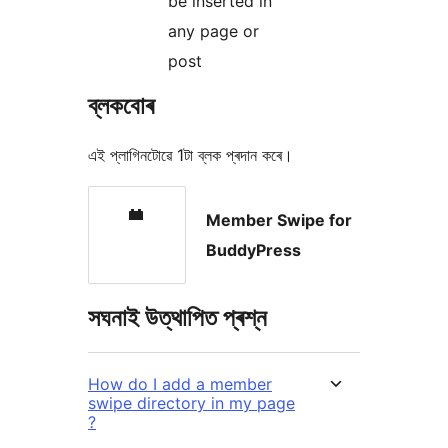
be inserted in
any page or
post
ব্লকবোৰ
এই প্লাগিনটোৱে 1টা ব্লক প্ৰদান কৰে।
Member Swipe for
BuddyPress
সঘনাই উত্থাপিত প্ৰশ্ন
How do I add a member
swipe directory in my page
?