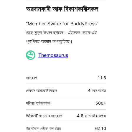
অৱদানকাৰী আৰু বিকাশকাৰীসকল
“Member Swipe for BuddyPress”
হৈছে মুক্ত উৎসৰ ছফ্টৱেৰ। এইসকল লোকে এই
প্লাগিনত অৱদান আগবঢ়াইছে।
অৱদানকাৰীসকল
Themosaurus
মেটা
সংস্কৰণ
1.1.6
শেষবাৰ আপডে’ট হৈছিল
4 বছৰ
আগত
সক্ৰিয় ইনষ্টলেশ্যন
500+
WordPress-ৰ সংস্কৰণ
4.6 বা তাতকৈ ওপৰৰ
ইমানলৈকে পৰীক্ষা কৰা হৈছে
6.1.10