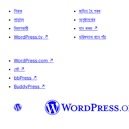
শিকক
জড়িত হৈ পৰক
সাহায্য
অনুষ্ঠানবোৰ
বিকাশকাৰী
দান কৰক
↗
WordPress.tv
↗
ভৱিষ্যতৰ বাবে পাঁচ
WordPress.com
↗
মেট
↗
bbPress
↗
BuddyPress
↗