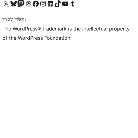
আমাৰ X (আগৰ Twitter) একাউণ্টলৈ যাওক
আমাৰ Bluesky একাউণ্টলৈ যাওক
আমাৰ Mastodon একাউণ্টলৈ যাওক
আমাৰ Threads একাউণ্টলৈ যাওক
আমাৰ Facebook পৃষ্ঠালৈ যাওক
আমাৰ Instagram একাউণ্টলৈ যাওক
আমাৰ LinkedIn একাউণ্টলৈ যাওক
আমাৰ TikTok একাউণ্টলৈ যাওক
আমাৰ YouTube চেনেললৈ যাওক
আমাৰ Tumblr একাউণ্টলৈ যাওক
ক’ডেই কবিতা।
The WordPress® trademark is the intellectual property
of the WordPress Foundation.