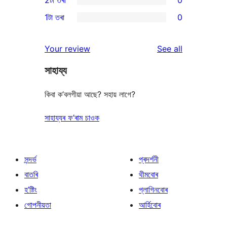
2টা তৰা
0
review
star
3-
0
1টা তৰা
0
reviews
star
2-
0
reviews
star
1-
reviews
Your review
See all
reviews
star
সাহায্য
reviews
কিবা ক’বলগীয়া আছে? সহায় লাগে?
সাহায্যৰ ফ’ৰাম চাওক
সন্দৰ্ভ
প্ৰদৰ্শনী
বাতৰি
থীমবোৰ
হ’ষ্টিং
প্লাগিনবোৰ
গোপনীয়তা
আৰ্হিবোৰ