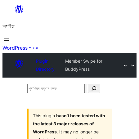
এয়া
এৰি
অসমীয়া
বিষয়বস্তুলৈ
যাওক
WordPress পাওক
Plugin
Member Swipe for
Directory
BuddyPress
প্লাগিনৰ
সন্ধান
কৰক
This plugin
hasn’t been tested with
the latest 3 major releases of
WordPress
. It may no longer be