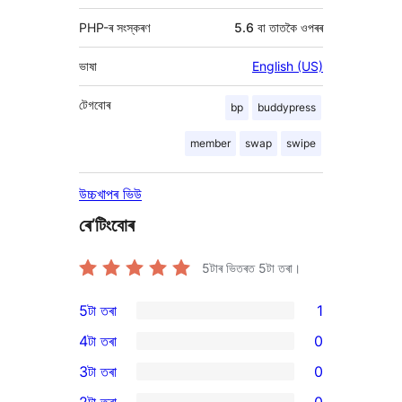
PHP-ৰ সংস্কৰণ
5.6 বা তাতকৈ ওপৰৰ
ভাষা
English (US)
টেগবোৰ
bp
buddypress
member
swap
swipe
উচ্চখাপৰ ভিউ
ৰে’টিংবোৰ
5টাৰ ভিতৰত
5
টা তৰা।
5টা তৰা
1
1
4টা তৰা
0
5-
0
3টা তৰা
0
star
4-
0