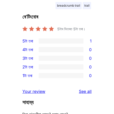
breadcrumb trail
trail
ৰে’টিংবোৰ
5টাৰ ভিতৰত
5
টা তৰা।
5টা তৰা
1
1
4টা তৰা
0
5-
0
3টা তৰা
0
star
4-
0
2টা তৰা
0
review
star
3-
0
1টা তৰা
0
reviews
star
2-
0
reviews
star
1-
reviews
Your review
See all
reviews
star
সাহায্য
reviews