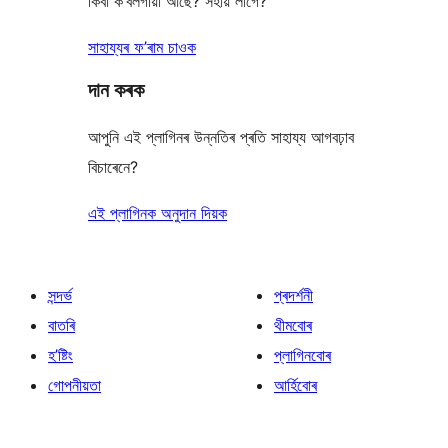
কিবা ক’বলগীয়া আছে? সহায় লাগে?
সাহায্যৰ ফ’ৰাম চাওক
দান কৰক
আপুনি এই প্লাগিনৰ উন্নতিৰ প্ৰতি সাহায্য আগবঢ়াব
বিচাৰেনে?
এই প্লাগিনক অনুদান দিয়ক
সন্দৰ্ভ
প্ৰদৰ্শনী
বাতৰি
থীমবোৰ
হ’ষ্টিং
প্লাগিনবোৰ
গোপনীয়তা
আৰ্হিবোৰ