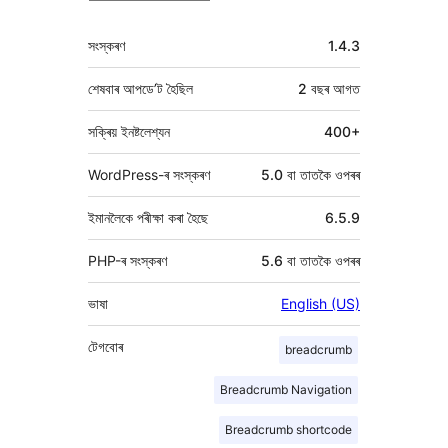
মেটা
সংস্কৰণ
1.4.3
শেষবাৰ আপডে’ট হৈছিল
2 বছৰ
আগত
সক্ৰিয় ইনষ্টলেশ্যন
400+
WordPress-ৰ সংস্কৰণ
5.0 বা তাতকৈ ওপৰৰ
ইমানলৈকে পৰীক্ষা কৰা হৈছে
6.5.9
PHP-ৰ সংস্কৰণ
5.6 বা তাতকৈ ওপৰৰ
ভাষা
English (US)
টেগবোৰ
breadcrumb
Breadcrumb Navigation
Breadcrumb shortcode