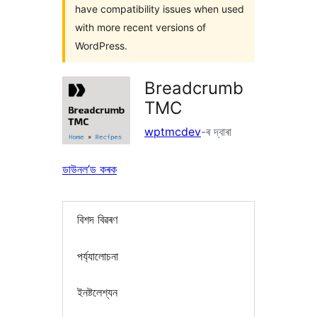
have compatibility issues when used
with more recent versions of
WordPress.
Breadcrumb
TMC
wptmcdev
-ৰ দ্বাৰা
ডাউনল’ড কৰক
বিশদ বিৱৰণ
পৰ্য্যালোচনা
ইনষ্টলেশ্যন