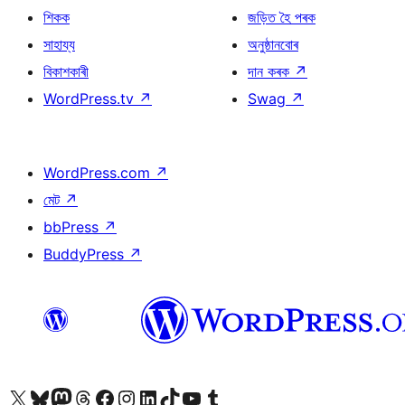
শিকক
জড়িত হৈ পৰক
সাহায্য
অনুষ্ঠানবোৰ
বিকাশকাৰী
দান কৰক
↗
WordPress.tv
↗
Swag
↗
WordPress.com
↗
মেট
↗
bbPress
↗
BuddyPress
↗
আমাৰ X (আগৰ Twitter) একাউণ্টলৈ যাওক
আমাৰ Bluesky একাউণ্টলৈ যাওক
আমাৰ Mastodon একাউণ্টলৈ যাওক
আমাৰ Threads একাউণ্টলৈ যাওক
আমাৰ Facebook পৃষ্ঠালৈ যাওক
আমাৰ Instagram একাউণ্টলৈ যাওক
আমাৰ LinkedIn একাউণ্টলৈ যাওক
আমাৰ TikTok একাউণ্টলৈ যাওক
আমাৰ YouTube চেনেললৈ যাওক
আমাৰ Tumblr একাউণ্টলৈ যাওক