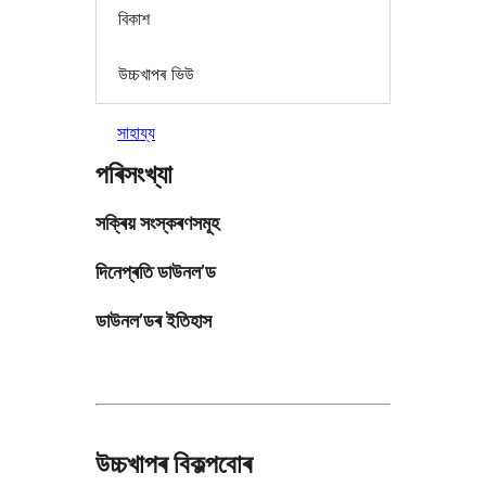
বিকাশ
উচ্চখাপৰ ভিউ
সাহায্য
পৰিসংখ্যা
সক্ৰিয় সংস্কৰণসমূহ
দিনেপ্ৰতি ডাউনল’ড
ডাউনল’ডৰ ইতিহাস
উচ্চখাপৰ বিকল্পবোৰ