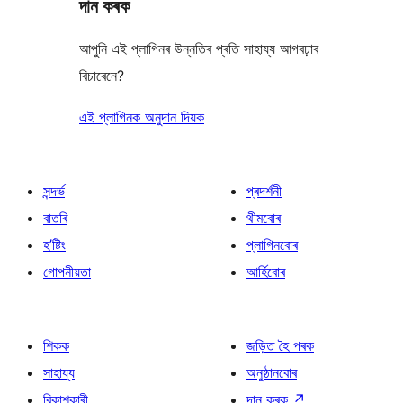
দান কৰক
আপুনি এই প্লাগিনৰ উন্নতিৰ প্ৰতি সাহায্য আগবঢ়াব
বিচাৰেনে?
এই প্লাগিনক অনুদান দিয়ক
সন্দৰ্ভ
প্ৰদৰ্শনী
বাতৰি
থীমবোৰ
হ’ষ্টিং
প্লাগিনবোৰ
গোপনীয়তা
আৰ্হিবোৰ
শিকক
জড়িত হৈ পৰক
সাহায্য
অনুষ্ঠানবোৰ
বিকাশকাৰী
দান কৰক
↗