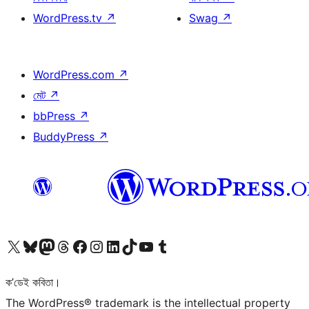
WordPress.tv
↗
Swag
↗
WordPress.com
↗
মেট
↗
bbPress
↗
BuddyPress
↗
আমাৰ X (আগৰ Twitter) একাউণ্টলৈ যাওক
আমাৰ Bluesky একাউণ্টলৈ যাওক
আমাৰ Mastodon একাউণ্টলৈ যাওক
আমাৰ Threads একাউণ্টলৈ যাওক
আমাৰ Facebook পৃষ্ঠালৈ যাওক
আমাৰ Instagram একাউণ্টলৈ যাওক
আমাৰ LinkedIn একাউণ্টলৈ যাওক
আমাৰ TikTok একাউণ্টলৈ যাওক
আমাৰ YouTube চেনেললৈ যাওক
আমাৰ Tumblr একাউণ্টলৈ যাওক
ক’ডেই কবিতা।
The WordPress® trademark is the intellectual property