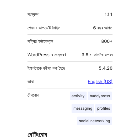
মেটা
সংস্কৰণ
1.1.1
শেষবাৰ আপডে’ট হৈছিল
6 বছৰ
আগত
সক্ৰিয় ইনষ্টলেশ্যন
800+
WordPress-ৰ সংস্কৰণ
3.8 বা তাতকৈ ওপৰৰ
ইমানলৈকে পৰীক্ষা কৰা হৈছে
5.4.20
ভাষা
English (US)
টেগবোৰ
activity
buddypress
messaging
profiles
social networking
ৰে’টিংবোৰ