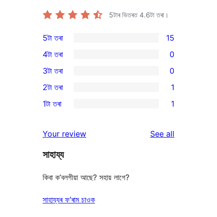
5টাৰ ভিতৰত
4.6
টা তৰা।
5টা তৰা
15
15
4টা তৰা
0
5-
0
3টা তৰা
0
star
4-
0
2টা তৰা
1
reviews
star
3-
1
1টা তৰা
1
reviews
star
2-
1
reviews
star
1-
reviews
Your review
See all
review
star
সাহায্য
review
কিবা ক’বলগীয়া আছে? সহায় লাগে?
সাহায্যৰ ফ’ৰাম চাওক