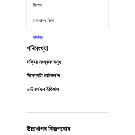
বিকাশ
উচ্চখাপৰ ভিউ
সাহায্য
পৰিসংখ্যা
সক্ৰিয় সংস্কৰণসমূহ
দিনেপ্ৰতি ডাউনল’ড
ডাউনল’ডৰ ইতিহাস
উচ্চখাপৰ বিকল্পবোৰ