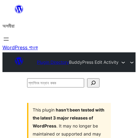
এয়া
এৰি
অসমীয়া
বিষয়বস্তুলৈ
যাওক
WordPress পাওক
Plugin Directory
BuddyPress Edit Activity
প্লাগিনৰ
সন্ধান
কৰক
This plugin
hasn’t been tested with
the latest 3 major releases of
WordPress
. It may no longer be
maintained or supported and may