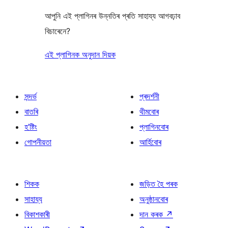
আপুনি এই প্লাগিনৰ উন্নতিৰ প্ৰতি সাহায্য আগবঢ়াব
বিচাৰেনে?
এই প্লাগিনক অনুদান দিয়ক
সন্দৰ্ভ
প্ৰদৰ্শনী
বাতৰি
থীমবোৰ
হ’ষ্টিং
প্লাগিনবোৰ
গোপনীয়তা
আৰ্হিবোৰ
শিকক
জড়িত হৈ পৰক
সাহায্য
অনুষ্ঠানবোৰ
বিকাশকাৰী
দান কৰক
↗