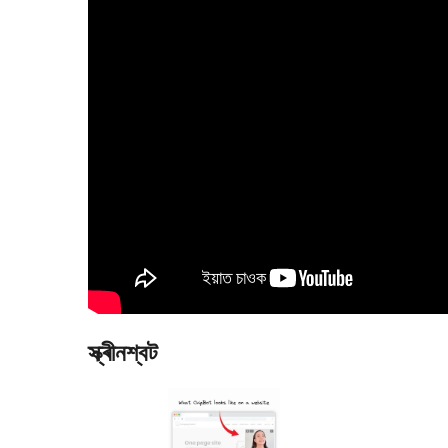
স্ক্ৰীনশ্বট