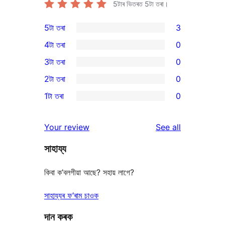
5টাৰ ভিতৰত
5
টা তৰা।
5টা তৰা
3
3
4টা তৰা
0
5-
0
3টা তৰা
0
star
4-
0
2টা তৰা
0
reviews
star
3-
0
1টা তৰা
0
reviews
star
2-
0
reviews
star
1-
reviews
Your review
See all
reviews
star
সাহায্য
reviews
কিবা ক’বলগীয়া আছে? সহায় লাগে?
সাহায্যৰ ফ’ৰাম চাওক
দান কৰক