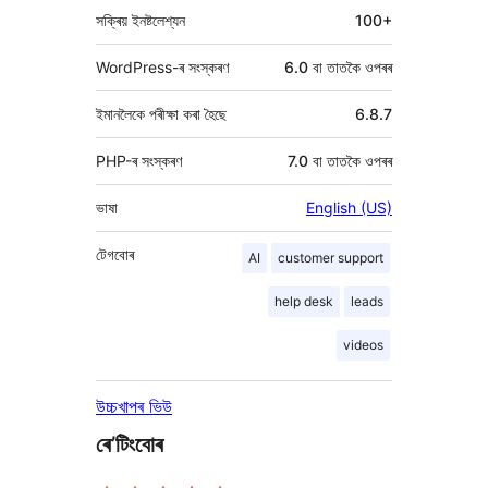
সক্ৰিয় ইনষ্টলেশ্যন
100+
WordPress-ৰ সংস্কৰণ
6.0 বা তাতকৈ ওপৰৰ
ইমানলৈকে পৰীক্ষা কৰা হৈছে
6.8.7
PHP-ৰ সংস্কৰণ
7.0 বা তাতকৈ ওপৰৰ
ভাষা
English (US)
টেগবোৰ
AI
customer support
help desk
leads
videos
উচ্চখাপৰ ভিউ
ৰে’টিংবোৰ