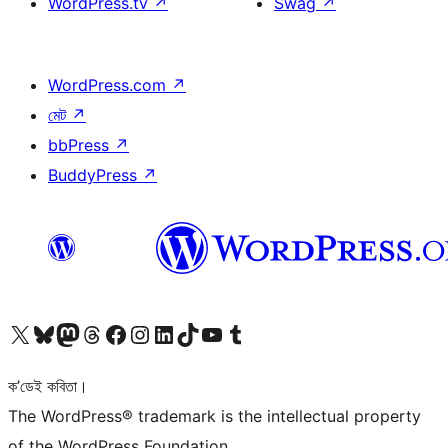
WordPress.tv
↗
Swag
↗
WordPress.com
↗
মেট
↗
bbPress
↗
BuddyPress
↗
আমাৰ X (আগৰ Twitter) একাউণ্টলৈ যাওক
আমাৰ Bluesky একাউণ্টলৈ যাওক
আমাৰ Mastodon একাউণ্টলৈ যাওক
আমাৰ Threads একাউণ্টলৈ যাওক
আমাৰ Facebook পৃষ্ঠালৈ যাওক
আমাৰ Instagram একাউণ্টলৈ যাওক
আমাৰ LinkedIn একাউণ্টলৈ যাওক
আমাৰ TikTok একাউণ্টলৈ যাওক
আমাৰ YouTube চেনেললৈ যাওক
আমাৰ Tumblr একাউণ্টলৈ যাওক
ক’ডেই কবিতা।
The WordPress® trademark is the intellectual property
of the WordPress Foundation.