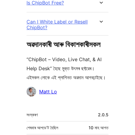
Is ChipBot Free?
Can I White Label or Resell
ChipBot?
অৱদানকাৰী আৰু বিকাশকাৰীসকল
“ChipBot – Video, Live Chat, & AI
Help Desk” হৈছে মুক্ত উৎসৰ ছফ্টৱেৰ।
এইসকল লোকে এই প্লাগিনত অৱদান আগবঢ়াইছে।
অৱদানকাৰীসকল
Matt Lo
মেটা
সংস্কৰণ
2.0.5
শেষবাৰ আপডে’ট হৈছিল
10 মাহ
আগত