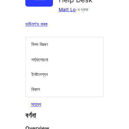
Matt Lo
-ৰ দ্বাৰা
ডাউনল’ড কৰক
বিশদ বিৱৰণ
পৰ্য্যালোচনা
ইনষ্টলেশ্যন
বিকাশ
সাহায্য
বৰ্ণনা
Overview