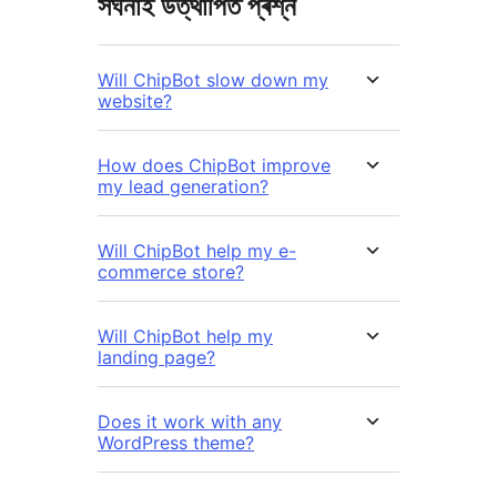
সঘনাই উত্থাপিত প্ৰশ্ন
Will ChipBot slow down my
website?
How does ChipBot improve
my lead generation?
Will ChipBot help my e-
commerce store?
Will ChipBot help my
landing page?
Does it work with any
WordPress theme?