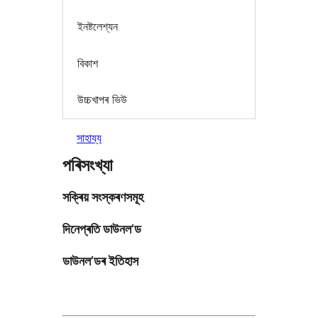
ইনষ্টলেশ্যন
বিকাশ
উচ্চখাপৰ ভিউ
সাহায্য
পৰিসংখ্যা
সক্ৰিয় সংস্কৰণসমূহ
দিনেপ্ৰতি ডাউনল’ড
ডাউনল’ডৰ ইতিহাস