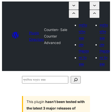
প্লাগিন
প্লাগিন
Counten- Sale
দাখিল
দাখিল
Plugin
Counter
কৰক
কৰক
Directory
Advanced
মোৰ
মোৰ
প্ৰিয়বোৰ
প্ৰিয়বোৰ
লগ ইন
লগ ইন
কৰক
কৰক
প্লাগিনৰ
সন্ধান
কৰক
This plugin
hasn’t been tested with
the latest 3 major releases of