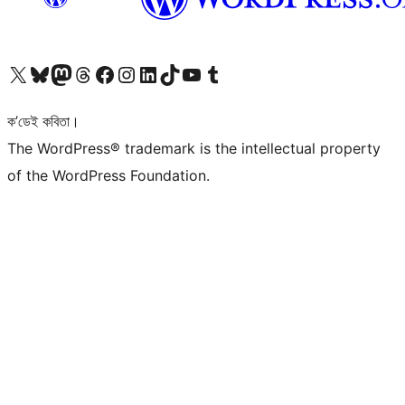
আমাৰ X (আগৰ Twitter) একাউণ্টলৈ যাওক
আমাৰ Bluesky একাউণ্টলৈ যাওক
আমাৰ Mastodon একাউণ্টলৈ যাওক
আমাৰ Threads একাউণ্টলৈ যাওক
আমাৰ Facebook পৃষ্ঠালৈ যাওক
আমাৰ Instagram একাউণ্টলৈ যাওক
আমাৰ LinkedIn একাউণ্টলৈ যাওক
আমাৰ TikTok একাউণ্টলৈ যাওক
আমাৰ YouTube চেনেললৈ যাওক
আমাৰ Tumblr একাউণ্টলৈ যাওক
ক’ডেই কবিতা।
The WordPress® trademark is the intellectual property
of the WordPress Foundation.