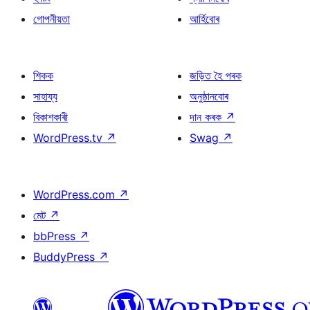
গোপনীয়তা
আৰ্হিবোৰ
শিকক
জড়িত হৈ পৰক
সাহায্য
অনুষ্ঠানবোৰ
বিকাশকাৰী
দান কৰক
↗
WordPress.tv
↗
Swag
↗
WordPress.com
↗
মেট
↗
bbPress
↗
BuddyPress
↗