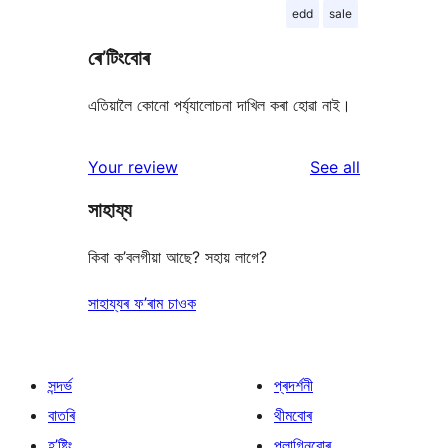
edd
sale
ৰে’টিংবোৰ
এতিয়ালৈ কোনো পৰ্য্যালোচনা দাখিল কৰা হোৱা নাই।
reviews
Your review
See all
সাহায্য
কিবা ক’বলগীয়া আছে? সহায় লাগে?
সাহায্যৰ ফ’ৰাম চাওক
সন্দৰ্ভ
প্ৰদৰ্শনী
বাতৰি
থীমবোৰ
হ’ষ্টিং
প্লাগিনবোৰ