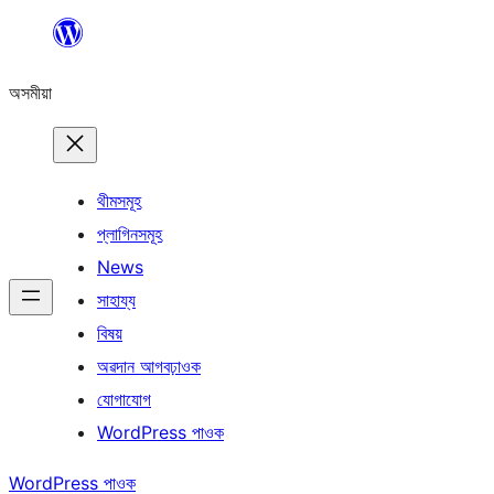
এয়া
এৰি
অসমীয়া
বিষয়বস্তুলৈ
যাওক
থীমসমূহ
প্লাগিনসমূহ
News
সাহায্য
বিষয়
অৱদান আগবঢ়াওক
যোগাযোগ
WordPress পাওক
WordPress পাওক