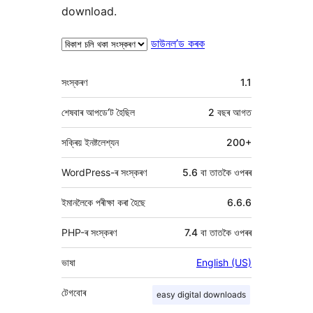
download.
ডাউনল’ড কৰক
মেটা
সংস্কৰণ
1.1
শেষবাৰ আপডে’ট হৈছিল
2 বছৰ
আগত
সক্ৰিয় ইনষ্টলেশ্যন
200+
WordPress-ৰ সংস্কৰণ
5.6 বা তাতকৈ ওপৰৰ
ইমানলৈকে পৰীক্ষা কৰা হৈছে
6.6.6
PHP-ৰ সংস্কৰণ
7.4 বা তাতকৈ ওপৰৰ
ভাষা
English (US)
টেগবোৰ
easy digital downloads