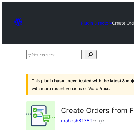
Plugin Directory
Create Or
প্লাগিনৰ
সন্ধান
কৰক
This plugin
hasn’t been tested with the latest 3 ma
with more recent versions of WordPress.
Create Orders from 
mahesh81369
-ৰ দ্বাৰা