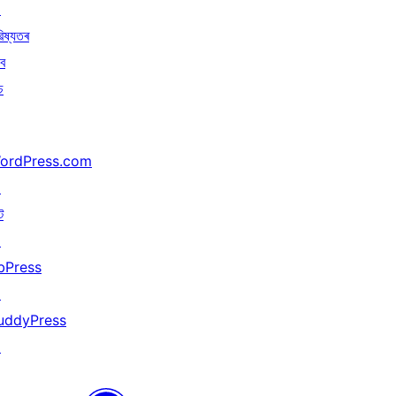
↗
িষ্যতৰ
বে
চ
ordPress.com
↗
ট
↗
bPress
↗
uddyPress
↗