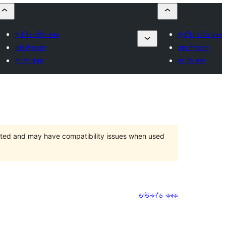
প্লাগিন দাখিল কৰক
প্লাগিন দাখিল কৰক
মোৰ প্ৰিয়বোৰ
মোৰ প্ৰিয়বোৰ
লগ ইন কৰক
লগ ইন কৰক
orted and may have compatibility issues when used
ডাউনল’ড কৰক