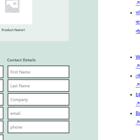
ভৱ
বা
পাঁ
W
মে
b
B