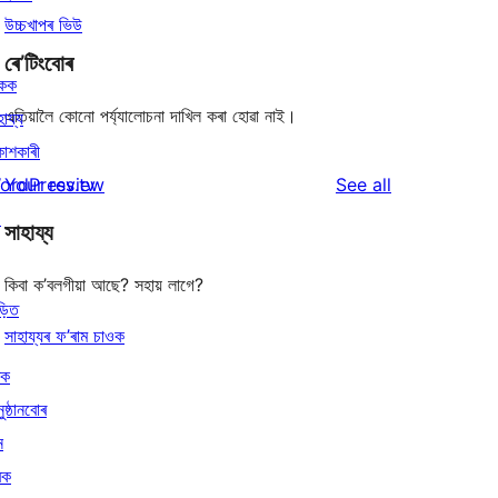
উচ্চখাপৰ ভিউ
ৰে’টিংবোৰ
িকক
এতিয়ালৈ কোনো পৰ্য্যালোচনা দাখিল কৰা হোৱা নাই।
হায্য
কাশকাৰী
reviews
ordPress.tv
Your review
See all
↗
সাহায্য
কিবা ক’বলগীয়া আছে? সহায় লাগে?
ড়িত
সাহায্যৰ ফ’ৰাম চাওক
ৰক
ুষ্ঠানবোৰ
ন
ৰক