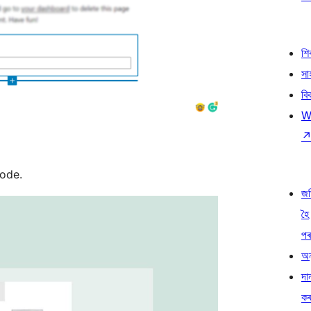
শ
সা
বি
W
ode.
জ
হৈ
প
অন
দা
ক