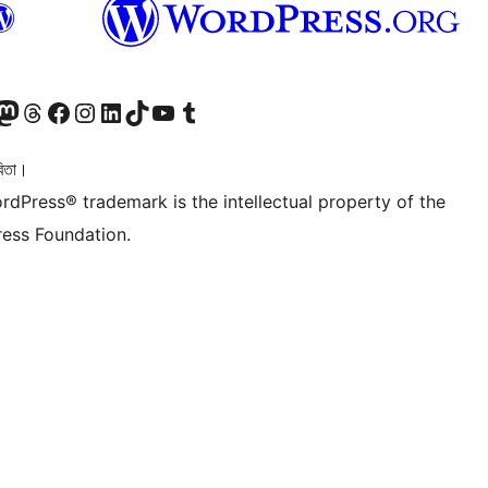
টলৈ যাওক
 Mastodon একাউণ্টলৈ যাওক
আমাৰ Threads একাউণ্টলৈ যাওক
আমাৰ Facebook পৃষ্ঠালৈ যাওক
আমাৰ Instagram একাউণ্টলৈ যাওক
আমাৰ LinkedIn একাউণ্টলৈ যাওক
আমাৰ TikTok একাউণ্টলৈ যাওক
আমাৰ YouTube চেনেললৈ যাওক
আমাৰ Tumblr একাউণ্টলৈ যাওক
িতা।
rdPress® trademark is the intellectual property of the
ess Foundation.