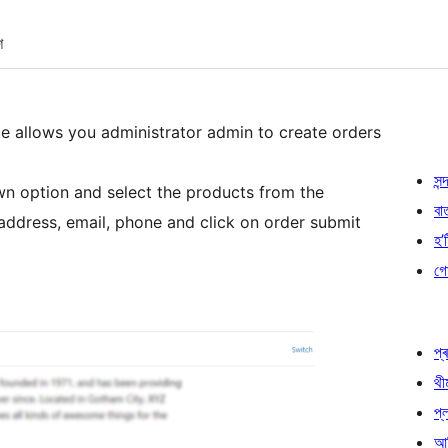
শ
allows you administrator admin to create orders
সন্দ
wn option and select the products from the
বা
 address, email, phone and click on order submit
হ’ষ
গো
প্ৰ
থী
প্
আৰ