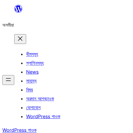
এয়া
এৰি
অসমীয়া
বিষয়বস্তুলৈ
যাওক
থীমসমূহ
প্লাগিনসমূহ
News
সাহায্য
বিষয়
অৱদান আগবঢ়াওক
যোগাযোগ
WordPress পাওক
WordPress পাওক