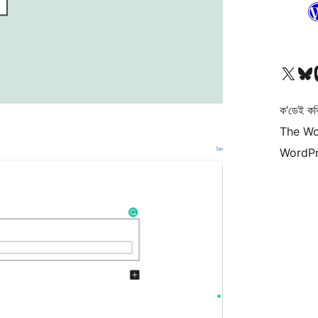
আমাৰ X (আগৰ Twitter) একাউণ্টলৈ যাওক
আমাৰ Bluesky একাউণ্
আমাৰ
ক’ডেই কব
The Wo
WordPr