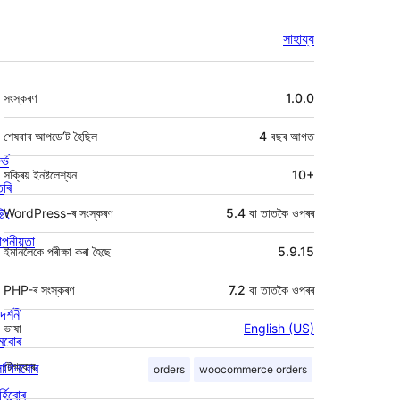
সাহায্য
মেটা
সংস্কৰণ
1.0.0
শেষবাৰ আপডে’ট হৈছিল
4 বছৰ
আগত
ৰ্ভ
সক্ৰিয় ইনষ্টলেশ্যন
10+
তৰি
্টিং
WordPress-ৰ সংস্কৰণ
5.4 বা তাতকৈ ওপৰৰ
পনীয়তা
ইমানলৈকে পৰীক্ষা কৰা হৈছে
5.9.15
PHP-ৰ সংস্কৰণ
7.2 বা তাতকৈ ওপৰৰ
দৰ্শনী
ভাষা
English (US)
মবোৰ
লাগিনবোৰ
টেগবোৰ
orders
woocommerce orders
্হিবোৰ