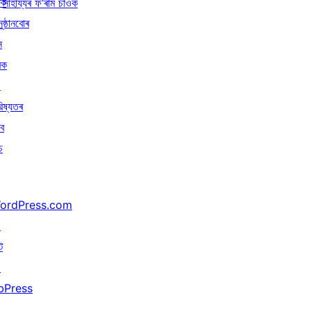
ৰক
সাহায্যৰ ফ’ৰাম চাওক
ুষ্ঠানবোৰ
ন
ৰক
↗
িষ্যতৰ
বে
চ
ordPress.com
↗
ট
↗
bPress
↗