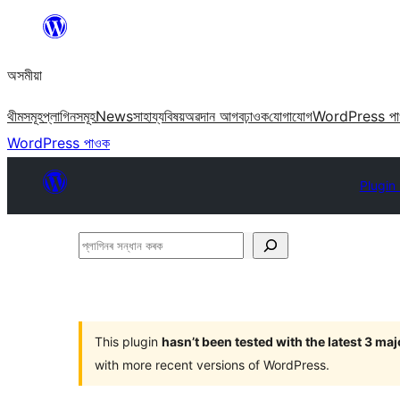
এয়া
এৰি
অসমীয়া
বিষয়বস্তুলৈ
যাওক
থীমসমূহ
প্লাগিনসমূহ
News
সাহায্য
বিষয়
অৱদান আগবঢ়াওক
যোগাযোগ
WordPress প
WordPress পাওক
Plugin
প্লাগিনৰ
সন্ধান
কৰক
This plugin
hasn’t been tested with the latest 3 ma
with more recent versions of WordPress.