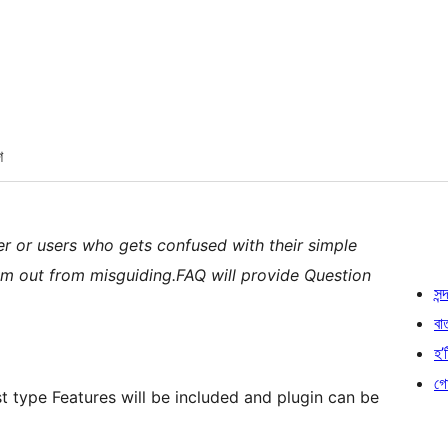
শ
er or users who gets confused with their simple
em out from misguiding.FAQ will provide Question
সন্দ
বা
হ’ষ
গো
t type Features will be included and plugin can be