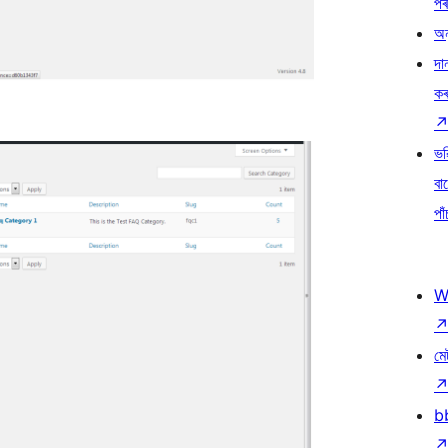
প
অন
দা
ক
ভৱ
বা
পাঁ
W
মে
b