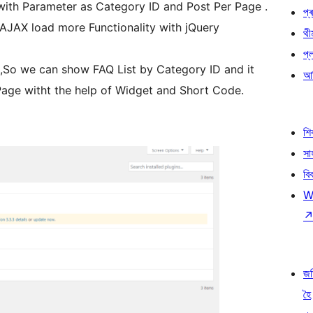
ith Parameter as Category ID and Post Per Page .
প্ৰ
AJAX load more Functionality with jQuery
থী
প্
 ,So we can show FAQ List by Category ID and it
আৰ
Page witht the help of Widget and Short Code.
শ
সা
বি
W
জ
হৈ