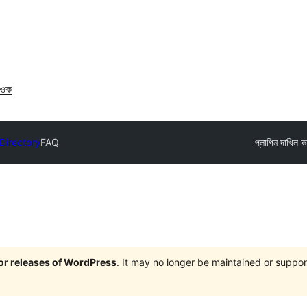
াওক
 Directory
FAQ
প্লাগিন দাখিল 
jor releases of WordPress
. It may no longer be maintained or supp