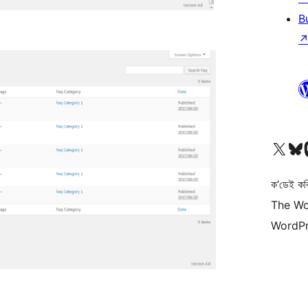
B
আমাৰ X (আগৰ Twitter) একাউণ্টলৈ যাওক
আমাৰ Bluesky একাউণ্
আমাৰ
ক’ডেই কব
The Wo
WordPr