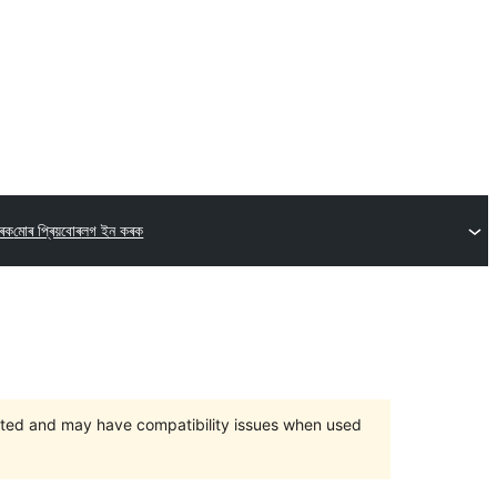
কৰক
মোৰ প্ৰিয়বোৰ
লগ ইন কৰক
orted and may have compatibility issues when used