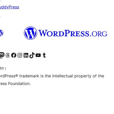
uddyPress
↗
টলৈ যাওক
 Mastodon একাউণ্টলৈ যাওক
আমাৰ Threads একাউণ্টলৈ যাওক
আমাৰ Facebook পৃষ্ঠালৈ যাওক
আমাৰ Instagram একাউণ্টলৈ যাওক
আমাৰ LinkedIn একাউণ্টলৈ যাওক
আমাৰ TikTok একাউণ্টলৈ যাওক
আমাৰ YouTube চেনেললৈ যাওক
আমাৰ Tumblr একাউণ্টলৈ যাওক
িতা।
rdPress® trademark is the intellectual property of the
ess Foundation.