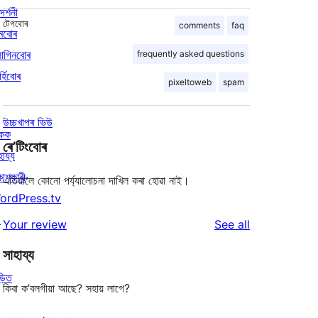
দৰ্শনী
টেগবোৰ
comments
faq
মবোৰ
লাগিনবোৰ
frequently asked questions
্হিবোৰ
pixeltoweb
spam
উচ্চখাপৰ ভিউ
িকক
ৰে’টিংবোৰ
হায্য
কাশকাৰী
এতিয়ালৈ কোনো পৰ্য্যালোচনা দাখিল কৰা হোৱা নাই।
ordPress.tv
↗
reviews
Your review
See all
সাহায্য
ড়িত
কিবা ক’বলগীয়া আছে? সহায় লাগে?