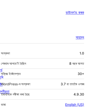
ডাউনল’ড কৰক
সাহায্য
মেটা
সংস্কৰণ
1.0
শেষবাৰ আপডে’ট হৈছিল
8 বছৰ
আগত
ৰ্ভ
সক্ৰিয় ইনষ্টলেশ্যন
30+
তৰি
্টিং
WordPress-ৰ সংস্কৰণ
3.7 বা তাতকৈ ওপৰৰ
পনীয়তা
ইমানলৈকে পৰীক্ষা কৰা হৈছে
4.9.30
ভাষা
English (US)