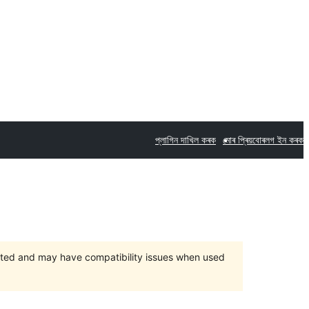
প্লাগিন দাখিল কৰক
মোৰ প্ৰিয়বোৰ
লগ ইন কৰক
orted and may have compatibility issues when used