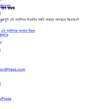
ুষ্ঠানবোৰ
দান কৰক
ন
আপুনি এই প্লাগিনৰ উন্নতিৰ প্ৰতি সাহায্য আগবঢ়াব বিচাৰেনে?
ৰক
↗
এই প্লাগিনক অনুদান দিয়ক
িষ্যতৰ
বে
চ
ordPress.com
↗
ট
↗
bPress
↗