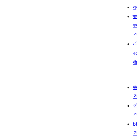
অন
দা
ক
ভৱ
বা
পাঁ
W
মে
b