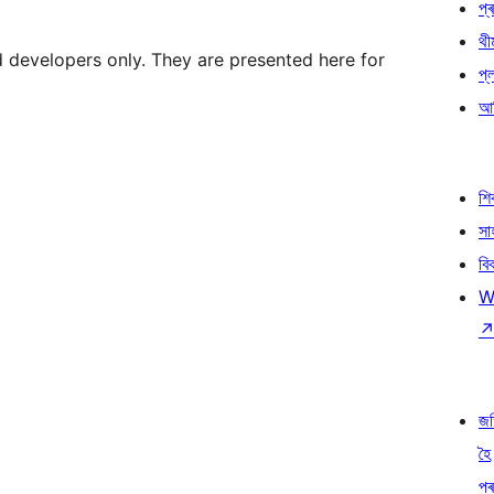
প্ৰ
থী
d developers only. They are presented here for
প্
আৰ
শ
সা
বি
W
জ
হৈ
প