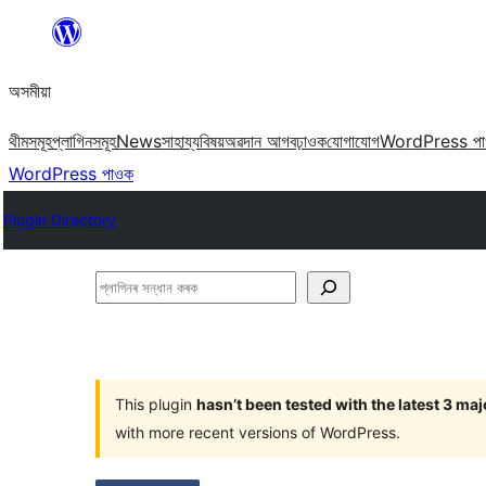
এয়া
এৰি
অসমীয়া
বিষয়বস্তুলৈ
যাওক
থীমসমূহ
প্লাগিনসমূহ
News
সাহায্য
বিষয়
অৱদান আগবঢ়াওক
যোগাযোগ
WordPress প
WordPress পাওক
Plugin Directory
প্লাগিনৰ
সন্ধান
কৰক
This plugin
hasn’t been tested with the latest 3 ma
with more recent versions of WordPress.