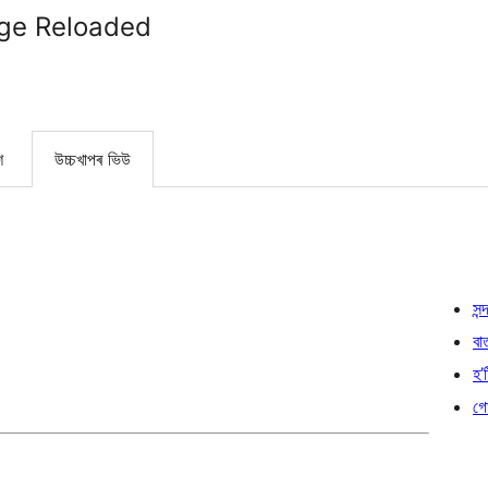
ge Reloaded
শ
উচ্চখাপৰ ভিউ
সন্দ
বা
হ’ষ
গো