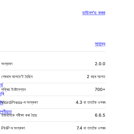
ডাউনল’ড কৰক
সাহায্য
মেটা
সংস্কৰণ
2.0.0
শেষবাৰ আপডে’ট হৈছিল
2 বছৰ
আগত
ৰ্ভ
সক্ৰিয় ইনষ্টলেশ্যন
700+
তৰি
্টিং
WordPress-ৰ সংস্কৰণ
4.3 বা তাতকৈ ওপৰৰ
পনীয়তা
ইমানলৈকে পৰীক্ষা কৰা হৈছে
6.6.5
PHP-ৰ সংস্কৰণ
7.4 বা তাতকৈ ওপৰৰ