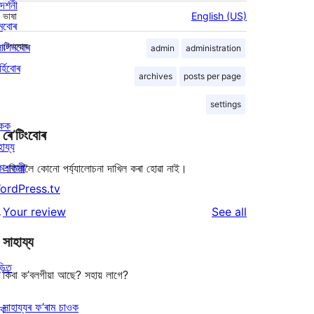
দৰ্শনী
ভাষা
English (US)
মবোৰ
লাগিনবোৰ
টেগবোৰ
admin
administration
্হিবোৰ
archives
posts per page
settings
িকক
ৰে’টিংবোৰ
হায্য
কাশকাৰী
এতিয়ালৈ কোনো পৰ্য্যালোচনা দাখিল কৰা হোৱা নাই।
ordPress.tv
↗
reviews
Your review
See all
সাহায্য
ড়িত
কিবা ক’বলগীয়া আছে? সহায় লাগে?
সাহায্যৰ ফ’ৰাম চাওক
ৰক