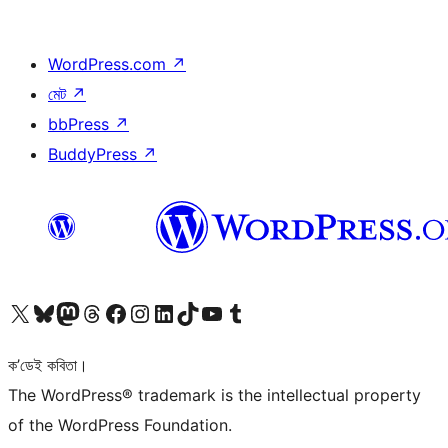
WordPress.com
↗
মেট
↗
bbPress
↗
BuddyPress
↗
আমাৰ X (আগৰ Twitter) একাউণ্টলৈ যাওক
আমাৰ Bluesky একাউণ্টলৈ যাওক
আমাৰ Mastodon একাউণ্টলৈ যাওক
আমাৰ Threads একাউণ্টলৈ যাওক
আমাৰ Facebook পৃষ্ঠালৈ যাওক
আমাৰ Instagram একাউণ্টলৈ যাওক
আমাৰ LinkedIn একাউণ্টলৈ যাওক
আমাৰ TikTok একাউণ্টলৈ যাওক
আমাৰ YouTube চেনেললৈ যাওক
আমাৰ Tumblr একাউণ্টলৈ যাওক
ক’ডেই কবিতা।
The WordPress® trademark is the intellectual property
of the WordPress Foundation.