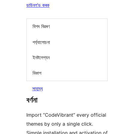
ডাউনল’ড কৰক
বিশদ বিৱৰণ
পৰ্য্যালোচনা
ইনষ্টলেশ্যন
বিকাশ
সাহায্য
বৰ্ণনা
Import “CodeVibrant” every official
themes by only a single click.
Simple installation and activation of