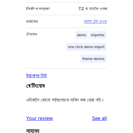
PHP-ৰ সংস্কৰণ
7.2 বা তাতকৈ ওপৰৰ
ভাষাবোৰ
আটাই 2টা চাওক
টেগবোৰ
demo
importer
one click demo import
theme demos
উচ্চখাপৰ ভিউ
ৰে’টিংবোৰ
এতিয়ালৈ কোনো পৰ্য্যালোচনা দাখিল কৰা হোৱা নাই।
reviews
Your review
See all
সাহায্য