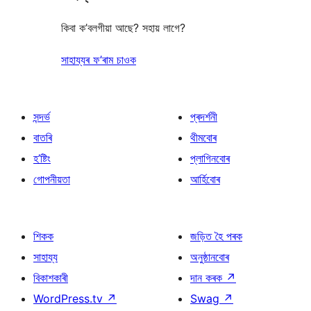
কিবা ক’বলগীয়া আছে? সহায় লাগে?
সাহায্যৰ ফ’ৰাম চাওক
সন্দৰ্ভ
প্ৰদৰ্শনী
বাতৰি
থীমবোৰ
হ’ষ্টিং
প্লাগিনবোৰ
গোপনীয়তা
আৰ্হিবোৰ
শিকক
জড়িত হৈ পৰক
সাহায্য
অনুষ্ঠানবোৰ
বিকাশকাৰী
দান কৰক
↗
WordPress.tv
↗
Swag
↗