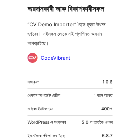
অৱদানকাৰী আৰু বিকাশকাৰীসকল
“CV Demo Importer” হৈছে মুক্ত উৎসৰ
ছফ্টৱেৰ। এইসকল লোকে এই প্লাগিনত অৱদান
আগবঢ়াইছে।
অৱদানকাৰীসকল
CodeVibrant
মেটা
সংস্কৰণ
1.0.6
শেষবাৰ আপডে’ট হৈছিল
1 বছৰ
আগত
সক্ৰিয় ইনষ্টলেশ্যন
400+
WordPress-ৰ সংস্কৰণ
5.0 বা তাতকৈ ওপৰৰ
ইমানলৈকে পৰীক্ষা কৰা হৈছে
6.8.7