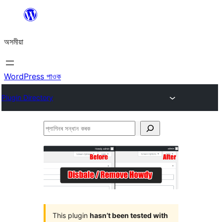
এয়া
এৰি
অসমীয়া
বিষয়বস্তুলৈ
যাওক
WordPress পাওক
Plugin Directory
প্লাগিনৰ
সন্ধান
কৰক
This plugin
hasn’t been tested with