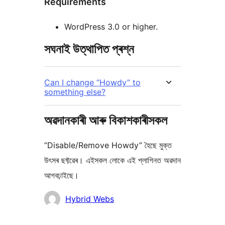
Requirements
WordPress 3.0 or higher.
সঘনাই উত্থাপিত প্ৰশ্ন
Can I change “Howdy” to
something else?
অৱদানকাৰী আৰু বিকাশকাৰীসকল
“Disable/Remove Howdy” হৈছে মুক্ত
উৎসৰ ছফ্টৱেৰ। এইসকল লোকে এই প্লাগিনত অৱদান
আগবঢ়াইছে।
অৱদানকাৰীসকল
Hybrid Webs