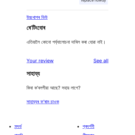
replace howdy
উচ্চখাপৰ ভিউ
ৰে’টিংবোৰ
এতিয়ালৈ কোনো পৰ্য্যালোচনা দাখিল কৰা হোৱা নাই।
reviews
Your review
See all
সাহায্য
কিবা ক’বলগীয়া আছে? সহায় লাগে?
সাহায্যৰ ফ’ৰাম চাওক
সন্দৰ্ভ
প্ৰদৰ্শনী