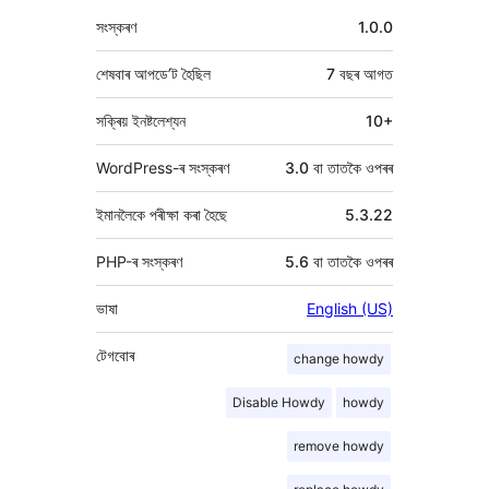
মেটা
সংস্কৰণ
1.0.0
শেষবাৰ আপডে’ট হৈছিল
7 বছৰ
আগত
সক্ৰিয় ইনষ্টলেশ্যন
10+
WordPress-ৰ সংস্কৰণ
3.0 বা তাতকৈ ওপৰৰ
ইমানলৈকে পৰীক্ষা কৰা হৈছে
5.3.22
PHP-ৰ সংস্কৰণ
5.6 বা তাতকৈ ওপৰৰ
ভাষা
English (US)
টেগবোৰ
change howdy
Disable Howdy
howdy
remove howdy