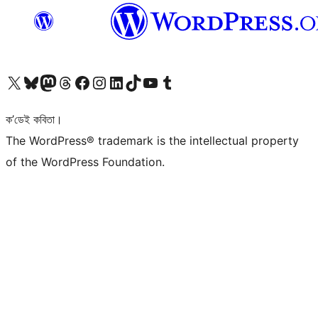
আমাৰ X (আগৰ Twitter) একাউণ্টলৈ যাওক
আমাৰ Bluesky একাউণ্টলৈ যাওক
আমাৰ Mastodon একাউণ্টলৈ যাওক
আমাৰ Threads একাউণ্টলৈ যাওক
আমাৰ Facebook পৃষ্ঠালৈ যাওক
আমাৰ Instagram একাউণ্টলৈ যাওক
আমাৰ LinkedIn একাউণ্টলৈ যাওক
আমাৰ TikTok একাউণ্টলৈ যাওক
আমাৰ YouTube চেনেললৈ যাওক
আমাৰ Tumblr একাউণ্টলৈ যাওক
ক’ডেই কবিতা।
The WordPress® trademark is the intellectual property
of the WordPress Foundation.