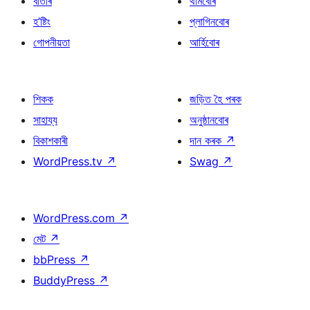
বাতৰি
থীমবোৰ
হ’ষ্টিং
প্লাগিনবোৰ
গোপনীয়তা
আৰ্হিবোৰ
শিকক
জড়িত হৈ পৰক
সাহায্য
অনুষ্ঠানবোৰ
বিকাশকাৰী
দান কৰক
↗
WordPress.tv
↗
Swag
↗
WordPress.com
↗
মেট
↗
bbPress
↗
BuddyPress
↗