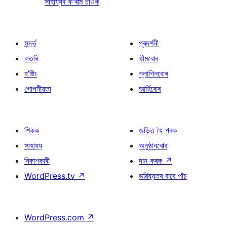
সাহায্যৰ ফ’ৰাম চাওক
সন্দৰ্ভ
প্ৰদৰ্শনী
বাতৰি
থীমবোৰ
হ’ষ্টিং
প্লাগিনবোৰ
গোপনীয়তা
আৰ্হিবোৰ
শিকক
জড়িত হৈ পৰক
সাহায্য
অনুষ্ঠানবোৰ
বিকাশকাৰী
দান কৰক
↗
WordPress.tv
↗
ভৱিষ্যতৰ বাবে পাঁচ
WordPress.com
↗