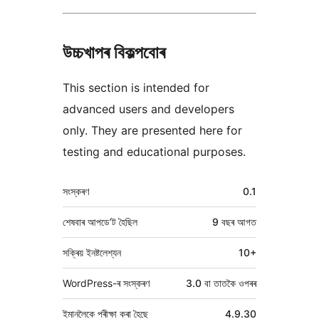
উচ্চখাপৰ বিকল্পবোৰ
This section is intended for
advanced users and developers
only. They are presented here for
testing and educational purposes.
মেটা
সংস্কৰণ
0.1
শেষবাৰ আপডে’ট হৈছিল
9 বছৰ
আগত
সক্ৰিয় ইনষ্টলেশ্যন
10+
WordPress-ৰ সংস্কৰণ
3.0 বা তাতকৈ ওপৰৰ
ইমানলৈকে পৰীক্ষা কৰা হৈছে
4.9.30