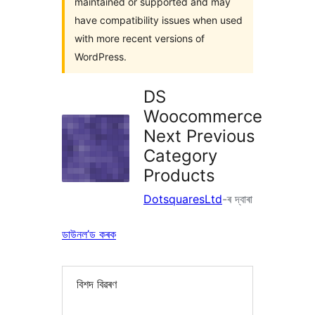
maintained or supported and may
have compatibility issues when used
with more recent versions of
WordPress.
DS
Woocommerce
Next Previous
Category
Products
DotsquaresLtd
-ৰ দ্বাৰা
ডাউনল’ড কৰক
বিশদ বিৱৰণ