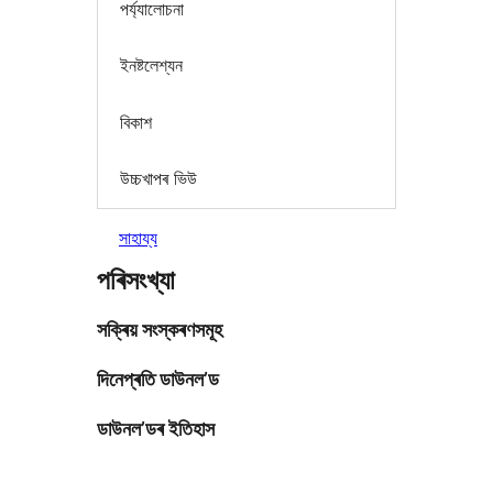
পৰ্য্যালোচনা
ইনষ্টলেশ্যন
বিকাশ
উচ্চখাপৰ ভিউ
সাহায্য
পৰিসংখ্যা
সক্ৰিয় সংস্কৰণসমূহ
দিনেপ্ৰতি ডাউনল’ড
ডাউনল’ডৰ ইতিহাস