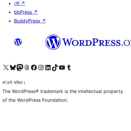
মেট
↗
bbPress
↗
BuddyPress
↗
আমাৰ X (আগৰ Twitter) একাউণ্টলৈ যাওক
আমাৰ Bluesky একাউণ্টলৈ যাওক
আমাৰ Mastodon একাউণ্টলৈ যাওক
আমাৰ Threads একাউণ্টলৈ যাওক
আমাৰ Facebook পৃষ্ঠালৈ যাওক
আমাৰ Instagram একাউণ্টলৈ যাওক
আমাৰ LinkedIn একাউণ্টলৈ যাওক
আমাৰ TikTok একাউণ্টলৈ যাওক
আমাৰ YouTube চেনেললৈ যাওক
আমাৰ Tumblr একাউণ্টলৈ যাওক
ক’ডেই কবিতা।
The WordPress® trademark is the intellectual property
of the WordPress Foundation.