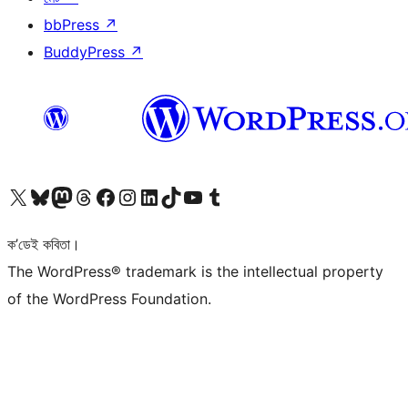
bbPress
↗
BuddyPress
↗
আমাৰ X (আগৰ Twitter) একাউণ্টলৈ যাওক
আমাৰ Bluesky একাউণ্টলৈ যাওক
আমাৰ Mastodon একাউণ্টলৈ যাওক
আমাৰ Threads একাউণ্টলৈ যাওক
আমাৰ Facebook পৃষ্ঠালৈ যাওক
আমাৰ Instagram একাউণ্টলৈ যাওক
আমাৰ LinkedIn একাউণ্টলৈ যাওক
আমাৰ TikTok একাউণ্টলৈ যাওক
আমাৰ YouTube চেনেললৈ যাওক
আমাৰ Tumblr একাউণ্টলৈ যাওক
ক’ডেই কবিতা।
The WordPress® trademark is the intellectual property
of the WordPress Foundation.