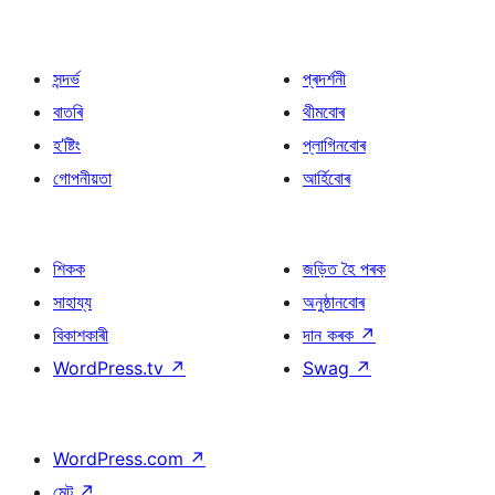
সন্দৰ্ভ
প্ৰদৰ্শনী
বাতৰি
থীমবোৰ
হ’ষ্টিং
প্লাগিনবোৰ
গোপনীয়তা
আৰ্হিবোৰ
শিকক
জড়িত হৈ পৰক
সাহায্য
অনুষ্ঠানবোৰ
বিকাশকাৰী
দান কৰক
↗
WordPress.tv
↗
Swag
↗
WordPress.com
↗
মেট
↗