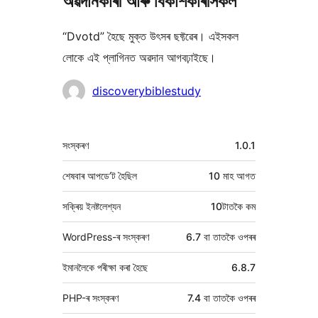
অৱদানকাৰী আৰু বিকাশকাৰীসকল
“Dvotd” হৈছে মুক্ত উৎসৰ ছফ্টৱেৰ। এইসকল
লোকে এই প্লাগিনত অৱদান আগবঢ়াইছে।
অৱদানকাৰীসকল
discoverybiblestudy
মেটা
সংস্কৰণ
1.0.1
শেষবাৰ আপডে’ট হৈছিল
10 মাহ
আগত
সক্ৰিয় ইনষ্টলেশ্যন
10টাতকৈ কম
WordPress-ৰ সংস্কৰণ
6.7 বা তাতকৈ ওপৰৰ
ইমানলৈকে পৰীক্ষা কৰা হৈছে
6.8.7
PHP-ৰ সংস্কৰণ
7.4 বা তাতকৈ ওপৰৰ