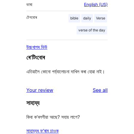
ভাষা
English (US)
টেগবোৰ
bible
daily
Verse
verse of the day
উচ্চখাপৰ ভিউ
ৰে’টিংবোৰ
এতিয়ালৈ কোনো পৰ্য্যালোচনা দাখিল কৰা হোৱা নাই।
reviews
Your review
See all
সাহায্য
কিবা ক’বলগীয়া আছে? সহায় লাগে?
সাহায্যৰ ফ’ৰাম চাওক