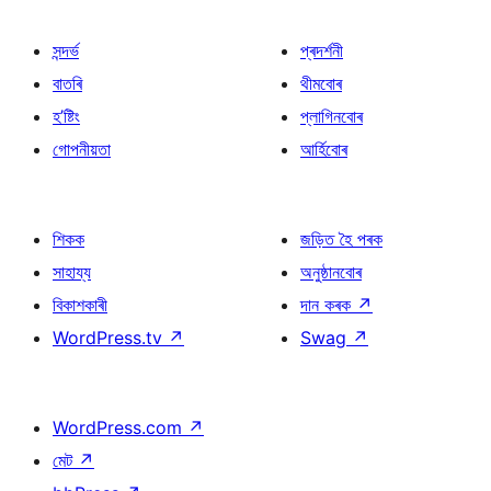
সন্দৰ্ভ
প্ৰদৰ্শনী
বাতৰি
থীমবোৰ
হ’ষ্টিং
প্লাগিনবোৰ
গোপনীয়তা
আৰ্হিবোৰ
শিকক
জড়িত হৈ পৰক
সাহায্য
অনুষ্ঠানবোৰ
বিকাশকাৰী
দান কৰক
↗
WordPress.tv
↗
Swag
↗
WordPress.com
↗
মেট
↗