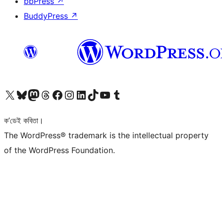
bbPress
↗
BuddyPress
↗
আমাৰ X (আগৰ Twitter) একাউণ্টলৈ যাওক
আমাৰ Bluesky একাউণ্টলৈ যাওক
আমাৰ Mastodon একাউণ্টলৈ যাওক
আমাৰ Threads একাউণ্টলৈ যাওক
আমাৰ Facebook পৃষ্ঠালৈ যাওক
আমাৰ Instagram একাউণ্টলৈ যাওক
আমাৰ LinkedIn একাউণ্টলৈ যাওক
আমাৰ TikTok একাউণ্টলৈ যাওক
আমাৰ YouTube চেনেললৈ যাওক
আমাৰ Tumblr একাউণ্টলৈ যাওক
ক’ডেই কবিতা।
The WordPress® trademark is the intellectual property
of the WordPress Foundation.