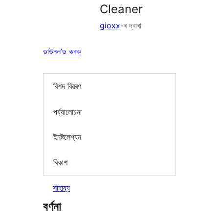
Cleaner
gioxx
-ৰ দ্বাৰা
ডাউনল’ড কৰক
বিশদ বিৱৰণ
পৰ্য্যালোচনা
ইনষ্টলেশ্যন
বিকাশ
সাহায্য
বৰ্ণনা