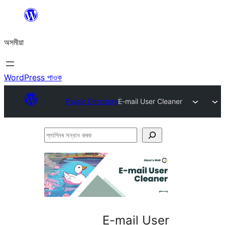
এয়া
এৰি
অসমীয়া
বিষয়বস্তুলৈ
যাওক
WordPress পাওক
Plugin Directory
E-mail User Cleaner
প্লাগিনৰ
সন্ধান
কৰক
E-mail User