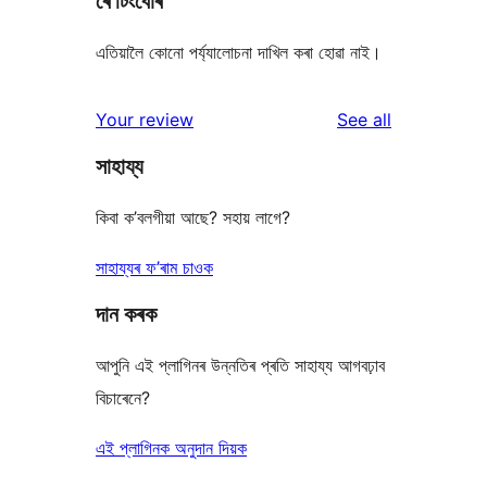
ৰে’টিংবোৰ
এতিয়ালৈ কোনো পৰ্য্যালোচনা দাখিল কৰা হোৱা নাই।
reviews
Your review
See all
সাহায্য
কিবা ক’বলগীয়া আছে? সহায় লাগে?
সাহায্যৰ ফ’ৰাম চাওক
দান কৰক
আপুনি এই প্লাগিনৰ উন্নতিৰ প্ৰতি সাহায্য আগবঢ়াব
বিচাৰেনে?
এই প্লাগিনক অনুদান দিয়ক