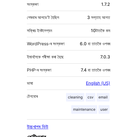
মেটা
সংস্কৰণ
1.7.2
শেষবাৰ আপডে’ট হৈছিল
3 সপ্তাহ
আগত
সক্ৰিয় ইনষ্টলেশ্যন
10টাতকৈ কম
WordPress-ৰ সংস্কৰণ
6.0 বা তাতকৈ ওপৰৰ
ইমানলৈকে পৰীক্ষা কৰা হৈছে
7.0.3
PHP-ৰ সংস্কৰণ
7.4 বা তাতকৈ ওপৰৰ
ভাষা
English (US)
টেগবোৰ
cleaning
csv
email
maintenance
user
উচ্চখাপৰ ভিউ