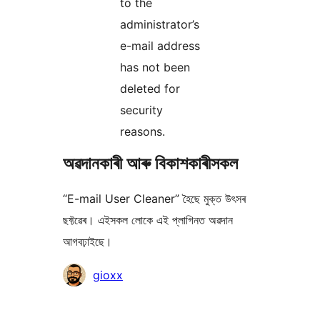
to the
administrator’s
e-mail address
has not been
deleted for
security
reasons.
অৱদানকাৰী আৰু বিকাশকাৰীসকল
“E-mail User Cleaner” হৈছে মুক্ত উৎসৰ
ছফ্টৱেৰ। এইসকল লোকে এই প্লাগিনত অৱদান
আগবঢ়াইছে।
অৱদানকাৰীসকল
gioxx