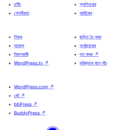
হ’ষ্টিং
প্লাগিনবোৰ
গোপনীয়তা
আৰ্হিবোৰ
শিকক
জড়িত হৈ পৰক
সাহায্য
অনুষ্ঠানবোৰ
বিকাশকাৰী
দান কৰক
↗
WordPress.tv
↗
ভৱিষ্যতৰ বাবে পাঁচ
WordPress.com
↗
মেট
↗
bbPress
↗
BuddyPress
↗