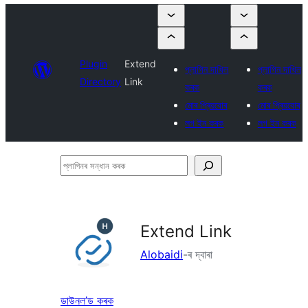
Plugin
Extend
প্লাগিন দাখিল
প্লাগিন দাখিল
Directory
Link
কৰক
কৰক
মোৰ প্ৰিয়বোৰ
মোৰ প্ৰিয়বোৰ
লগ ইন কৰক
লগ ইন কৰক
প্লাগিনৰ
সন্ধান
কৰক
Extend Link
Alobaidi
-ৰ দ্বাৰা
ডাউনল’ড কৰক