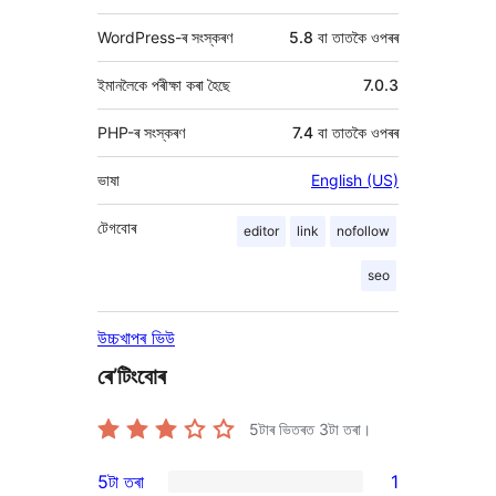
WordPress-ৰ সংস্কৰণ
5.8 বা তাতকৈ ওপৰৰ
ইমানলৈকে পৰীক্ষা কৰা হৈছে
7.0.3
PHP-ৰ সংস্কৰণ
7.4 বা তাতকৈ ওপৰৰ
ভাষা
English (US)
টেগবোৰ
editor
link
nofollow
seo
উচ্চখাপৰ ভিউ
ৰে’টিংবোৰ
5টাৰ ভিতৰত
3
টা তৰা।
5টা তৰা
1