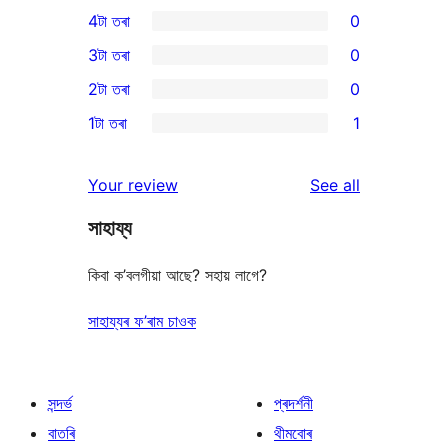
1
4টা তৰা
0
5-
0
3টা তৰা
0
star
4-
0
2টা তৰা
0
review
star
3-
0
1টা তৰা
1
reviews
star
2-
1
reviews
star
1-
reviews
Your review
See all
reviews
star
সাহায্য
review
কিবা ক’বলগীয়া আছে? সহায় লাগে?
সাহায্যৰ ফ’ৰাম চাওক
সন্দৰ্ভ
প্ৰদৰ্শনী
বাতৰি
থীমবোৰ