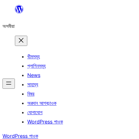
এয়া
এৰি
অসমীয়া
বিষয়বস্তুলৈ
যাওক
থীমসমূহ
প্লাগিনসমূহ
News
সাহায্য
বিষয়
অৱদান আগবঢ়াওক
যোগাযোগ
WordPress পাওক
WordPress পাওক