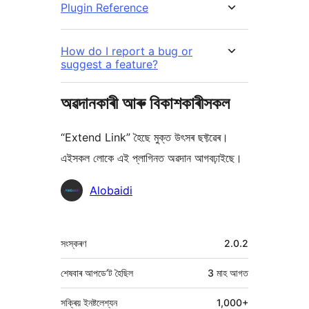
Plugin Reference
How do I report a bug or
suggest a feature?
অৱদানকাৰী আৰু বিকাশকাৰীসকল
“Extend Link” হৈছে মুক্ত উৎসৰ ছফ্টৱেৰ।
এইসকল লোকে এই প্লাগিনত অৱদান আগবঢ়াইছে।
অৱদানকাৰীসকল
Alobaidi
মেটা
সংস্কৰণ
2.0.2
শেষবাৰ আপডে’ট হৈছিল
3 মাহ
আগত
সক্ৰিয় ইনষ্টলেশ্যন
1,000+