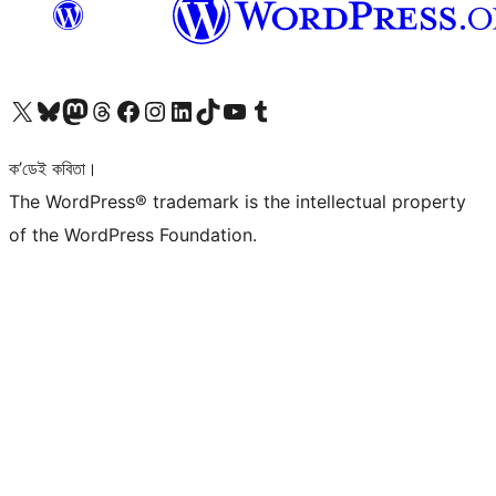
আমাৰ X (আগৰ Twitter) একাউণ্টলৈ যাওক
আমাৰ Bluesky একাউণ্টলৈ যাওক
আমাৰ Mastodon একাউণ্টলৈ যাওক
আমাৰ Threads একাউণ্টলৈ যাওক
আমাৰ Facebook পৃষ্ঠালৈ যাওক
আমাৰ Instagram একাউণ্টলৈ যাওক
আমাৰ LinkedIn একাউণ্টলৈ যাওক
আমাৰ TikTok একাউণ্টলৈ যাওক
আমাৰ YouTube চেনেললৈ যাওক
আমাৰ Tumblr একাউণ্টলৈ যাওক
ক’ডেই কবিতা।
The WordPress® trademark is the intellectual property
of the WordPress Foundation.