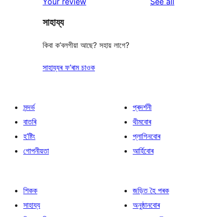
reviews
Your review
See all
reviews
star
সাহায্য
reviews
কিবা ক’বলগীয়া আছে? সহায় লাগে?
সাহায্যৰ ফ’ৰাম চাওক
সন্দৰ্ভ
প্ৰদৰ্শনী
বাতৰি
থীমবোৰ
হ’ষ্টিং
প্লাগিনবোৰ
গোপনীয়তা
আৰ্হিবোৰ
শিকক
জড়িত হৈ পৰক
সাহায্য
অনুষ্ঠানবোৰ