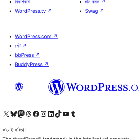
বিকাশকাৰী
দান কৰক
↗
WordPress.tv
↗
Swag
↗
WordPress.com
↗
মেট
↗
bbPress
↗
BuddyPress
↗
আমাৰ X (আগৰ Twitter) একাউণ্টলৈ যাওক
আমাৰ Bluesky একাউণ্টলৈ যাওক
আমাৰ Mastodon একাউণ্টলৈ যাওক
আমাৰ Threads একাউণ্টলৈ যাওক
আমাৰ Facebook পৃষ্ঠালৈ যাওক
আমাৰ Instagram একাউণ্টলৈ যাওক
আমাৰ LinkedIn একাউণ্টলৈ যাওক
আমাৰ TikTok একাউণ্টলৈ যাওক
আমাৰ YouTube চেনেললৈ যাওক
আমাৰ Tumblr একাউণ্টলৈ যাওক
ক’ডেই কবিতা।
The WordPress® trademark is the intellectual property