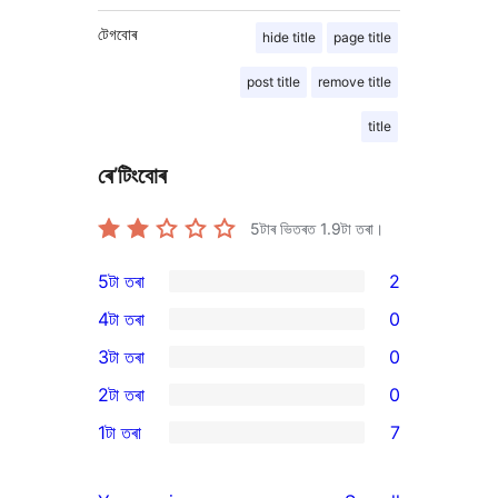
টেগবোৰ
hide title
page title
post title
remove title
title
ৰে’টিংবোৰ
5টাৰ ভিতৰত
1.9
টা তৰা।
5টা তৰা
2
2
4টা তৰা
0
5-
0
3টা তৰা
0
star
4-
0
2টা তৰা
0
reviews
star
3-
0
1টা তৰা
7
reviews
star
2-
7
reviews
star
1-