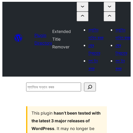
প্লাগিন
প্লাগিন
Extended
Plugin
দাখিল কৰক
দাখিল কৰক
Title
Directory
মোৰ
মোৰ
Remover
প্ৰিয়বোৰ
প্ৰিয়বোৰ
লগ ইন
লগ ইন
কৰক
কৰক
প্লাগিনৰ
সন্ধান
কৰক
This plugin
hasn’t been tested with
the latest 3 major releases of
WordPress
. It may no longer be