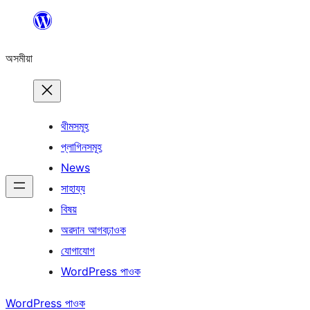
এয়া
এৰি
অসমীয়া
বিষয়বস্তুলৈ
যাওক
থীমসমূহ
প্লাগিনসমূহ
News
সাহায্য
বিষয়
অৱদান আগবঢ়াওক
যোগাযোগ
WordPress পাওক
WordPress পাওক