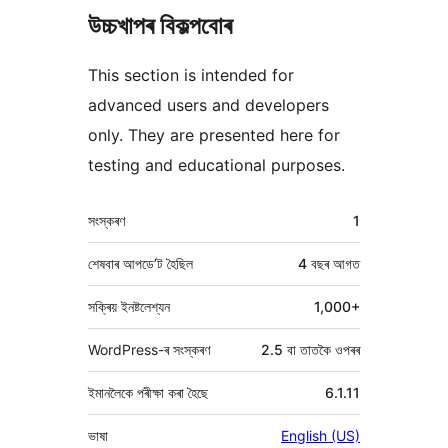
উচ্চখাপৰ বিকল্পবোৰ
This section is intended for
advanced users and developers
only. They are presented here for
testing and educational purposes.
মেটা
সংস্কৰণ
1
শেষবাৰ আপডে’ট হৈছিল
4 বছৰ
আগত
সক্ৰিয় ইনষ্টলেশ্যন
1,000+
WordPress-ৰ সংস্কৰণ
2.5 বা তাতকৈ ওপৰৰ
ইমানলৈকে পৰীক্ষা কৰা হৈছে
6.1.11
ভাষা
English (US)