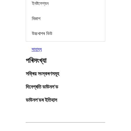
ইনষ্টলেশ্যন
বিকাশ
উচ্চখাপৰ ভিউ
সাহায্য
পৰিসংখ্যা
সক্ৰিয় সংস্কৰণসমূহ
দিনেপ্ৰতি ডাউনল’ড
ডাউনল’ডৰ ইতিহাস