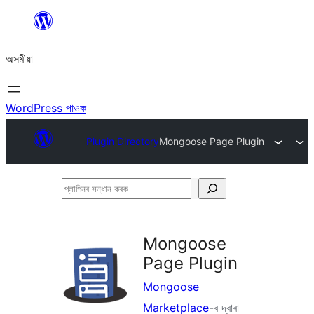
এয়া
এৰি
অসমীয়া
বিষয়বস্তুলৈ
যাওক
WordPress পাওক
Plugin Directory
Mongoose Page Plugin
প্লাগিনৰ
সন্ধান
কৰক
Mongoose
Page Plugin
Mongoose
Marketplace
-ৰ দ্বাৰা