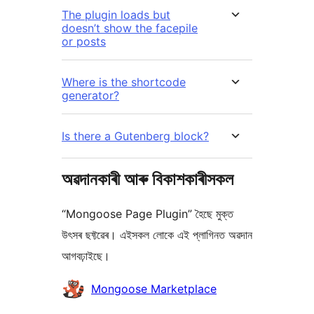
The plugin loads but
doesn’t show the facepile
or posts
Where is the shortcode
generator?
Is there a Gutenberg block?
অৱদানকাৰী আৰু বিকাশকাৰীসকল
“Mongoose Page Plugin” হৈছে মুক্ত
উৎসৰ ছফ্টৱেৰ। এইসকল লোকে এই প্লাগিনত অৱদান
আগবঢ়াইছে।
অৱদানকাৰীসকল
Mongoose Marketplace