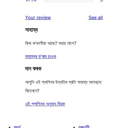
reviews
star
2-
3
reviews
star
1-
reviews
Your review
See all
reviews
star
সাহায্য
reviews
কিবা ক’বলগীয়া আছে? সহায় লাগে?
সাহায্যৰ ফ’ৰাম চাওক
দান কৰক
আপুনি এই প্লাগিনৰ উন্নতিৰ প্ৰতি সাহায্য আগবঢ়াব
বিচাৰেনে?
এই প্লাগিনক অনুদান দিয়ক
সন্দৰ্ভ
প্ৰদৰ্শনী