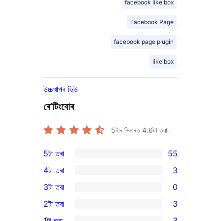
facebook like box
Facebook Page
facebook page plugin
like box
উচ্চখাপৰ ভিউ
ৰে’টিংবোৰ
5টাৰ ভিতৰত
4.6
টা তৰা।
5টা তৰা
55
55
4টা তৰা
3
5-
3
3টা তৰা
0
star
4-
0
2টা তৰা
3
reviews
star
3-
3
1টা তৰা
3