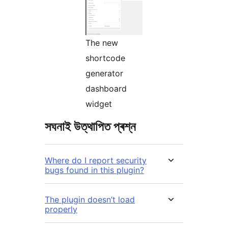
The new
shortcode
generator
dashboard
widget
সঘনাই উত্থাপিত প্ৰশ্ন
Where do I report security
bugs found in this plugin?
The plugin doesn’t load
properly