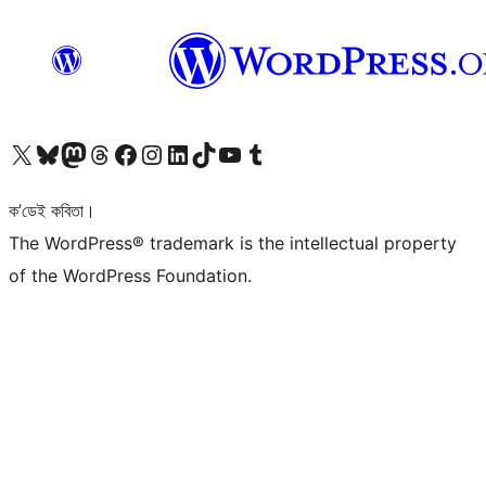
আমাৰ X (আগৰ Twitter) একাউণ্টলৈ যাওক
আমাৰ Bluesky একাউণ্টলৈ যাওক
আমাৰ Mastodon একাউণ্টলৈ যাওক
আমাৰ Threads একাউণ্টলৈ যাওক
আমাৰ Facebook পৃষ্ঠালৈ যাওক
আমাৰ Instagram একাউণ্টলৈ যাওক
আমাৰ LinkedIn একাউণ্টলৈ যাওক
আমাৰ TikTok একাউণ্টলৈ যাওক
আমাৰ YouTube চেনেললৈ যাওক
আমাৰ Tumblr একাউণ্টলৈ যাওক
ক’ডেই কবিতা।
The WordPress® trademark is the intellectual property
of the WordPress Foundation.