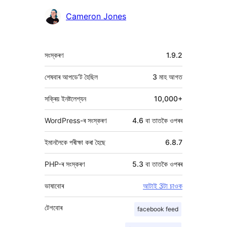
Cameron Jones
মেটা
সংস্কৰণ
1.9.2
শেষবাৰ আপডে’ট হৈছিল
3 মাহ
আগত
সক্ৰিয় ইনষ্টলেশ্যন
10,000+
WordPress-ৰ সংস্কৰণ
4.6 বা তাতকৈ ওপৰৰ
ইমানলৈকে পৰীক্ষা কৰা হৈছে
6.8.7
PHP-ৰ সংস্কৰণ
5.3 বা তাতকৈ ওপৰৰ
ভাষাবোৰ
আটাই 3টা চাওক
টেগবোৰ
facebook feed