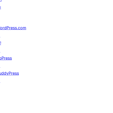
চ
ordPress.com
↗
ট
↗
bPress
↗
uddyPress
↗