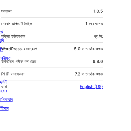
মেটা
সংস্কৰণ
1.0.5
শেষবাৰ আপডে’ট হৈছিল
1 বছৰ
আগত
ৰ্ভ
সক্ৰিয় ইনষ্টলেশ্যন
প্ৰ:/ন:
তৰি
্টিং
WordPress-ৰ সংস্কৰণ
5.0 বা তাতকৈ ওপৰৰ
পনীয়তা
ইমানলৈকে পৰীক্ষা কৰা হৈছে
6.8.6
PHP-ৰ সংস্কৰণ
7.2 বা তাতকৈ ওপৰৰ
দৰ্শনী
ভাষা
English (US)
মবোৰ
লাগিনবোৰ
্হিবোৰ