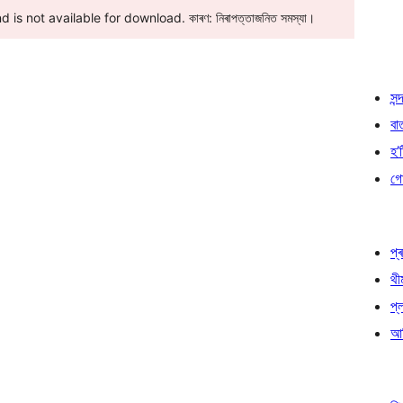
 is not available for download. কাৰণ: নিৰাপত্তাজনিত সমস্যা।
সন্দ
বা
হ’ষ
গো
প্ৰ
থী
প্
আৰ