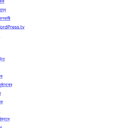
িকক
হায্য
কাশকাৰী
ordPress.tv
↗
ড়িত
ৰক
ুষ্ঠানবোৰ
ন
ৰক
↗
িষ্যতৰ
বে