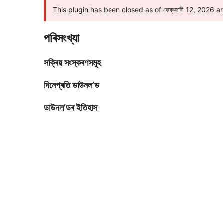
This plugin has been closed as of ফেব্ৰুৱাৰী 12, 2026 and
পৰিসংখ্যা
সক্ৰিয় সংস্কৰণসমূহ
দিনেপ্ৰতি ডাউনল’ড
ডাউনল’ডৰ ইতিহাস