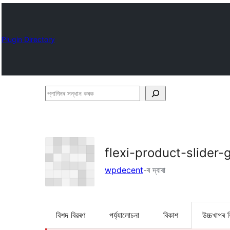
Plugin Directory
প্লাগিনৰ
সন্ধান
কৰক
flexi-product-slider-g
wpdecent
-ৰ দ্বাৰা
বিশদ বিৱৰণ
পৰ্য্যালোচনা
বিকাশ
উচ্চখাপৰ 