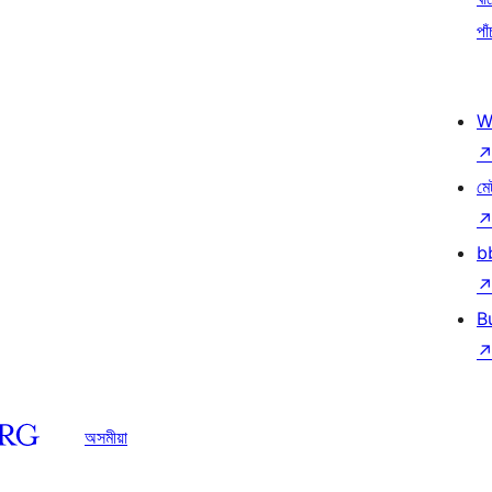
পাঁ
W
মে
b
B
অসমীয়া