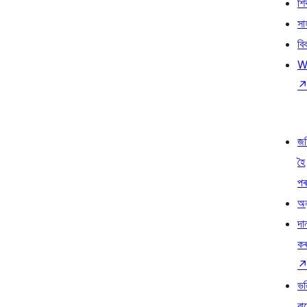
শ
সা
বি
W
জ
হৈ
প
অন
দা
ক
ভৱ
বা