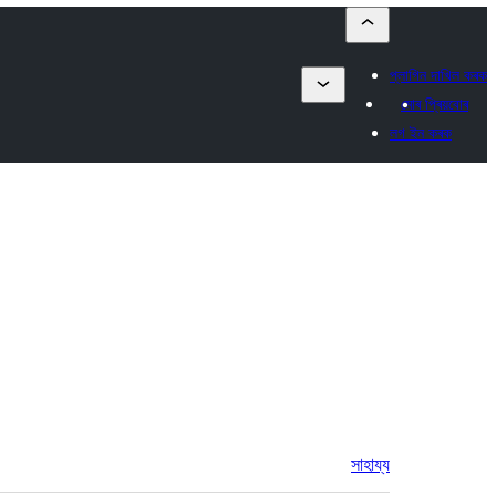
প্লাগিন দাখিল কৰক
মোৰ প্ৰিয়বোৰ
লগ ইন কৰক
সাহায্য