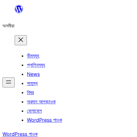
এয়া
এৰি
অসমীয়া
বিষয়বস্তুলৈ
যাওক
থীমসমূহ
প্লাগিনসমূহ
News
সাহায্য
বিষয়
অৱদান আগবঢ়াওক
যোগাযোগ
WordPress পাওক
WordPress পাওক