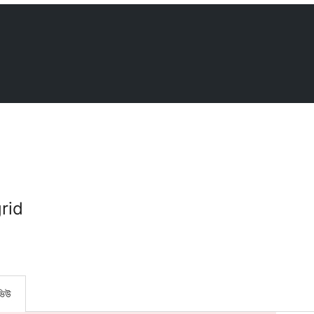
rid
ভিউ