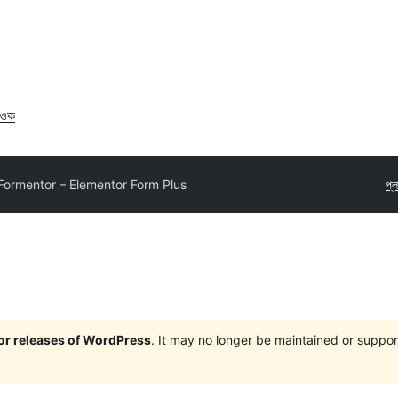
াওক
Formentor – Elementor Form Plus
প্
jor releases of WordPress
. It may no longer be maintained or supp