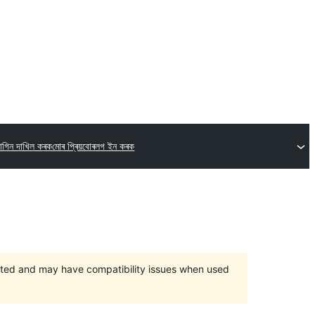
লাগিন দাখিল কৰক
মোৰ প্ৰিয়বোৰ
লগ ইন কৰক
orted and may have compatibility issues when used