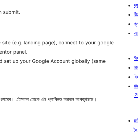
প্ৰ
n submit.
থী
প্
আৰ
 site (e.g. landing page), connect to your google
ntor panel.
শ
d set up your Google Account globally (same
সা
বি
W
্টৱেৰ। এইসকল লোকে এই প্লাগিনত অৱদান আগবঢ়াইছে।
জ
হৈ