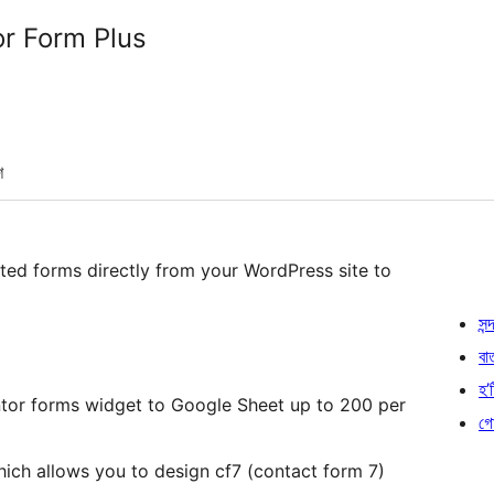
r Form Plus
শ
ted forms directly from your WordPress site to
সন্দ
বা
হ’ষ
tor forms widget to Google Sheet up to 200 per
গো
hich allows you to design cf7 (contact form 7)