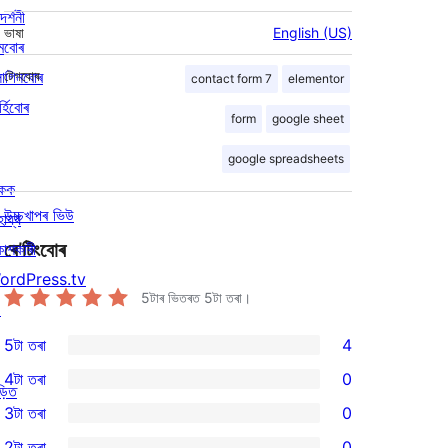
দৰ্শনী
ভাষা
English (US)
মবোৰ
লাগিনবোৰ
টেগবোৰ
contact form 7
elementor
্হিবোৰ
form
google sheet
google spreadsheets
িকক
উচ্চখাপৰ ভিউ
হায্য
ৰে’টিংবোৰ
কাশকাৰী
ordPress.tv
5টাৰ ভিতৰত
5
টা তৰা।
↗
5টা তৰা
4
4
4টা তৰা
0
5-
ড়িত
0
3টা তৰা
0
star
4-
0
2টা তৰা
0