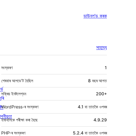
ডাউনল’ড কৰক
সাহায্য
মেটা
সংস্কৰণ
1
শেষবাৰ আপডে’ট হৈছিল
8 বছৰ
আগত
ৰ্ভ
সক্ৰিয় ইনষ্টলেশ্যন
200+
তৰি
্টিং
WordPress-ৰ সংস্কৰণ
4.1 বা তাতকৈ ওপৰৰ
পনীয়তা
ইমানলৈকে পৰীক্ষা কৰা হৈছে
4.9.29
PHP-ৰ সংস্কৰণ
5.2.4 বা তাতকৈ ওপৰৰ