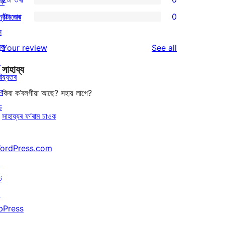
reviews
ৰক
star
3-
0
ুষ্ঠানবোৰ
1টা তৰা
0
reviews
star
2-
0
ন
reviews
star
1-
ৰক
reviews
Your review
See all
reviews
star
↗
সাহায্য
reviews
িষ্যতৰ
বে
কিবা ক’বলগীয়া আছে? সহায় লাগে?
চ
সাহায্যৰ ফ’ৰাম চাওক
ordPress.com
↗
ট
↗
bPress
↗