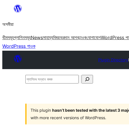
এয়া
এৰি
অসমীয়া
বিষয়বস্তুলৈ
যাওক
থীমসমূহ
প্লাগিনসমূহ
News
সাহায্য
বিষয়
অৱদান আগবঢ়াওক
যোগাযোগ
WordPress প
WordPress পাওক
Plugin Directory
প্লাগিনৰ
সন্ধান
কৰক
This plugin
hasn’t been tested with the latest 3 ma
with more recent versions of WordPress.