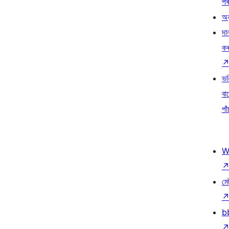
প
অন
দা
ক
ভৱ
বা
পাঁ
W
মে
b