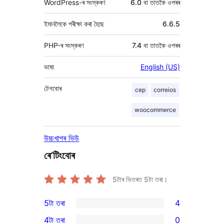
WordPress-ৰ সংস্কৰণ
6.0 বা তাতকৈ ওপৰৰ
ইমানলৈকে পৰীক্ষা কৰা হৈছে
6.6.5
PHP-ৰ সংস্কৰণ
7.4 বা তাতকৈ ওপৰৰ
ভাষা
English (US)
টেগবোৰ
cep
correios
woocommerce
উচ্চখাপৰ ভিউ
ৰে’টিংবোৰ
5টাৰ ভিতৰত
5
টা তৰা।
5টা তৰা
4
4
4টা তৰা
0