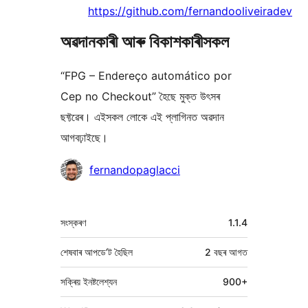
https://github.com/fernandooliveiradev
অৱদানকাৰী আৰু বিকাশকাৰীসকল
“FPG – Endereço automático por
Cep no Checkout” হৈছে মুক্ত উৎসৰ
ছফ্টৱেৰ। এইসকল লোকে এই প্লাগিনত অৱদান
আগবঢ়াইছে।
অৱদানকাৰীসকল
fernandopaglacci
মেটা
সংস্কৰণ
1.1.4
শেষবাৰ আপডে’ট হৈছিল
2 বছৰ
আগত
সক্ৰিয় ইনষ্টলেশ্যন
900+