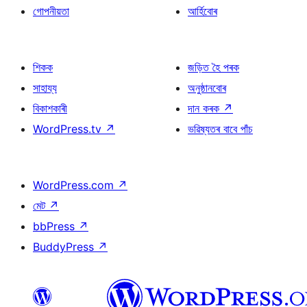
গোপনীয়তা
আৰ্হিবোৰ
শিকক
জড়িত হৈ পৰক
সাহায্য
অনুষ্ঠানবোৰ
বিকাশকাৰী
দান কৰক
↗
WordPress.tv
↗
ভৱিষ্যতৰ বাবে পাঁচ
WordPress.com
↗
মেট
↗
bbPress
↗
BuddyPress
↗