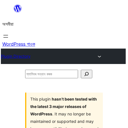
এয়া
এৰি
অসমীয়া
বিষয়বস্তুলৈ
যাওক
WordPress পাওক
Plugin Directory
প্লাগিনৰ
সন্ধান
কৰক
This plugin
hasn’t been tested with
the latest 3 major releases of
WordPress
. It may no longer be
maintained or supported and may