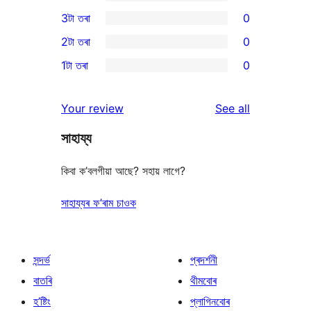
5-
0
3টা তৰা
0
star
4-
0
2টা তৰা
0
reviews
star
3-
0
1টা তৰা
0
reviews
star
2-
0
reviews
star
1-
reviews
Your review
See all
reviews
star
সাহায্য
reviews
কিবা ক’বলগীয়া আছে? সহায় লাগে?
সাহায্যৰ ফ’ৰাম চাওক
সন্দৰ্ভ
প্ৰদৰ্শনী
বাতৰি
থীমবোৰ
হ’ষ্টিং
প্লাগিনবোৰ