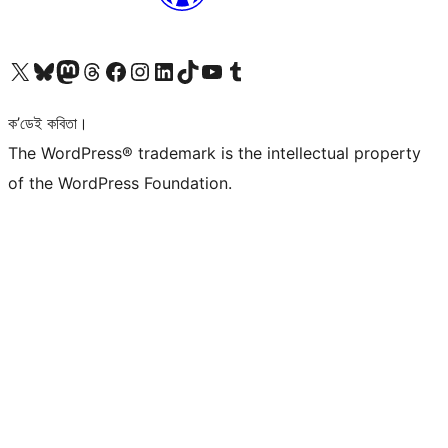
আমাৰ X (আগৰ Twitter) একাউণ্টলৈ যাওক
আমাৰ Bluesky একাউণ্টলৈ যাওক
আমাৰ Mastodon একাউণ্টলৈ যাওক
আমাৰ Threads একাউণ্টলৈ যাওক
আমাৰ Facebook পৃষ্ঠালৈ যাওক
আমাৰ Instagram একাউণ্টলৈ যাওক
আমাৰ LinkedIn একাউণ্টলৈ যাওক
আমাৰ TikTok একাউণ্টলৈ যাওক
আমাৰ YouTube চেনেললৈ যাওক
আমাৰ Tumblr একাউণ্টলৈ যাওক
ক’ডেই কবিতা।
The WordPress® trademark is the intellectual property
of the WordPress Foundation.