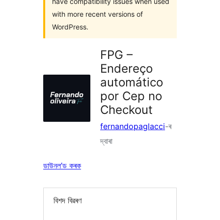
have compatibility issues when used
with more recent versions of
WordPress.
FPG –
Endereço
automático
por Cep no
Checkout
fernandopaglacci
-ৰ
দ্বাৰা
ডাউনল’ড কৰক
বিশদ বিৱৰণ