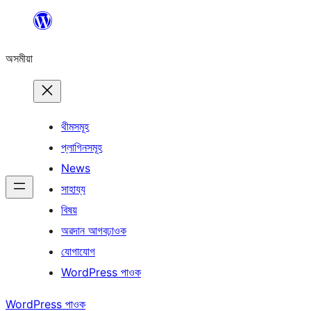
এয়া
এৰি
অসমীয়া
বিষয়বস্তুলৈ
যাওক
থীমসমূহ
প্লাগিনসমূহ
News
সাহায্য
বিষয়
অৱদান আগবঢ়াওক
যোগাযোগ
WordPress পাওক
WordPress পাওক