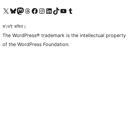
আমাৰ X (আগৰ Twitter) একাউণ্টলৈ যাওক
আমাৰ Bluesky একাউণ্টলৈ যাওক
আমাৰ Mastodon একাউণ্টলৈ যাওক
আমাৰ Threads একাউণ্টলৈ যাওক
আমাৰ Facebook পৃষ্ঠালৈ যাওক
আমাৰ Instagram একাউণ্টলৈ যাওক
আমাৰ LinkedIn একাউণ্টলৈ যাওক
আমাৰ TikTok একাউণ্টলৈ যাওক
আমাৰ YouTube চেনেললৈ যাওক
আমাৰ Tumblr একাউণ্টলৈ যাওক
ক’ডেই কবিতা।
The WordPress® trademark is the intellectual property
of the WordPress Foundation.