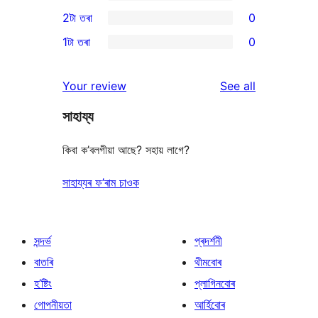
4-
0
2টা তৰা
0
reviews
star
3-
0
1টা তৰা
0
reviews
star
2-
0
reviews
star
1-
reviews
Your review
See all
reviews
star
সাহায্য
reviews
কিবা ক’বলগীয়া আছে? সহায় লাগে?
সাহায্যৰ ফ’ৰাম চাওক
সন্দৰ্ভ
প্ৰদৰ্শনী
বাতৰি
থীমবোৰ
হ’ষ্টিং
প্লাগিনবোৰ
গোপনীয়তা
আৰ্হিবোৰ