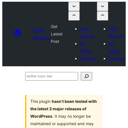
Get
প্লাগিন
প্লাগিন
Plugin
Latest
দাখিল কৰক
দাখিল কৰক
Directory
Post
মোৰ
মোৰ
প্ৰিয়বোৰ
প্ৰিয়বোৰ
লগ ইন কৰক
লগ ইন কৰক
প্লাগিনৰ
সন্ধান
কৰক
This plugin
hasn’t been tested with
the latest 3 major releases of
WordPress
. It may no longer be
maintained or supported and may