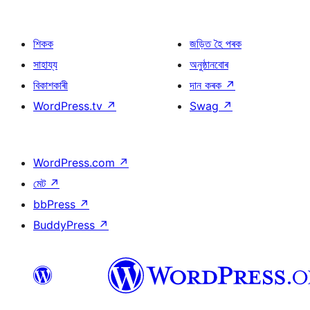
শিকক
জড়িত হৈ পৰক
সাহায্য
অনুষ্ঠানবোৰ
বিকাশকাৰী
দান কৰক
↗
WordPress.tv
↗
Swag
↗
WordPress.com
↗
মেট
↗
bbPress
↗
BuddyPress
↗