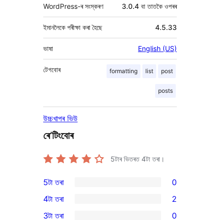
WordPress-ৰ সংস্কৰণ
3.0.4 বা তাতকৈ ওপৰৰ
ইমানলৈকে পৰীক্ষা কৰা হৈছে
4.5.33
ভাষা
English (US)
টেগবোৰ
formatting
list
post
posts
উচ্চখাপৰ ভিউ
ৰে’টিংবোৰ
5টাৰ ভিতৰত
4
টা তৰা।
5টা তৰা
0
0
4টা তৰা
2
5-
2
3টা তৰা
0
star