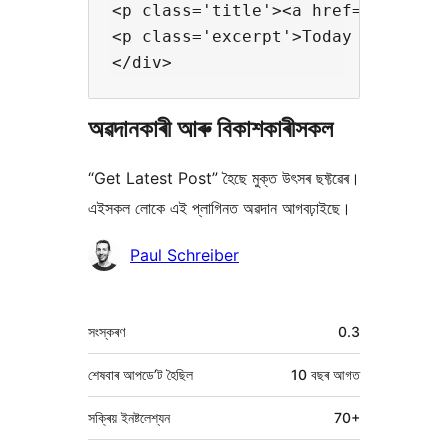
<p class='title'><a href='http://w
<p class='excerpt'>Today I rode a
অৱদানকাৰী আৰু বিকাশকাৰীসকল
“Get Latest Post” হৈছে মুক্ত উৎসৰ ছফ্টৱেৰ।
এইসকল লোকে এই প্লাগিনত অৱদান আগবঢ়াইছে।
অৱদানকাৰীসকল
Paul Schreiber
মেটা
সংস্কৰণ
0.3
শেষবাৰ আপডে’ট হৈছিল
10 বছৰ
আগত
সক্ৰিয় ইনষ্টলেশ্যন
70+