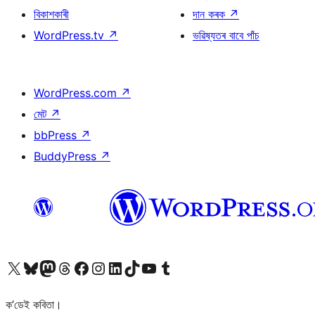
বিকাশকাৰী
দান কৰক
↗
WordPress.tv
↗
ভৱিষ্যতৰ বাবে পাঁচ
WordPress.com
↗
মেট
↗
bbPress
↗
BuddyPress
↗
আমাৰ X (আগৰ Twitter) একাউণ্টলৈ যাওক
আমাৰ Bluesky একাউণ্টলৈ যাওক
আমাৰ Mastodon একাউণ্টলৈ যাওক
আমাৰ Threads একাউণ্টলৈ যাওক
আমাৰ Facebook পৃষ্ঠালৈ যাওক
আমাৰ Instagram একাউণ্টলৈ যাওক
আমাৰ LinkedIn একাউণ্টলৈ যাওক
আমাৰ TikTok একাউণ্টলৈ যাওক
আমাৰ YouTube চেনেললৈ যাওক
আমাৰ Tumblr একাউণ্টলৈ যাওক
ক’ডেই কবিতা।