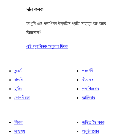
দান কৰক
আপুনি এই প্লাগিনৰ উন্নতিৰ প্ৰতি সাহায্য আগবঢ়াব
বিচাৰেনে?
এই প্লাগিনক অনুদান দিয়ক
সন্দৰ্ভ
প্ৰদৰ্শনী
বাতৰি
থীমবোৰ
হ’ষ্টিং
প্লাগিনবোৰ
গোপনীয়তা
আৰ্হিবোৰ
শিকক
জড়িত হৈ পৰক
সাহায্য
অনুষ্ঠানবোৰ