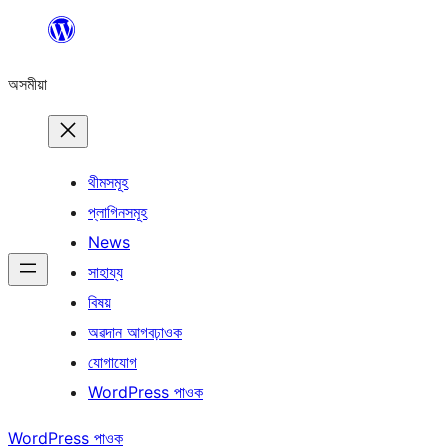
এয়া
এৰি
অসমীয়া
বিষয়বস্তুলৈ
যাওক
থীমসমূহ
প্লাগিনসমূহ
News
সাহায্য
বিষয়
অৱদান আগবঢ়াওক
যোগাযোগ
WordPress পাওক
WordPress পাওক