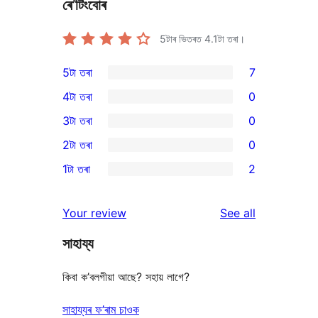
ৰে’টিংবোৰ
5টাৰ ভিতৰত
4.1
টা তৰা।
5টা তৰা
7
7
4টা তৰা
0
5-
0
3টা তৰা
0
star
4-
0
2টা তৰা
0
reviews
star
3-
0
1টা তৰা
2
reviews
star
2-
2
reviews
star
1-
reviews
Your review
See all
reviews
star
সাহায্য
reviews
কিবা ক’বলগীয়া আছে? সহায় লাগে?
সাহায্যৰ ফ’ৰাম চাওক