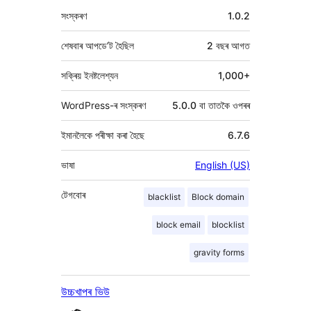
মেটা
সংস্কৰণ
1.0.2
শেষবাৰ আপডে’ট হৈছিল
2 বছৰ
আগত
সক্ৰিয় ইনষ্টলেশ্যন
1,000+
WordPress-ৰ সংস্কৰণ
5.0.0 বা তাতকৈ ওপৰৰ
ইমানলৈকে পৰীক্ষা কৰা হৈছে
6.7.6
ভাষা
English (US)
টেগবোৰ
blacklist
Block domain
block email
blocklist
gravity forms
উচ্চখাপৰ ভিউ