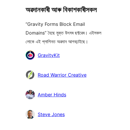
অৱদানকাৰী আৰু বিকাশকাৰীসকল
“Gravity Forms Block Email
Domains” হৈছে মুক্ত উৎসৰ ছফ্টৱেৰ। এইসকল
লোকে এই প্লাগিনত অৱদান আগবঢ়াইছে।
অৱদানকাৰীসকল
GravityKit
Road Warrior Creative
Amber Hinds
Steve Jones