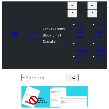
প্লাগিন
প্লাগিন
Gravity Forms
দাখিল
দাখিল
Plugin
Block Email
কৰক
কৰক
Directory
Domains
মোৰ
মোৰ
প্ৰিয়বোৰ
প্ৰিয়বোৰ
লগ ইন
লগ ইন
কৰক
কৰক
প্লাগিনৰ
সন্ধান
কৰক