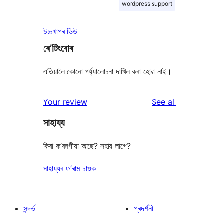
wordpress support
উচ্চখাপৰ ভিউ
ৰে’টিংবোৰ
এতিয়ালৈ কোনো পৰ্য্যালোচনা দাখিল কৰা হোৱা নাই।
reviews
Your review
See all
সাহায্য
কিবা ক’বলগীয়া আছে? সহায় লাগে?
সাহায্যৰ ফ’ৰাম চাওক
সন্দৰ্ভ
প্ৰদৰ্শনী