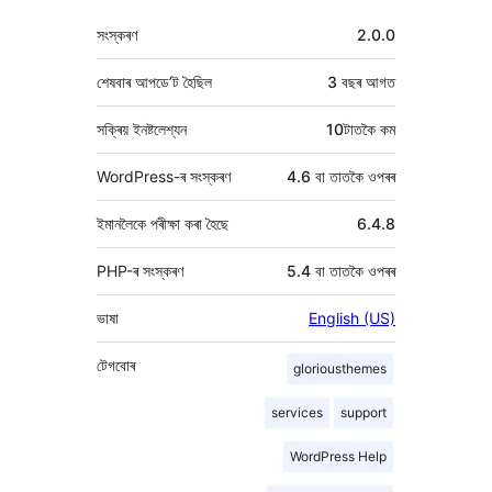
মেটা
সংস্কৰণ
2.0.0
শেষবাৰ আপডে’ট হৈছিল
3 বছৰ
আগত
সক্ৰিয় ইনষ্টলেশ্যন
10টাতকৈ কম
WordPress-ৰ সংস্কৰণ
4.6 বা তাতকৈ ওপৰৰ
ইমানলৈকে পৰীক্ষা কৰা হৈছে
6.4.8
PHP-ৰ সংস্কৰণ
5.4 বা তাতকৈ ওপৰৰ
ভাষা
English (US)
টেগবোৰ
gloriousthemes
services
support
WordPress Help