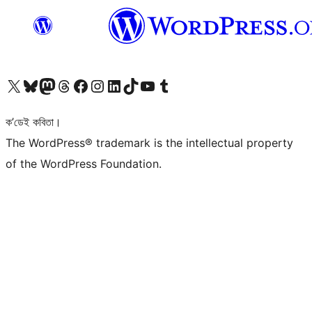
আমাৰ X (আগৰ Twitter) একাউণ্টলৈ যাওক
আমাৰ Bluesky একাউণ্টলৈ যাওক
আমাৰ Mastodon একাউণ্টলৈ যাওক
আমাৰ Threads একাউণ্টলৈ যাওক
আমাৰ Facebook পৃষ্ঠালৈ যাওক
আমাৰ Instagram একাউণ্টলৈ যাওক
আমাৰ LinkedIn একাউণ্টলৈ যাওক
আমাৰ TikTok একাউণ্টলৈ যাওক
আমাৰ YouTube চেনেললৈ যাওক
আমাৰ Tumblr একাউণ্টলৈ যাওক
ক’ডেই কবিতা।
The WordPress® trademark is the intellectual property
of the WordPress Foundation.