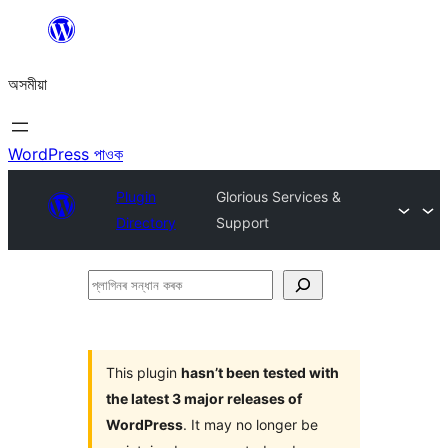
এয়া
এৰি
অসমীয়া
বিষয়বস্তুলৈ
যাওক
WordPress পাওক
Plugin
Glorious Services &
Directory
Support
প্লাগিনৰ
সন্ধান
কৰক
This plugin
hasn’t been tested with
the latest 3 major releases of
WordPress
. It may no longer be