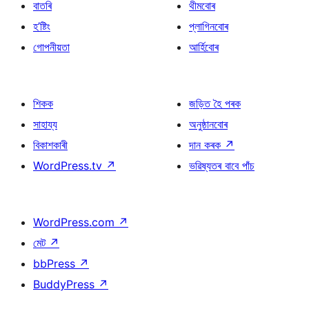
বাতৰি
থীমবোৰ
হ’ষ্টিং
প্লাগিনবোৰ
গোপনীয়তা
আৰ্হিবোৰ
শিকক
জড়িত হৈ পৰক
সাহায্য
অনুষ্ঠানবোৰ
বিকাশকাৰী
দান কৰক
↗
WordPress.tv
↗
ভৱিষ্যতৰ বাবে পাঁচ
WordPress.com
↗
মেট
↗
bbPress
↗
BuddyPress
↗