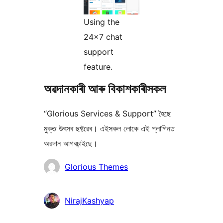
Using the
24×7 chat
support
feature.
অৱদানকাৰী আৰু বিকাশকাৰীসকল
“Glorious Services & Support” হৈছে
মুক্ত উৎসৰ ছফ্টৱেৰ। এইসকল লোকে এই প্লাগিনত
অৱদান আগবঢ়াইছে।
অৱদানকাৰীসকল
Glorious Themes
NirajKashyap