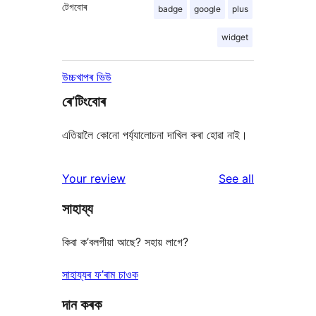
টেগবোৰ
badge
google
plus
widget
উচ্চখাপৰ ভিউ
ৰে’টিংবোৰ
এতিয়ালৈ কোনো পৰ্য্যালোচনা দাখিল কৰা হোৱা নাই।
reviews
Your review
See all
সাহায্য
কিবা ক’বলগীয়া আছে? সহায় লাগে?
সাহায্যৰ ফ’ৰাম চাওক
দান কৰক