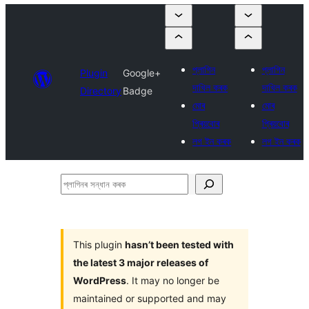
প্লাগিন
প্লাগিন
Plugin
Google+
দাখিল কৰক
দাখিল কৰক
Directory
Badge
মোৰ
মোৰ
প্ৰিয়বোৰ
প্ৰিয়বোৰ
লগ ইন কৰক
লগ ইন কৰক
প্লাগিনৰ
সন্ধান
কৰক
This plugin
hasn’t been tested with
the latest 3 major releases of
WordPress
. It may no longer be
maintained or supported and may