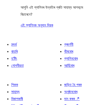
আপুনি এই প্লাগিনৰ উন্নতিৰ প্ৰতি সাহায্য আগবঢ়াব
বিচাৰেনে?
এই প্লাগিনক অনুদান দিয়ক
সন্দৰ্ভ
প্ৰদৰ্শনী
বাতৰি
থীমবোৰ
হ’ষ্টিং
প্লাগিনবোৰ
গোপনীয়তা
আৰ্হিবোৰ
শিকক
জড়িত হৈ পৰক
সাহায্য
অনুষ্ঠানবোৰ
বিকাশকাৰী
দান কৰক
↗