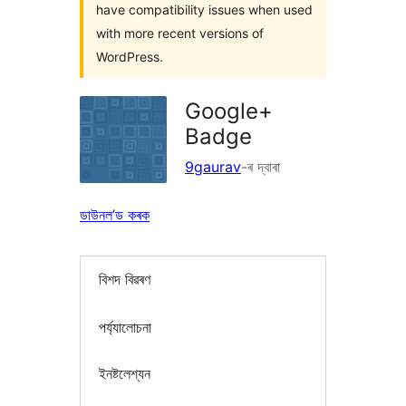
have compatibility issues when used
with more recent versions of
WordPress.
Google+
Badge
9gaurav
-ৰ দ্বাৰা
ডাউনল’ড কৰক
বিশদ বিৱৰণ
পৰ্য্যালোচনা
ইনষ্টলেশ্যন