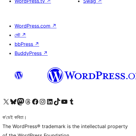
WordPress.tv
↗
Swag
↗
WordPress.com
↗
মেট
↗
bbPress
↗
BuddyPress
↗
আমাৰ X (আগৰ Twitter) একাউণ্টলৈ যাওক
আমাৰ Bluesky একাউণ্টলৈ যাওক
আমাৰ Mastodon একাউণ্টলৈ যাওক
আমাৰ Threads একাউণ্টলৈ যাওক
আমাৰ Facebook পৃষ্ঠালৈ যাওক
আমাৰ Instagram একাউণ্টলৈ যাওক
আমাৰ LinkedIn একাউণ্টলৈ যাওক
আমাৰ TikTok একাউণ্টলৈ যাওক
আমাৰ YouTube চেনেললৈ যাওক
আমাৰ Tumblr একাউণ্টলৈ যাওক
ক’ডেই কবিতা।
The WordPress® trademark is the intellectual property
of the WordPress Foundation.