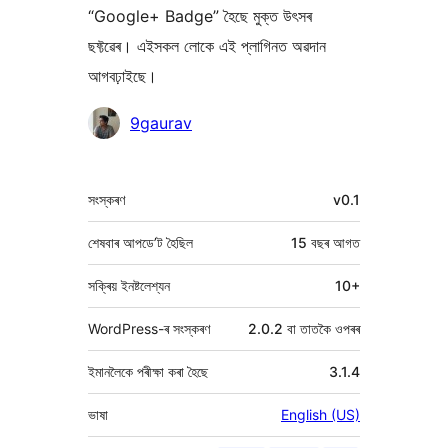
“Google+ Badge” হৈছে মুক্ত উৎসৰ
ছফ্টৱেৰ। এইসকল লোকে এই প্লাগিনত অৱদান
আগবঢ়াইছে।
অৱদানকাৰীসকল
9gaurav
মেটা
সংস্কৰণ
v0.1
শেষবাৰ আপডে’ট হৈছিল
15 বছৰ
আগত
সক্ৰিয় ইনষ্টলেশ্যন
10+
WordPress-ৰ সংস্কৰণ
2.0.2 বা তাতকৈ ওপৰৰ
ইমানলৈকে পৰীক্ষা কৰা হৈছে
3.1.4
ভাষা
English (US)