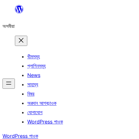
এয়া
এৰি
অসমীয়া
বিষয়বস্তুলৈ
যাওক
থীমসমূহ
প্লাগিনসমূহ
News
সাহায্য
বিষয়
অৱদান আগবঢ়াওক
যোগাযোগ
WordPress পাওক
WordPress পাওক