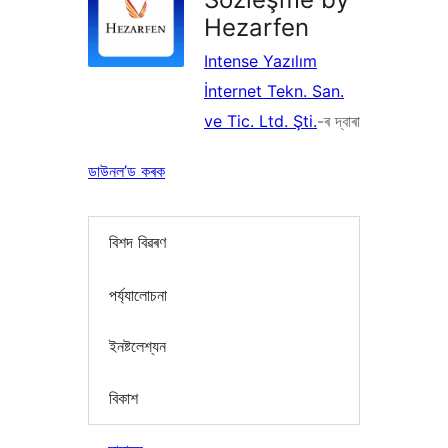
Hezarfen
Intense Yazılım
İnternet Tekn. San.
ve Tic. Ltd. Şti.
-ৰ দ্বাৰা
ডাউনল’ড কৰক
বিশদ বিৱৰণ
পৰ্য্যালোচনা
ইনষ্টলেশ্যন
বিকাশ