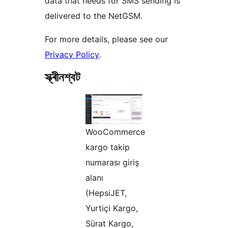
data that needs for SMS sending is
delivered to the NetGSM.
For more details, please see our
Privacy Policy
.
স্ক্ৰীনশ্বট
WooCommerce
kargo takip
numarası giriş
alanı
(HepsiJET,
Yurtiçi Kargo,
Sürat Kargo,