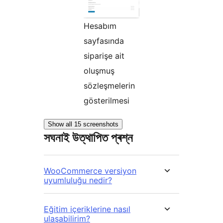
Hesabım
sayfasında
siparişe ait
oluşmuş
sözleşmelerin
gösterilmesi
Show all 15 screenshots
সঘনাই উত্থাপিত প্ৰশ্ন
WooCommerce versiyon
uyumluluğu nedir?
Eğitim içeriklerine nasıl
ulaşabilirim?