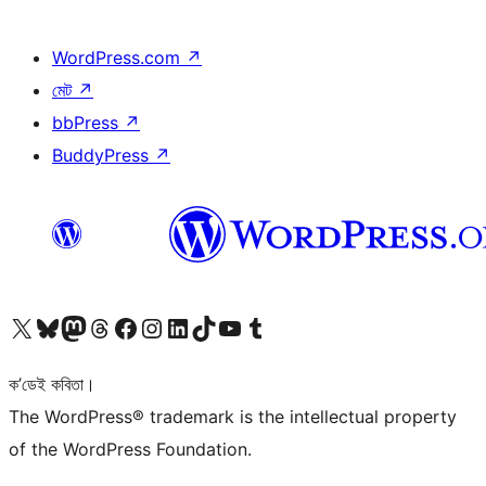
WordPress.com
↗
মেট
↗
bbPress
↗
BuddyPress
↗
আমাৰ X (আগৰ Twitter) একাউণ্টলৈ যাওক
আমাৰ Bluesky একাউণ্টলৈ যাওক
আমাৰ Mastodon একাউণ্টলৈ যাওক
আমাৰ Threads একাউণ্টলৈ যাওক
আমাৰ Facebook পৃষ্ঠালৈ যাওক
আমাৰ Instagram একাউণ্টলৈ যাওক
আমাৰ LinkedIn একাউণ্টলৈ যাওক
আমাৰ TikTok একাউণ্টলৈ যাওক
আমাৰ YouTube চেনেললৈ যাওক
আমাৰ Tumblr একাউণ্টলৈ যাওক
ক’ডেই কবিতা।
The WordPress® trademark is the intellectual property
of the WordPress Foundation.