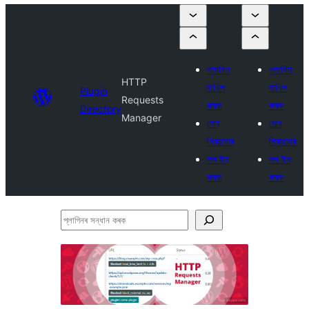
প্লাগিন
প্লাগিন
HTTP
দাখিল
দাখিল
Plugin
Requests
কৰক
কৰক
Directory
Manager
মোৰ
মোৰ
প্ৰিয়বোৰ
প্ৰিয়বোৰ
লগ ইন
লগ ইন
কৰক
কৰক
প্লাগিনৰ
সন্ধান
কৰক