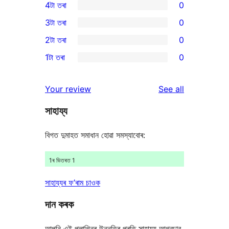
4টা তৰা
0
5-
0
3টা তৰা
0
star
4-
0
2টা তৰা
0
reviews
star
3-
0
1টা তৰা
0
reviews
star
2-
0
reviews
star
1-
reviews
Your review
See all
reviews
star
সাহায্য
reviews
বিগত দুমাহত সমাধান হোৱা সমস্যাবোৰ:
1ৰ ভিতৰত 1
সাহায্যৰ ফ’ৰাম চাওক
দান কৰক
আপুনি এই প্লাগিনৰ উন্নতিৰ প্ৰতি সাহায্য আগবঢ়াব