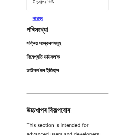
উচ্চখাপৰ ভিউ
সাহায্য
পৰিসংখ্যা
সক্ৰিয় সংস্কৰণসমূহ
দিনেপ্ৰতি ডাউনল’ড
ডাউনল’ডৰ ইতিহাস
উচ্চখাপৰ বিকল্পবোৰ
This section is intended for
advanced users and developers