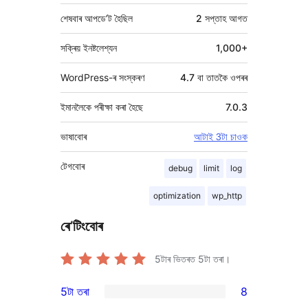
শেষবাৰ আপডে’ট হৈছিল
2 সপ্তাহ
আগত
সক্ৰিয় ইনষ্টলেশ্যন
1,000+
WordPress-ৰ সংস্কৰণ
4.7 বা তাতকৈ ওপৰৰ
ইমানলৈকে পৰীক্ষা কৰা হৈছে
7.0.3
ভাষাবোৰ
আটাই 3টা চাওক
টেগবোৰ
debug
limit
log
optimization
wp_http
ৰে’টিংবোৰ
5টাৰ ভিতৰত
5
টা তৰা।
5টা তৰা
8
8