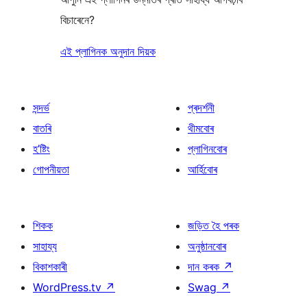
বিচাৰেনে?
এই প্লাগিনক অনুদান দিয়ক
সন্দৰ্ভ
প্ৰদৰ্শনী
বাতৰি
থীমবোৰ
হ’ষ্টিং
প্লাগিনবোৰ
গোপনীয়তা
আৰ্হিবোৰ
শিকক
জড়িত হৈ পৰক
সাহায্য
অনুষ্ঠানবোৰ
বিকাশকাৰী
দান কৰক
↗
WordPress.tv
↗
Swag
↗