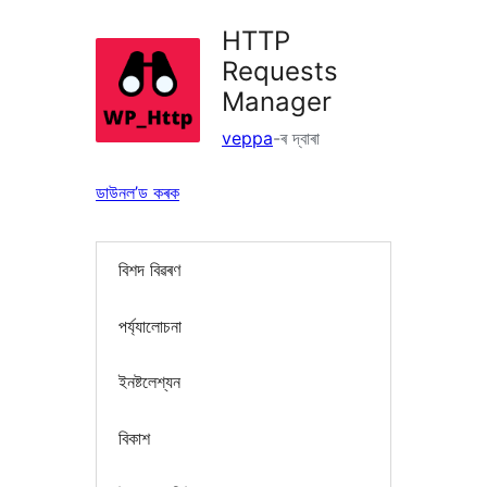
HTTP
Requests
Manager
veppa
-ৰ দ্বাৰা
ডাউনল’ড কৰক
বিশদ বিৱৰণ
পৰ্য্যালোচনা
ইনষ্টলেশ্যন
বিকাশ