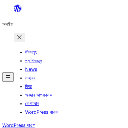
এয়া
এৰি
অসমীয়া
বিষয়বস্তুলৈ
যাওক
থীমসমূহ
প্লাগিনসমূহ
News
সাহায্য
বিষয়
অৱদান আগবঢ়াওক
যোগাযোগ
WordPress পাওক
WordPress পাওক