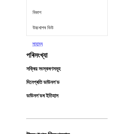
বিকাশ
উচ্চখাপৰ ভিউ
সাহায্য
পৰিসংখ্যা
সক্ৰিয় সংস্কৰণসমূহ
দিনেপ্ৰতি ডাউনল’ড
ডাউনল’ডৰ ইতিহাস