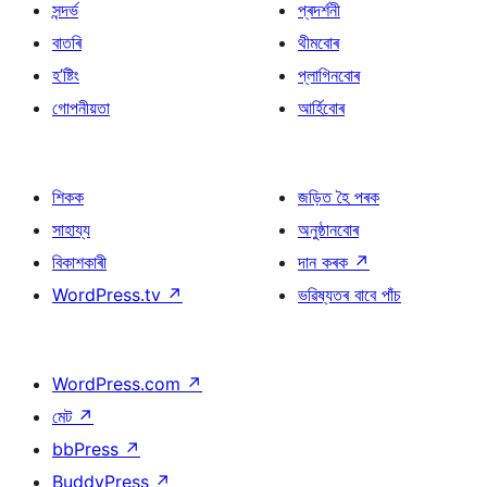
সন্দৰ্ভ
প্ৰদৰ্শনী
বাতৰি
থীমবোৰ
হ’ষ্টিং
প্লাগিনবোৰ
গোপনীয়তা
আৰ্হিবোৰ
শিকক
জড়িত হৈ পৰক
সাহায্য
অনুষ্ঠানবোৰ
বিকাশকাৰী
দান কৰক
↗
WordPress.tv
↗
ভৱিষ্যতৰ বাবে পাঁচ
WordPress.com
↗
মেট
↗
bbPress
↗
BuddyPress
↗