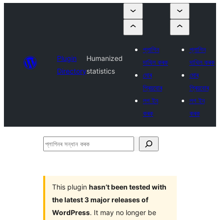
প্লাগিন
প্লাগিন
Plugin
Humanized
দাখিল কৰক
দাখিল কৰক
Directory
statistics
মোৰ
মোৰ
প্ৰিয়বোৰ
প্ৰিয়বোৰ
লগ ইন
লগ ইন
কৰক
কৰক
প্লাগিনৰ
সন্ধান
কৰক
This plugin
hasn’t been tested with
the latest 3 major releases of
WordPress
. It may no longer be