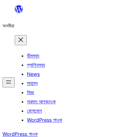
এয়া
এৰি
অসমীয়া
বিষয়বস্তুলৈ
যাওক
থীমসমূহ
প্লাগিনসমূহ
News
সাহায্য
বিষয়
অৱদান আগবঢ়াওক
যোগাযোগ
WordPress পাওক
WordPress পাওক