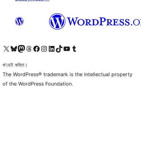
আমাৰ X (আগৰ Twitter) একাউণ্টলৈ যাওক
আমাৰ Bluesky একাউণ্টলৈ যাওক
আমাৰ Mastodon একাউণ্টলৈ যাওক
আমাৰ Threads একাউণ্টলৈ যাওক
আমাৰ Facebook পৃষ্ঠালৈ যাওক
আমাৰ Instagram একাউণ্টলৈ যাওক
আমাৰ LinkedIn একাউণ্টলৈ যাওক
আমাৰ TikTok একাউণ্টলৈ যাওক
আমাৰ YouTube চেনেললৈ যাওক
আমাৰ Tumblr একাউণ্টলৈ যাওক
ক’ডেই কবিতা।
The WordPress® trademark is the intellectual property
of the WordPress Foundation.