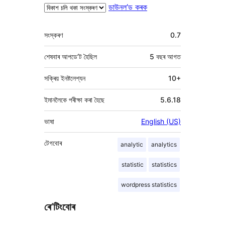
ডাউনল’ড কৰক
মেটা
সংস্কৰণ
0.7
শেষবাৰ আপডে’ট হৈছিল
5 বছৰ
আগত
সক্ৰিয় ইনষ্টলেশ্যন
10+
ইমানলৈকে পৰীক্ষা কৰা হৈছে
5.6.18
ভাষা
English (US)
টেগবোৰ
analytic
analytics
statistic
statistics
wordpress statistics
ৰে’টিংবোৰ