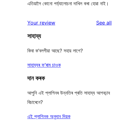
এতিয়ালৈ কোনো পৰ্য্যালোচনা দাখিল কৰা হোৱা নাই।
reviews
Your review
See all
সাহায্য
কিবা ক’বলগীয়া আছে? সহায় লাগে?
সাহায্যৰ ফ’ৰাম চাওক
দান কৰক
আপুনি এই প্লাগিনৰ উন্নতিৰ প্ৰতি সাহায্য আগবঢ়াব
বিচাৰেনে?
এই প্লাগিনক অনুদান দিয়ক