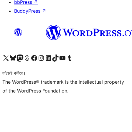
bbPress
↗
BuddyPress
↗
আমাৰ X (আগৰ Twitter) একাউণ্টলৈ যাওক
আমাৰ Bluesky একাউণ্টলৈ যাওক
আমাৰ Mastodon একাউণ্টলৈ যাওক
আমাৰ Threads একাউণ্টলৈ যাওক
আমাৰ Facebook পৃষ্ঠালৈ যাওক
আমাৰ Instagram একাউণ্টলৈ যাওক
আমাৰ LinkedIn একাউণ্টলৈ যাওক
আমাৰ TikTok একাউণ্টলৈ যাওক
আমাৰ YouTube চেনেললৈ যাওক
আমাৰ Tumblr একাউণ্টলৈ যাওক
ক’ডেই কবিতা।
The WordPress® trademark is the intellectual property
of the WordPress Foundation.