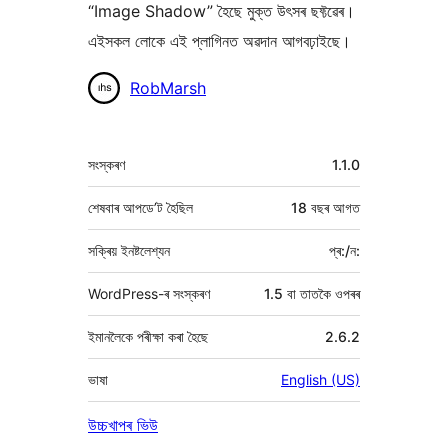
“Image Shadow” হৈছে মুক্ত উৎসৰ ছফ্টৱেৰ।
এইসকল লোকে এই প্লাগিনত অৱদান আগবঢ়াইছে।
অৱদানকাৰীসকল
RobMarsh
মেটা
সংস্কৰণ
1.1.0
শেষবাৰ আপডে’ট হৈছিল
18 বছৰ
আগত
সক্ৰিয় ইনষ্টলেশ্যন
প্ৰ:/ন:
WordPress-ৰ সংস্কৰণ
1.5 বা তাতকৈ ওপৰৰ
ইমানলৈকে পৰীক্ষা কৰা হৈছে
2.6.2
ভাষা
English (US)
উচ্চখাপৰ ভিউ