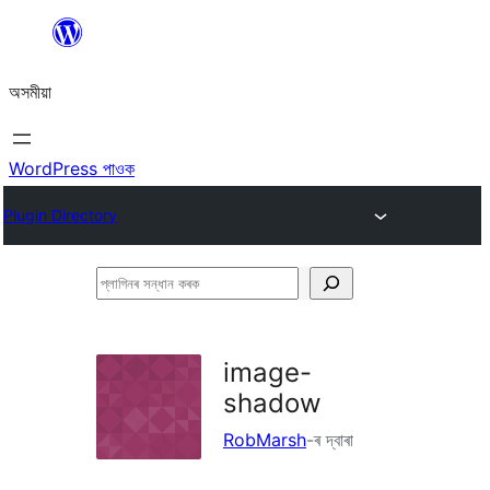
এয়া
এৰি
অসমীয়া
বিষয়বস্তুলৈ
যাওক
WordPress পাওক
Plugin Directory
প্লাগিনৰ
সন্ধান
কৰক
image-
shadow
RobMarsh
-ৰ দ্বাৰা