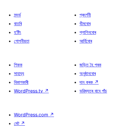
সন্দৰ্ভ
প্ৰদৰ্শনী
বাতৰি
থীমবোৰ
হ’ষ্টিং
প্লাগিনবোৰ
গোপনীয়তা
আৰ্হিবোৰ
শিকক
জড়িত হৈ পৰক
সাহায্য
অনুষ্ঠানবোৰ
বিকাশকাৰী
দান কৰক
↗
WordPress.tv
↗
ভৱিষ্যতৰ বাবে পাঁচ
WordPress.com
↗
মেট
↗