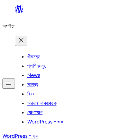
এয়া
এৰি
অসমীয়া
বিষয়বস্তুলৈ
যাওক
থীমসমূহ
প্লাগিনসমূহ
News
সাহায্য
বিষয়
অৱদান আগবঢ়াওক
যোগাযোগ
WordPress পাওক
WordPress পাওক