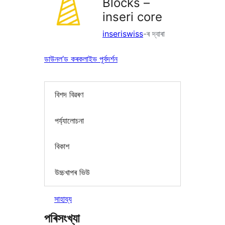
Blocks –
inseri core
inseriswiss
-ৰ দ্বাৰা
ডাউনল’ড কৰক
লাইভ পূৰ্বদৰ্শন
বিশদ বিৱৰণ
পৰ্য্যালোচনা
বিকাশ
উচ্চখাপৰ ভিউ
সাহায্য
পৰিসংখ্যা