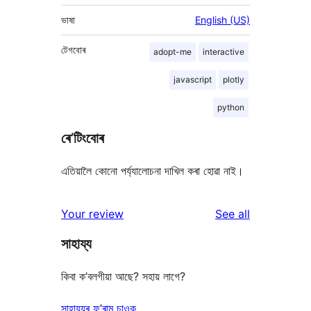
ভাষা
English (US)
টেগবোৰ
adopt-me
interactive
javascript
plotly
python
ৰে’টিংবোৰ
এতিয়ালৈ কোনো পৰ্য্যালোচনা দাখিল কৰা হোৱা নাই।
reviews
Your review
See all
সাহায্য
কিবা ক’বলগীয়া আছে? সহায় লাগে?
সাহায্যৰ ফ’ৰাম চাওক