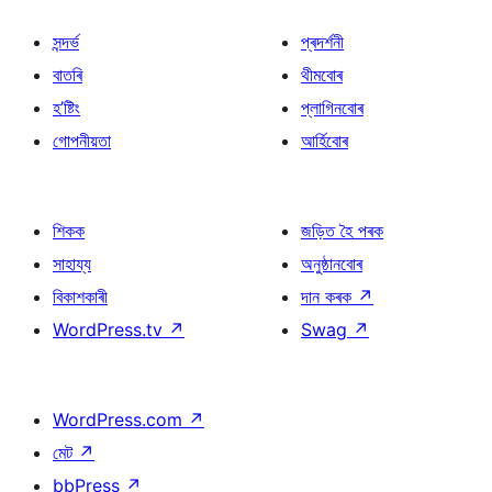
সন্দৰ্ভ
প্ৰদৰ্শনী
বাতৰি
থীমবোৰ
হ’ষ্টিং
প্লাগিনবোৰ
গোপনীয়তা
আৰ্হিবোৰ
শিকক
জড়িত হৈ পৰক
সাহায্য
অনুষ্ঠানবোৰ
বিকাশকাৰী
দান কৰক
↗
WordPress.tv
↗
Swag
↗
WordPress.com
↗
মেট
↗
bbPress
↗