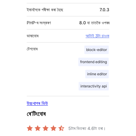
ইমানলৈকে পৰীক্ষা কৰা হৈছে
7.0.3
PHP-ৰ সংস্কৰণ
8.0 বা তাতকৈ ওপৰৰ
ভাষাবোৰ
আটাই 3টা চাওক
টেগবোৰ
block-editor
frontend editing
inline editor
interactivity api
উচ্চখাপৰ ভিউ
ৰে’টিংবোৰ
5টাৰ ভিতৰত
4.6
টা তৰা।