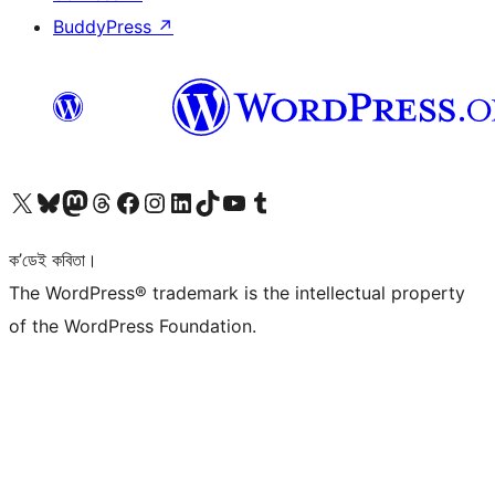
BuddyPress
↗
আমাৰ X (আগৰ Twitter) একাউণ্টলৈ যাওক
আমাৰ Bluesky একাউণ্টলৈ যাওক
আমাৰ Mastodon একাউণ্টলৈ যাওক
আমাৰ Threads একাউণ্টলৈ যাওক
আমাৰ Facebook পৃষ্ঠালৈ যাওক
আমাৰ Instagram একাউণ্টলৈ যাওক
আমাৰ LinkedIn একাউণ্টলৈ যাওক
আমাৰ TikTok একাউণ্টলৈ যাওক
আমাৰ YouTube চেনেললৈ যাওক
আমাৰ Tumblr একাউণ্টলৈ যাওক
ক’ডেই কবিতা।
The WordPress® trademark is the intellectual property
of the WordPress Foundation.