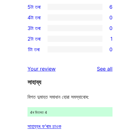
5টা তৰা
6
6
4টা তৰা
0
5-
0
3টা তৰা
0
star
4-
0
2টা তৰা
1
reviews
star
3-
1
1টা তৰা
0
reviews
star
2-
0
reviews
star
1-
reviews
Your review
See all
review
star
সাহায্য
reviews
বিগত দুমাহত সমাধান হোৱা সমস্যাবোৰ:
4ৰ ভিতৰত 4
সাহায্যৰ ফ’ৰাম চাওক