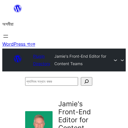
এয়া
এৰি
অসমীয়া
বিষয়বস্তুলৈ
যাওক
WordPress পাওক
Plugin
Jamie's Front-End Editor for
Directory
Content Teams
প্লাগিনৰ
সন্ধান
কৰক
Jamie's
Front-End
Editor for
Content