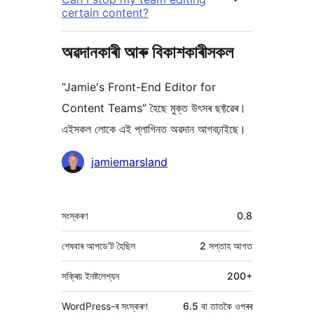
certain content?
অৱদানকাৰী আৰু বিকাশকাৰীসকল
“Jamie's Front-End Editor for
Content Teams” হৈছে মুক্ত উৎসৰ ছফ্টৱেৰ।
এইসকল লোকে এই প্লাগিনত অৱদান আগবঢ়াইছে।
অৱদানকাৰীসকল
jamiemarsland
মেটা
সংস্কৰণ
0.8
শেষবাৰ আপডে’ট হৈছিল
2 সপ্তাহ
আগত
সক্ৰিয় ইনষ্টলেশ্যন
200+
WordPress-ৰ সংস্কৰণ
6.5 বা তাতকৈ ওপৰৰ