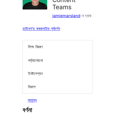
Teams
jamiemarsland
-ৰ দ্বাৰা
ডাউনল’ড কৰক
লাইভ পূৰ্বদৰ্শন
বিশদ বিৱৰণ
পৰ্য্যালোচনা
ইনষ্টলেশ্যন
বিকাশ
সাহায্য
বৰ্ণনা