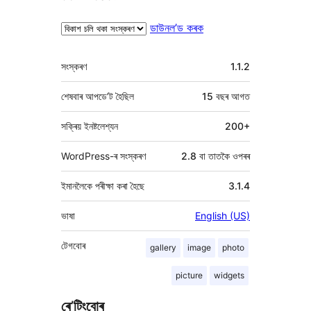
ডাউনল’ড কৰক
মেটা
সংস্কৰণ
1.1.2
শেষবাৰ আপডে’ট হৈছিল
15 বছৰ
আগত
সক্ৰিয় ইনষ্টলেশ্যন
200+
WordPress-ৰ সংস্কৰণ
2.8 বা তাতকৈ ওপৰৰ
ইমানলৈকে পৰীক্ষা কৰা হৈছে
3.1.4
ভাষা
English (US)
টেগবোৰ
gallery
image
photo
picture
widgets
ৰে’টিংবোৰ