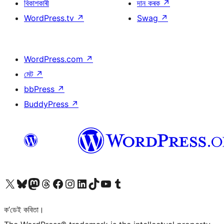
বিকাশকাৰী
দান কৰক
↗
WordPress.tv
↗
Swag
↗
WordPress.com
↗
মেট
↗
bbPress
↗
BuddyPress
↗
আমাৰ X (আগৰ Twitter) একাউণ্টলৈ যাওক
আমাৰ Bluesky একাউণ্টলৈ যাওক
আমাৰ Mastodon একাউণ্টলৈ যাওক
আমাৰ Threads একাউণ্টলৈ যাওক
আমাৰ Facebook পৃষ্ঠালৈ যাওক
আমাৰ Instagram একাউণ্টলৈ যাওক
আমাৰ LinkedIn একাউণ্টলৈ যাওক
আমাৰ TikTok একাউণ্টলৈ যাওক
আমাৰ YouTube চেনেললৈ যাওক
আমাৰ Tumblr একাউণ্টলৈ যাওক
ক’ডেই কবিতা।