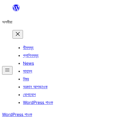
এয়া
এৰি
অসমীয়া
বিষয়বস্তুলৈ
যাওক
থীমসমূহ
প্লাগিনসমূহ
News
সাহায্য
বিষয়
অৱদান আগবঢ়াওক
যোগাযোগ
WordPress পাওক
WordPress পাওক