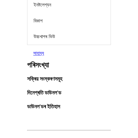
ইনষ্টলেশ্যন
বিকাশ
উচ্চখাপৰ ভিউ
সাহায্য
পৰিসংখ্যা
সক্ৰিয় সংস্কৰণসমূহ
দিনেপ্ৰতি ডাউনল’ড
ডাউনল’ডৰ ইতিহাস