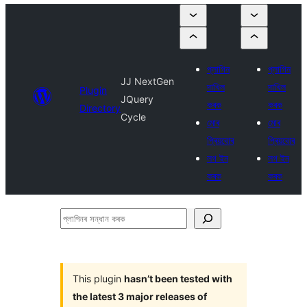
প্লাগিন
প্লাগিন
JJ NextGen
দাখিল
দাখিল
Plugin
JQuery
কৰক
কৰক
Directory
Cycle
মোৰ
মোৰ
প্ৰিয়বোৰ
প্ৰিয়বোৰ
লগ ইন
লগ ইন
কৰক
কৰক
প্লাগিনৰ
সন্ধান
কৰক
This plugin
hasn’t been tested with
the latest 3 major releases of