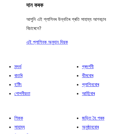
দান কৰক
আপুনি এই প্লাগিনৰ উন্নতিৰ প্ৰতি সাহায্য আগবঢ়াব
বিচাৰেনে?
এই প্লাগিনক অনুদান দিয়ক
সন্দৰ্ভ
প্ৰদৰ্শনী
বাতৰি
থীমবোৰ
হ’ষ্টিং
প্লাগিনবোৰ
গোপনীয়তা
আৰ্হিবোৰ
শিকক
জড়িত হৈ পৰক
সাহায্য
অনুষ্ঠানবোৰ