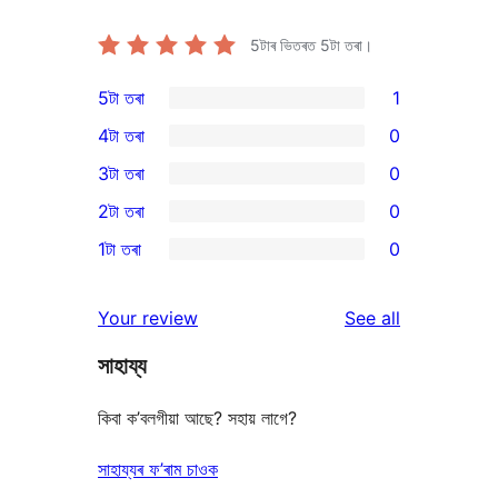
5টাৰ ভিতৰত
5
টা তৰা।
5টা তৰা
1
1
4টা তৰা
0
5-
0
3টা তৰা
0
star
4-
0
2টা তৰা
0
review
star
3-
0
1টা তৰা
0
reviews
star
2-
0
reviews
star
1-
reviews
Your review
See all
reviews
star
সাহায্য
reviews
কিবা ক’বলগীয়া আছে? সহায় লাগে?
সাহায্যৰ ফ’ৰাম চাওক