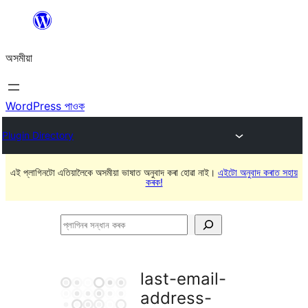
এয়া
এৰি
অসমীয়া
বিষয়বস্তুলৈ
যাওক
WordPress পাওক
Plugin Directory
এই প্লাগিনটো এতিয়ালৈকে অসমীয়া ভাষাত অনুবাদ কৰা হোৱা নাই।
এইটো অনুবাদ কৰাত সহায়
কৰক!
প্লাগিনৰ
সন্ধান
কৰক
last-email-
address-