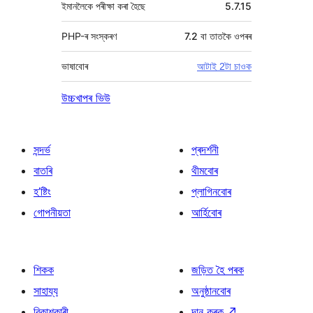
ইমানলৈকে পৰীক্ষা কৰা হৈছে
5.7.15
PHP-ৰ সংস্কৰণ
7.2 বা তাতকৈ ওপৰৰ
ভাষাবোৰ
আটাই 2টা চাওক
উচ্চখাপৰ ভিউ
সন্দৰ্ভ
প্ৰদৰ্শনী
বাতৰি
থীমবোৰ
হ’ষ্টিং
প্লাগিনবোৰ
গোপনীয়তা
আৰ্হিবোৰ
শিকক
জড়িত হৈ পৰক
সাহায্য
অনুষ্ঠানবোৰ
বিকাশকাৰী
দান কৰক
↗