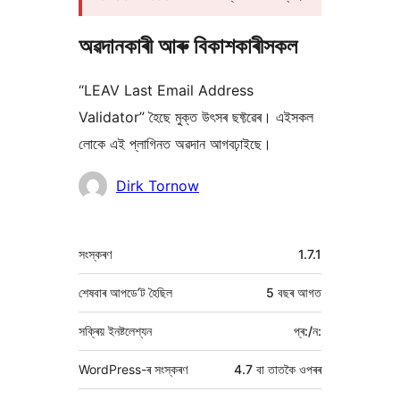
অৱদানকাৰী আৰু বিকাশকাৰীসকল
“LEAV Last Email Address
Validator” হৈছে মুক্ত উৎসৰ ছফ্টৱেৰ। এইসকল
লোকে এই প্লাগিনত অৱদান আগবঢ়াইছে।
অৱদানকাৰীসকল
Dirk Tornow
মেটা
সংস্কৰণ
1.7.1
শেষবাৰ আপডে’ট হৈছিল
5 বছৰ
আগত
সক্ৰিয় ইনষ্টলেশ্যন
প্ৰ:/ন:
WordPress-ৰ সংস্কৰণ
4.7 বা তাতকৈ ওপৰৰ