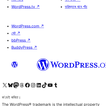
WordPress.tv
↗
ভৱিষ্যতৰ বাবে পাঁচ
WordPress.com
↗
মেট
↗
bbPress
↗
BuddyPress
↗
আমাৰ X (আগৰ Twitter) একাউণ্টলৈ যাওক
আমাৰ Bluesky একাউণ্টলৈ যাওক
আমাৰ Mastodon একাউণ্টলৈ যাওক
আমাৰ Threads একাউণ্টলৈ যাওক
আমাৰ Facebook পৃষ্ঠালৈ যাওক
আমাৰ Instagram একাউণ্টলৈ যাওক
আমাৰ LinkedIn একাউণ্টলৈ যাওক
আমাৰ TikTok একাউণ্টলৈ যাওক
আমাৰ YouTube চেনেললৈ যাওক
আমাৰ Tumblr একাউণ্টলৈ যাওক
ক’ডেই কবিতা।
The WordPress® trademark is the intellectual property