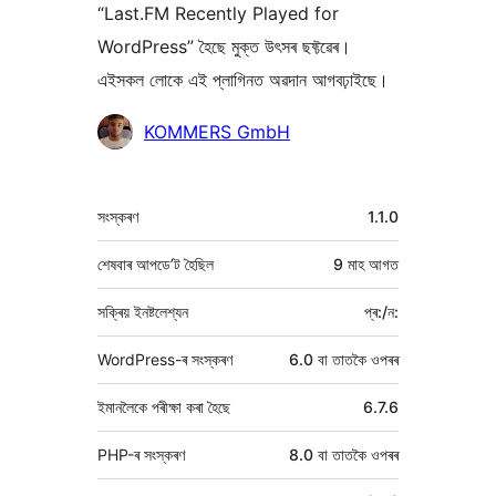
“Last.FM Recently Played for
WordPress” হৈছে মুক্ত উৎসৰ ছফ্টৱেৰ।
এইসকল লোকে এই প্লাগিনত অৱদান আগবঢ়াইছে।
অৱদানকাৰীসকল
KOMMERS GmbH
মেটা
সংস্কৰণ
1.1.0
শেষবাৰ আপডে’ট হৈছিল
9 মাহ
আগত
সক্ৰিয় ইনষ্টলেশ্যন
প্ৰ:/ন:
WordPress-ৰ সংস্কৰণ
6.0 বা তাতকৈ ওপৰৰ
ইমানলৈকে পৰীক্ষা কৰা হৈছে
6.7.6
PHP-ৰ সংস্কৰণ
8.0 বা তাতকৈ ওপৰৰ