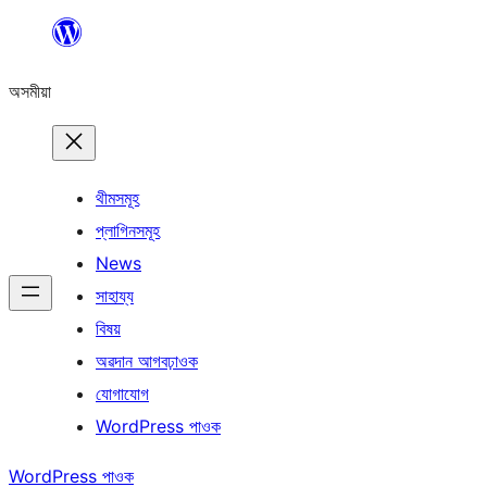
এয়া
এৰি
অসমীয়া
বিষয়বস্তুলৈ
যাওক
থীমসমূহ
প্লাগিনসমূহ
News
সাহায্য
বিষয়
অৱদান আগবঢ়াওক
যোগাযোগ
WordPress পাওক
WordPress পাওক