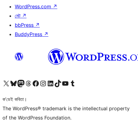
WordPress.com
↗
মেট
↗
bbPress
↗
BuddyPress
↗
আমাৰ X (আগৰ Twitter) একাউণ্টলৈ যাওক
আমাৰ Bluesky একাউণ্টলৈ যাওক
আমাৰ Mastodon একাউণ্টলৈ যাওক
আমাৰ Threads একাউণ্টলৈ যাওক
আমাৰ Facebook পৃষ্ঠালৈ যাওক
আমাৰ Instagram একাউণ্টলৈ যাওক
আমাৰ LinkedIn একাউণ্টলৈ যাওক
আমাৰ TikTok একাউণ্টলৈ যাওক
আমাৰ YouTube চেনেললৈ যাওক
আমাৰ Tumblr একাউণ্টলৈ যাওক
ক’ডেই কবিতা।
The WordPress® trademark is the intellectual property
of the WordPress Foundation.