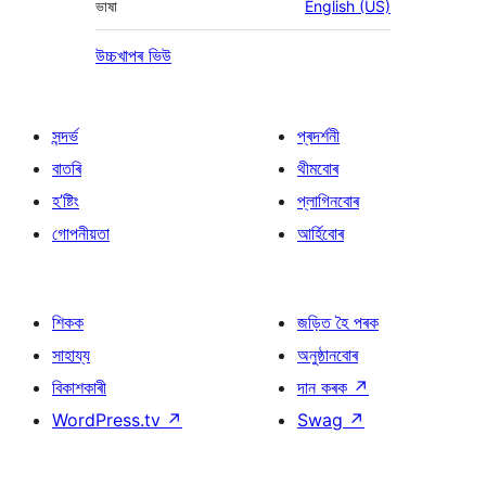
ভাষা
English (US)
উচ্চখাপৰ ভিউ
সন্দৰ্ভ
প্ৰদৰ্শনী
বাতৰি
থীমবোৰ
হ’ষ্টিং
প্লাগিনবোৰ
গোপনীয়তা
আৰ্হিবোৰ
শিকক
জড়িত হৈ পৰক
সাহায্য
অনুষ্ঠানবোৰ
বিকাশকাৰী
দান কৰক
↗
WordPress.tv
↗
Swag
↗