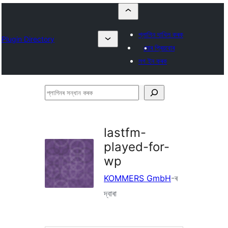
প্লাগিন দাখিল কৰক
Plugin Directory
মোৰ প্ৰিয়বোৰ
লগ ইন কৰক
প্লাগিনৰ
সন্ধান
কৰক
lastfm-
played-for-
wp
KOMMERS GmbH
-ৰ
দ্বাৰা