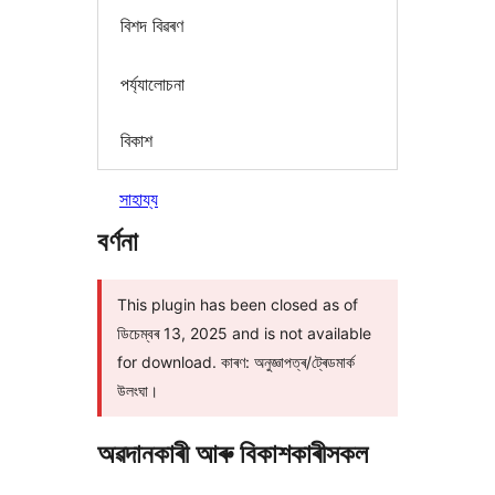
বিশদ বিৱৰণ
পৰ্য্যালোচনা
বিকাশ
সাহায্য
বৰ্ণনা
This plugin has been closed as of
ডিচেম্বৰ 13, 2025 and is not available
for download. কাৰণ: অনুজ্ঞাপত্ৰ/ট্ৰেডমাৰ্ক
উলংঘা।
অৱদানকাৰী আৰু বিকাশকাৰীসকল