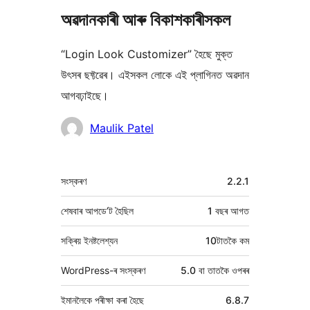
অৱদানকাৰী আৰু বিকাশকাৰীসকল
“Login Look Customizer” হৈছে মুক্ত
উৎসৰ ছফ্টৱেৰ। এইসকল লোকে এই প্লাগিনত অৱদান
আগবঢ়াইছে।
অৱদানকাৰীসকল
Maulik Patel
মেটা
সংস্কৰণ
2.2.1
শেষবাৰ আপডে’ট হৈছিল
1 বছৰ
আগত
সক্ৰিয় ইনষ্টলেশ্যন
10টাতকৈ কম
WordPress-ৰ সংস্কৰণ
5.0 বা তাতকৈ ওপৰৰ
ইমানলৈকে পৰীক্ষা কৰা হৈছে
6.8.7