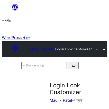
এয়া
এৰি
অসমীয়া
বিষয়বস্তুলৈ
যাওক
WordPress পাওক
Plugin Directory
Login Look Customizer
প্লাগিনৰ
সন্ধান
কৰক
Login Look
Customizer
Maulik Patel
-ৰ দ্বাৰা