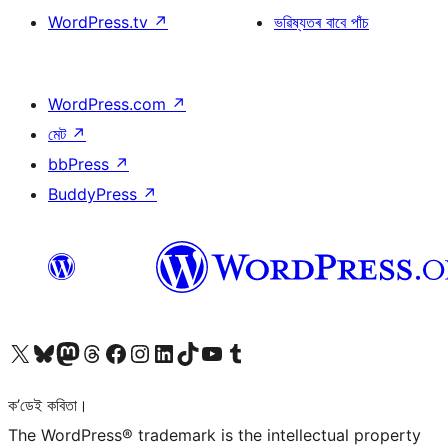
WordPress.tv
↗
ভৱিষ্যতৰ বাবে পাঁচ
WordPress.com
↗
মেট
↗
bbPress
↗
BuddyPress
↗
আমাৰ X (আগৰ Twitter) একাউণ্টলৈ যাওক
আমাৰ Bluesky একাউণ্টলৈ যাওক
আমাৰ Mastodon একাউণ্টলৈ যাওক
আমাৰ Threads একাউণ্টলৈ যাওক
আমাৰ Facebook পৃষ্ঠালৈ যাওক
আমাৰ Instagram একাউণ্টলৈ যাওক
আমাৰ LinkedIn একাউণ্টলৈ যাওক
আমাৰ TikTok একাউণ্টলৈ যাওক
আমাৰ YouTube চেনেললৈ যাওক
আমাৰ Tumblr একাউণ্টলৈ যাওক
ক’ডেই কবিতা।
The WordPress® trademark is the intellectual property