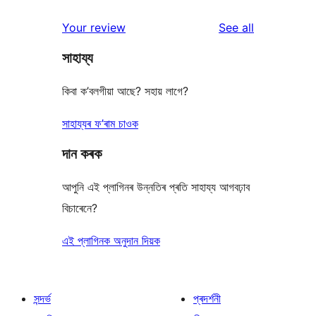
reviews
star
1-
reviews
Your review
See all
reviews
star
সাহায্য
reviews
কিবা ক’বলগীয়া আছে? সহায় লাগে?
সাহায্যৰ ফ’ৰাম চাওক
দান কৰক
আপুনি এই প্লাগিনৰ উন্নতিৰ প্ৰতি সাহায্য আগবঢ়াব
বিচাৰেনে?
এই প্লাগিনক অনুদান দিয়ক
সন্দৰ্ভ
প্ৰদৰ্শনী