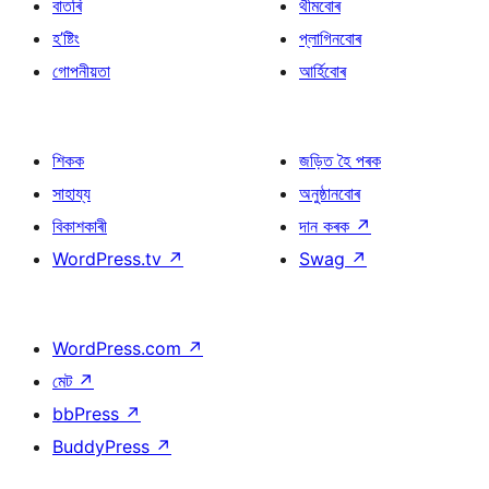
বাতৰি
থীমবোৰ
হ’ষ্টিং
প্লাগিনবোৰ
গোপনীয়তা
আৰ্হিবোৰ
শিকক
জড়িত হৈ পৰক
সাহায্য
অনুষ্ঠানবোৰ
বিকাশকাৰী
দান কৰক
↗
WordPress.tv
↗
Swag
↗
WordPress.com
↗
মেট
↗
bbPress
↗
BuddyPress
↗