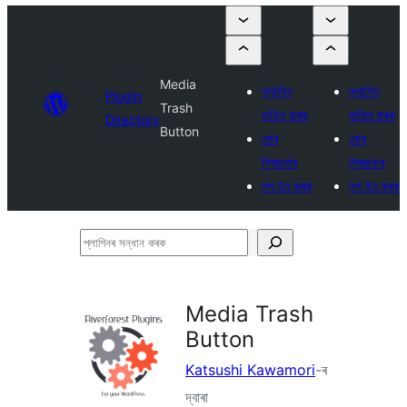
Media
প্লাগিন
প্লাগিন
Plugin
Trash
দাখিল কৰক
দাখিল কৰক
Directory
Button
মোৰ
মোৰ
প্ৰিয়বোৰ
প্ৰিয়বোৰ
লগ ইন কৰক
লগ ইন কৰক
প্লাগিনৰ
সন্ধান
কৰক
Media Trash
Button
Katsushi Kawamori
-ৰ
দ্বাৰা