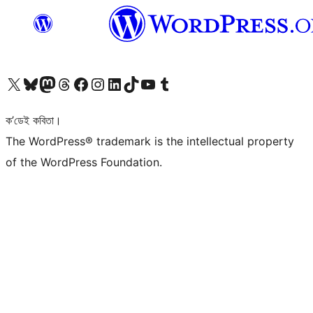
আমাৰ X (আগৰ Twitter) একাউণ্টলৈ যাওক
আমাৰ Bluesky একাউণ্টলৈ যাওক
আমাৰ Mastodon একাউণ্টলৈ যাওক
আমাৰ Threads একাউণ্টলৈ যাওক
আমাৰ Facebook পৃষ্ঠালৈ যাওক
আমাৰ Instagram একাউণ্টলৈ যাওক
আমাৰ LinkedIn একাউণ্টলৈ যাওক
আমাৰ TikTok একাউণ্টলৈ যাওক
আমাৰ YouTube চেনেললৈ যাওক
আমাৰ Tumblr একাউণ্টলৈ যাওক
ক’ডেই কবিতা।
The WordPress® trademark is the intellectual property
of the WordPress Foundation.