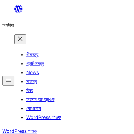
এয়া
এৰি
অসমীয়া
বিষয়বস্তুলৈ
যাওক
থীমসমূহ
প্লাগিনসমূহ
News
সাহায্য
বিষয়
অৱদান আগবঢ়াওক
যোগাযোগ
WordPress পাওক
WordPress পাওক