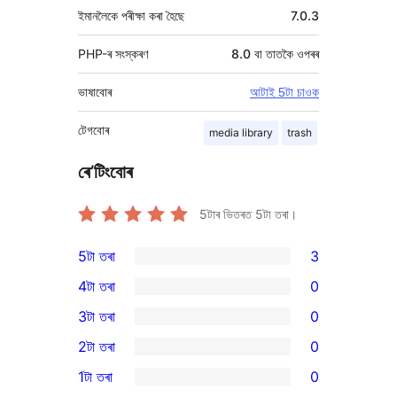
ইমানলৈকে পৰীক্ষা কৰা হৈছে
7.0.3
PHP-ৰ সংস্কৰণ
8.0 বা তাতকৈ ওপৰৰ
ভাষাবোৰ
আটাই 5টা চাওক
টেগবোৰ
media library
trash
ৰে’টিংবোৰ
5টাৰ ভিতৰত
5
টা তৰা।
5টা তৰা
3
3
4টা তৰা
0
5-
0
3টা তৰা
0
star
4-
0
2টা তৰা
0
reviews
star
3-
0
1টা তৰা
0
reviews
star
2-
0