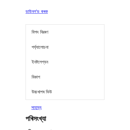
ডাউনল’ড কৰক
বিশদ বিৱৰণ
পৰ্য্যালোচনা
ইনষ্টলেশ্যন
বিকাশ
উচ্চখাপৰ ভিউ
সাহায্য
পৰিসংখ্যা