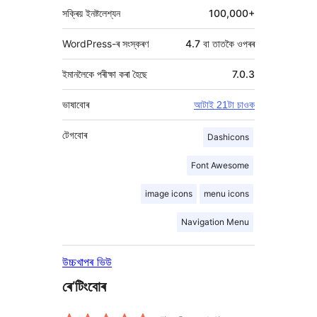
সক্ৰিয় ইনষ্টলেশ্যন
100,000+
WordPress-ৰ সংস্কৰণ
4.7 বা তাতকৈ ওপৰৰ
ইমানলৈকে পৰীক্ষা কৰা হৈছে
7.0.3
ভাষাবোৰ
আটাই 21টা চাওক
টেগবোৰ
Dashicons
Font Awesome
image icons
menu icons
Navigation Menu
উচ্চখাপৰ ভিউ
ৰে’টিংবোৰ