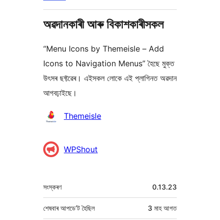
অৱদানকাৰী আৰু বিকাশকাৰীসকল
“Menu Icons by Themeisle – Add
Icons to Navigation Menus” হৈছে মুক্ত
উৎসৰ ছফ্টৱেৰ। এইসকল লোকে এই প্লাগিনত অৱদান
আগবঢ়াইছে।
অৱদানকাৰীসকল
Themeisle
WPShout
মেটা
সংস্কৰণ
0.13.23
শেষবাৰ আপডে’ট হৈছিল
3 মাহ
আগত