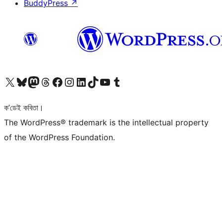
BuddyPress
↗
আমাৰ X (আগৰ Twitter) একাউণ্টলৈ যাওক
আমাৰ Bluesky একাউণ্টলৈ যাওক
আমাৰ Mastodon একাউণ্টলৈ যাওক
আমাৰ Threads একাউণ্টলৈ যাওক
আমাৰ Facebook পৃষ্ঠালৈ যাওক
আমাৰ Instagram একাউণ্টলৈ যাওক
আমাৰ LinkedIn একাউণ্টলৈ যাওক
আমাৰ TikTok একাউণ্টলৈ যাওক
আমাৰ YouTube চেনেললৈ যাওক
আমাৰ Tumblr একাউণ্টলৈ যাওক
ক’ডেই কবিতা।
The WordPress® trademark is the intellectual property
of the WordPress Foundation.