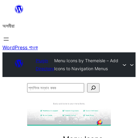
এয়া
এৰি
অসমীয়া
বিষয়বস্তুলৈ
যাওক
WordPress পাওক
Plugin
Menu Icons by Themeisle – Add
Directory
Icons to Navigation Menus
প্লাগিনৰ
সন্ধান
কৰক