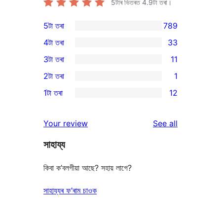
5টাৰ ভিতৰত
4.9
টা তৰা।
5টা তৰা
789
789
4টা তৰা
33
5-
33
3টা তৰা
11
star
4-
11
2টা তৰা
1
reviews
star
3-
1
1টা তৰা
12
reviews
star
2-
12
reviews
star
1-
reviews
Your review
See all
review
star
সাহায্য
reviews
কিবা ক’বলগীয়া আছে? সহায় লাগে?
সাহায্যৰ ফ’ৰাম চাওক