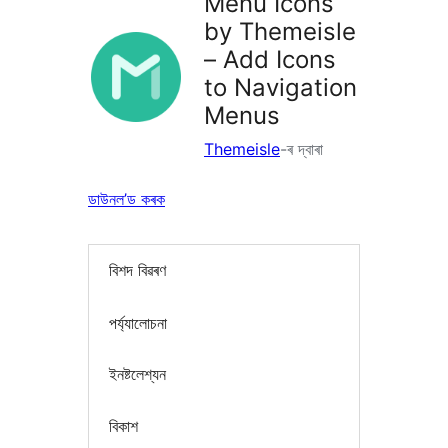
Menu Icons
by Themeisle
– Add Icons
to Navigation
Menus
Themeisle
-ৰ দ্বাৰা
ডাউনল’ড কৰক
বিশদ বিৱৰণ
পৰ্য্যালোচনা
ইনষ্টলেশ্যন
বিকাশ