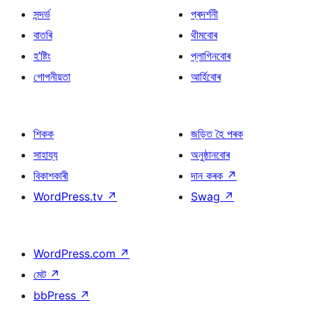
সন্দৰ্ভ
প্ৰদৰ্শনী
বাতৰি
থীমবোৰ
হ’ষ্টিং
প্লাগিনবোৰ
গোপনীয়তা
আৰ্হিবোৰ
শিকক
জড়িত হৈ পৰক
সাহায্য
অনুষ্ঠানবোৰ
বিকাশকাৰী
দান কৰক
↗
WordPress.tv
↗
Swag
↗
WordPress.com
↗
মেট
↗
bbPress
↗