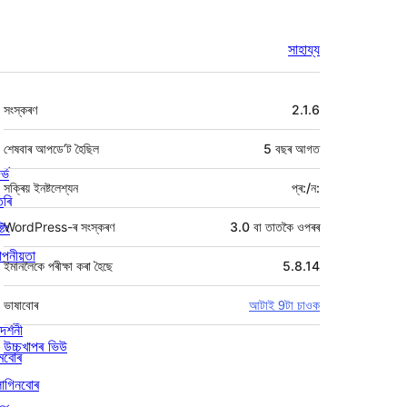
সাহায্য
মেটা
সংস্কৰণ
2.1.6
শেষবাৰ আপডে’ট হৈছিল
5 বছৰ
আগত
ৰ্ভ
সক্ৰিয় ইনষ্টলেশ্যন
প্ৰ:/ন:
তৰি
্টিং
WordPress-ৰ সংস্কৰণ
3.0 বা তাতকৈ ওপৰৰ
পনীয়তা
ইমানলৈকে পৰীক্ষা কৰা হৈছে
5.8.14
ভাষাবোৰ
আটাই 9টা চাওক
দৰ্শনী
উচ্চখাপৰ ভিউ
মবোৰ
লাগিনবোৰ