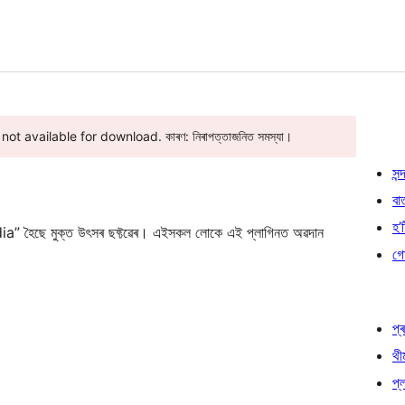
ot available for download. কাৰণ: নিৰাপত্তাজনিত সমস্যা।
সন্দ
বা
হ’ষ
ৈছে মুক্ত উৎসৰ ছফ্টৱেৰ। এইসকল লোকে এই প্লাগিনত অৱদান
গো
প্ৰ
থী
প্