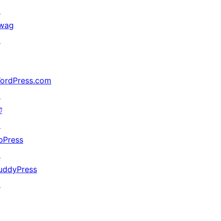
↗
wag
↗
ordPress.com
↗
ট
↗
bPress
↗
uddyPress
↗