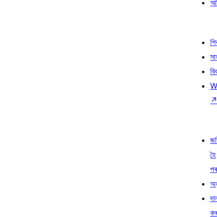
আৰ
শ
সা
বি
W
জ
হৈ
প
অন
দা
ক