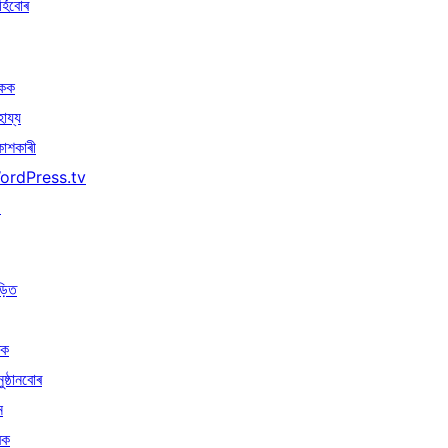
্হিবোৰ
িকক
হায্য
কাশকাৰী
ordPress.tv
↗
ড়িত
ৰক
ুষ্ঠানবোৰ
ন
ৰক