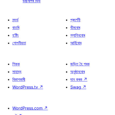
উচ্চখাপৰ ভিউ
সন্দৰ্ভ
প্ৰদৰ্শনী
বাতৰি
থীমবোৰ
হ’ষ্টিং
প্লাগিনবোৰ
গোপনীয়তা
আৰ্হিবোৰ
শিকক
জড়িত হৈ পৰক
সাহায্য
অনুষ্ঠানবোৰ
বিকাশকাৰী
দান কৰক
↗
WordPress.tv
↗
Swag
↗
WordPress.com
↗