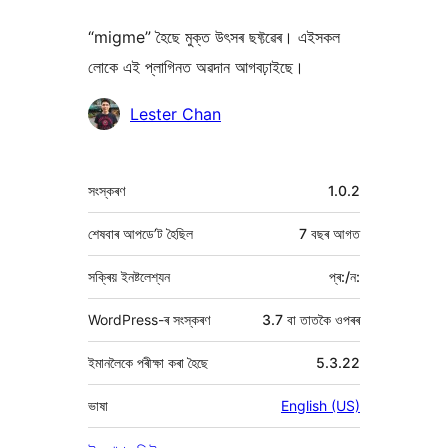
“migme” হৈছে মুক্ত উৎসৰ ছফ্টৱেৰ। এইসকল
লোকে এই প্লাগিনত অৱদান আগবঢ়াইছে।
অৱদানকাৰীসকল
Lester Chan
মেটা
সংস্কৰণ
1.0.2
শেষবাৰ আপডে’ট হৈছিল
7 বছৰ
আগত
সক্ৰিয় ইনষ্টলেশ্যন
প্ৰ:/ন:
WordPress-ৰ সংস্কৰণ
3.7 বা তাতকৈ ওপৰৰ
ইমানলৈকে পৰীক্ষা কৰা হৈছে
5.3.22
ভাষা
English (US)