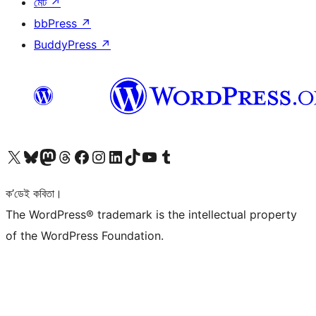
মেট
↗
bbPress
↗
BuddyPress
↗
আমাৰ X (আগৰ Twitter) একাউণ্টলৈ যাওক
আমাৰ Bluesky একাউণ্টলৈ যাওক
আমাৰ Mastodon একাউণ্টলৈ যাওক
আমাৰ Threads একাউণ্টলৈ যাওক
আমাৰ Facebook পৃষ্ঠালৈ যাওক
আমাৰ Instagram একাউণ্টলৈ যাওক
আমাৰ LinkedIn একাউণ্টলৈ যাওক
আমাৰ TikTok একাউণ্টলৈ যাওক
আমাৰ YouTube চেনেললৈ যাওক
আমাৰ Tumblr একাউণ্টলৈ যাওক
ক’ডেই কবিতা।
The WordPress® trademark is the intellectual property
of the WordPress Foundation.