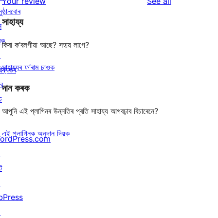
reviews
Your review
See all
reviews
star
ুষ্ঠানবোৰ
সাহায্য
reviews
ন
ৰক
কিবা ক’বলগীয়া আছে? সহায় লাগে?
↗
সাহায্যৰ ফ’ৰাম চাওক
িষ্যতৰ
বে
দান কৰক
চ
আপুনি এই প্লাগিনৰ উন্নতিৰ প্ৰতি সাহায্য আগবঢ়াব বিচাৰেনে?
এই প্লাগিনক অনুদান দিয়ক
ordPress.com
↗
ট
↗
bPress
↗