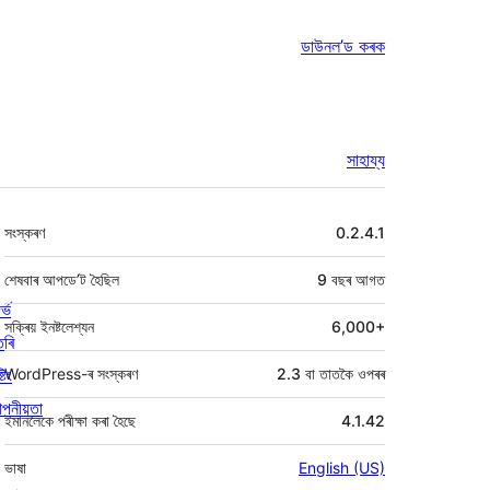
ডাউনল’ড কৰক
সাহায্য
মেটা
সংস্কৰণ
0.2.4.1
শেষবাৰ আপডে’ট হৈছিল
9 বছৰ
আগত
ৰ্ভ
সক্ৰিয় ইনষ্টলেশ্যন
6,000+
তৰি
্টিং
WordPress-ৰ সংস্কৰণ
2.3 বা তাতকৈ ওপৰৰ
পনীয়তা
ইমানলৈকে পৰীক্ষা কৰা হৈছে
4.1.42
ভাষা
English (US)