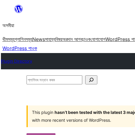
এয়া
এৰি
অসমীয়া
বিষয়বস্তুলৈ
যাওক
থীমসমূহ
প্লাগিনসমূহ
News
সাহায্য
বিষয়
অৱদান আগবঢ়াওক
যোগাযোগ
WordPress প
WordPress পাওক
Plugin Directory
প্লাগিনৰ
সন্ধান
কৰক
This plugin
hasn’t been tested with the latest 3 ma
with more recent versions of WordPress.