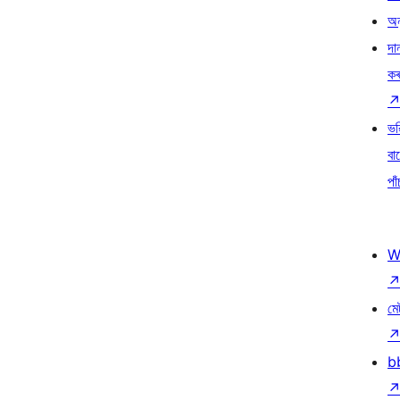
অন
দা
ক
ভৱ
বা
পাঁ
W
মে
b