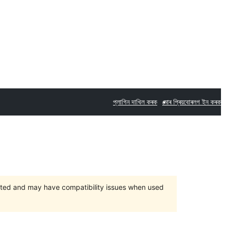
প্লাগিন দাখিল কৰক
মোৰ প্ৰিয়বোৰ
লগ ইন কৰক
orted and may have compatibility issues when used