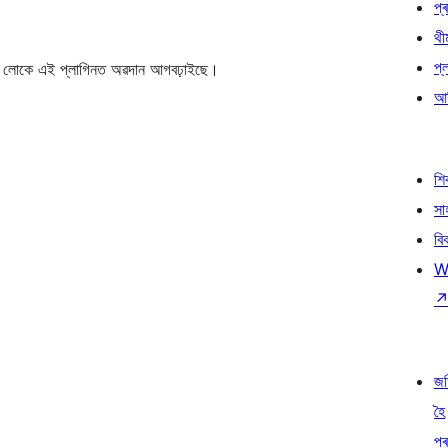
প্ৰ
থী
প্
লোকে এই প্লাগিনত অৱদান আগবঢ়াইছে।
আৰ
শ
সা
বি
W
জ
হৈ
প