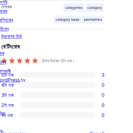
দৰ্শনী
টেগবোৰ
categories
category
মবোৰ
লাগিনবোৰ
category base
permalinks
্হিবোৰ
উচ্চখাপৰ ভিউ
ৰে’টিংবোৰ
িকক
5টাৰ ভিতৰত
5
টা তৰা।
হায্য
কাশকাৰী
5টা তৰা
3
3
ordPress.tv
4টা তৰা
0
5-
↗
0
3টা তৰা
0
star
4-
0
2টা তৰা
0
reviews
star
3-
0
ড়িত
1টা তৰা
0
reviews
star
2-
0
reviews
star
1-
ৰক