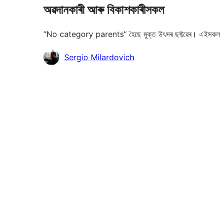
অৱদানকাৰী আৰু বিকাশকাৰীসকল
“No category parents” হৈছে মুক্ত উৎসৰ ছফ্টৱেৰ। এইসকল 
অৱদানকাৰীসকল
Sergio Milardovich