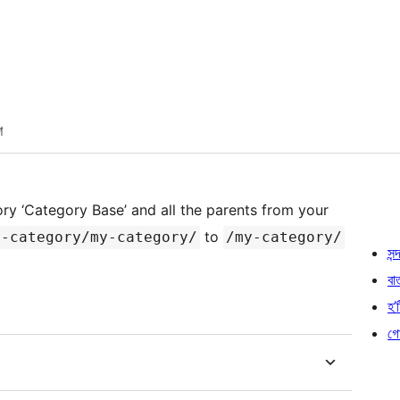
শ
ry ‘Category Base’ and all the parents from your
to
t-category/my-category/
/my-category/
সন্দ
বা
হ’ষ
গো