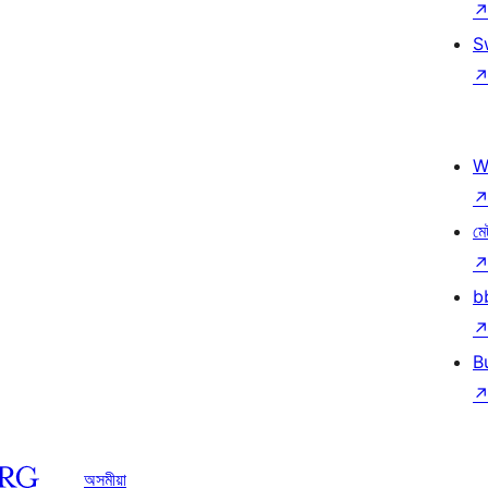
S
W
মে
b
B
অসমীয়া