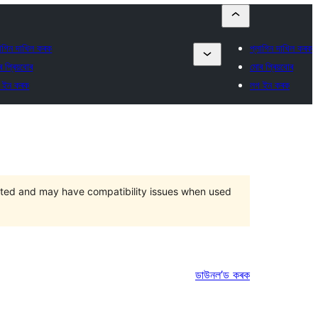
লাগিন দাখিল কৰক
প্লাগিন দাখিল কৰক
 প্ৰিয়বোৰ
মোৰ প্ৰিয়বোৰ
 ইন কৰক
লগ ইন কৰক
orted and may have compatibility issues when used
ডাউনল’ড কৰক