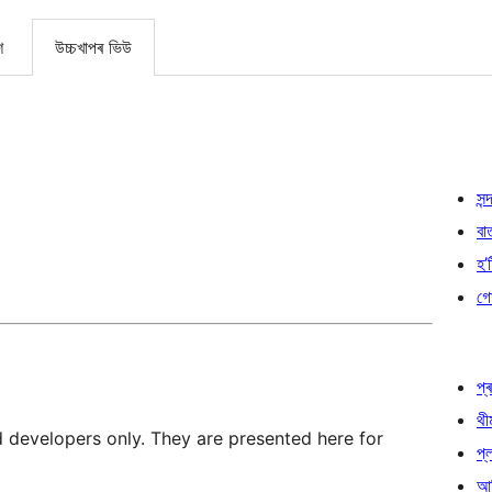
শ
উচ্চখাপৰ ভিউ
সন্দ
বা
হ’ষ
গো
প্ৰ
থী
d developers only. They are presented here for
প্
আৰ