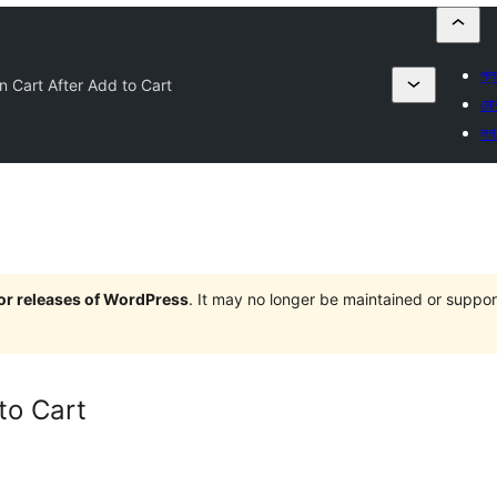
প্
 Cart After Add to Cart
মোৰ
লগ
jor releases of WordPress
. It may no longer be maintained or supp
to Cart