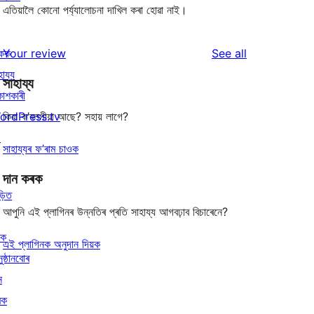
এতিয়ালৈ কোনো পৰ্য্যালোচনা দাখিল কৰা হোৱা নাই।
reviews
িকক
Your review
See all
হায্য
সাহায্য
কাশকাৰী
ordPress.tv
কিবা ক’বলগীয়া আছে? সহায় লাগে?
↗
সাহায্যৰ ফ’ৰাম চাওক
দান কৰক
ড়িত
আপুনি এই প্লাগিনৰ উন্নতিৰ প্ৰতি সাহায্য আগবঢ়াব বিচাৰেনে?
ৰক
এই প্লাগিনক অনুদান দিয়ক
ুষ্ঠানবোৰ
ন
ৰক