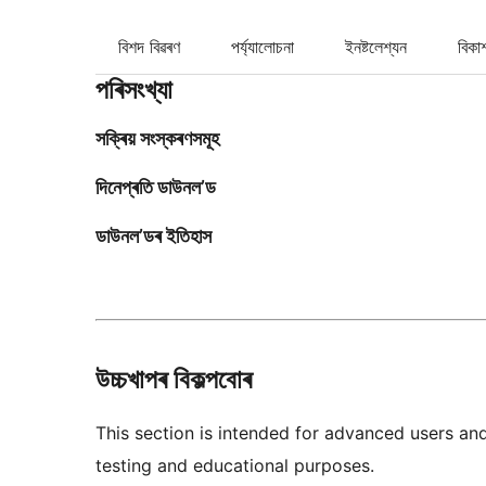
বিশদ বিৱৰণ
পৰ্য্যালোচনা
ইনষ্টলেশ্যন
বিকা
পৰিসংখ্যা
সক্ৰিয় সংস্কৰণসমূহ
দিনেপ্ৰতি ডাউনল’ড
ডাউনল’ডৰ ইতিহাস
উচ্চখাপৰ বিকল্পবোৰ
This section is intended for advanced users an
testing and educational purposes.