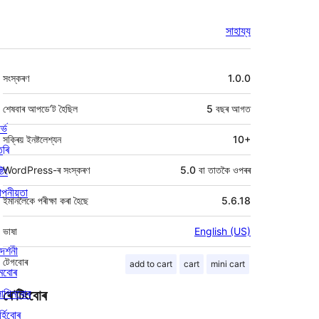
সাহায্য
মেটা
সংস্কৰণ
1.0.0
শেষবাৰ আপডে’ট হৈছিল
5 বছৰ
আগত
ৰ্ভ
সক্ৰিয় ইনষ্টলেশ্যন
10+
তৰি
্টিং
WordPress-ৰ সংস্কৰণ
5.0 বা তাতকৈ ওপৰৰ
পনীয়তা
ইমানলৈকে পৰীক্ষা কৰা হৈছে
5.6.18
ভাষা
English (US)
দৰ্শনী
টেগবোৰ
add to cart
cart
mini cart
মবোৰ
লাগিনবোৰ
ৰে’টিংবোৰ
্হিবোৰ