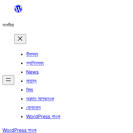
এয়া
এৰি
অসমীয়া
বিষয়বস্তুলৈ
যাওক
থীমসমূহ
প্লাগিনসমূহ
News
সাহায্য
বিষয়
অৱদান আগবঢ়াওক
যোগাযোগ
WordPress পাওক
WordPress পাওক