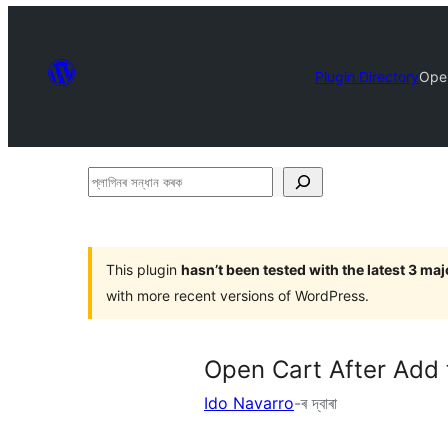
Plugin Directory
Open
প্লাগিনৰ
সন্ধান
কৰক
This plugin
hasn’t been tested with the latest 3 ma
with more recent versions of WordPress.
Open Cart After Add 
Ido Navarro
-ৰ দ্বাৰা