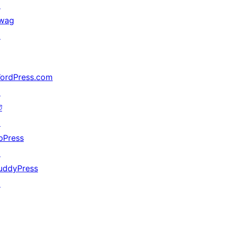
↗
wag
↗
ordPress.com
↗
ট
↗
bPress
↗
uddyPress
↗