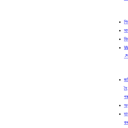
শ
সা
বি
W
জ
হৈ
প
অন
দা
ক