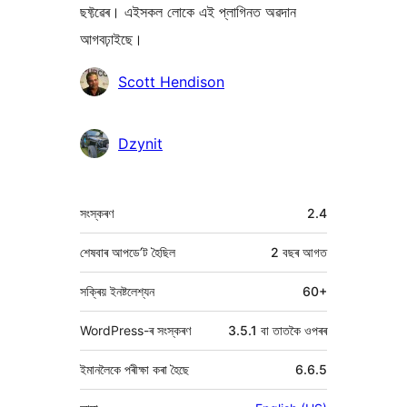
ছফ্টৱেৰ। এইসকল লোকে এই প্লাগিনত অৱদান
আগবঢ়াইছে।
অৱদানকাৰীসকল
Scott Hendison
Dzynit
মেটা
সংস্কৰণ
2.4
শেষবাৰ আপডে’ট হৈছিল
2 বছৰ
আগত
সক্ৰিয় ইনষ্টলেশ্যন
60+
WordPress-ৰ সংস্কৰণ
3.5.1 বা তাতকৈ ওপৰৰ
ইমানলৈকে পৰীক্ষা কৰা হৈছে
6.6.5