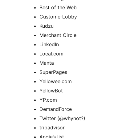
Best of the Web
CustomerLobby
Kudzu
Merchant Circle
LinkedIn
Local.com
Manta
SuperPages
Yellowee.com
YellowBot
YP.com
DemandForce
Twitter (@whynot?)
tripadvisor
Angie’s list