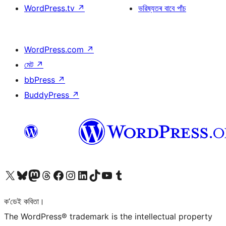
WordPress.tv
↗
ভৱিষ্যতৰ বাবে পাঁচ
WordPress.com
↗
মেট
↗
bbPress
↗
BuddyPress
↗
আমাৰ X (আগৰ Twitter) একাউণ্টলৈ যাওক
আমাৰ Bluesky একাউণ্টলৈ যাওক
আমাৰ Mastodon একাউণ্টলৈ যাওক
আমাৰ Threads একাউণ্টলৈ যাওক
আমাৰ Facebook পৃষ্ঠালৈ যাওক
আমাৰ Instagram একাউণ্টলৈ যাওক
আমাৰ LinkedIn একাউণ্টলৈ যাওক
আমাৰ TikTok একাউণ্টলৈ যাওক
আমাৰ YouTube চেনেললৈ যাওক
আমাৰ Tumblr একাউণ্টলৈ যাওক
ক’ডেই কবিতা।
The WordPress® trademark is the intellectual property