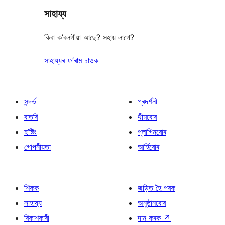
সাহায্য
reviews
কিবা ক’বলগীয়া আছে? সহায় লাগে?
সাহায্যৰ ফ’ৰাম চাওক
সন্দৰ্ভ
প্ৰদৰ্শনী
বাতৰি
থীমবোৰ
হ’ষ্টিং
প্লাগিনবোৰ
গোপনীয়তা
আৰ্হিবোৰ
শিকক
জড়িত হৈ পৰক
সাহায্য
অনুষ্ঠানবোৰ
বিকাশকাৰী
দান কৰক
↗