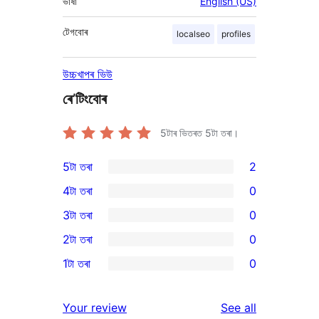
ভাষা
English (US)
টেগবোৰ
localseo
profiles
উচ্চখাপৰ ভিউ
ৰে’টিংবোৰ
5টাৰ ভিতৰত
5
টা তৰা।
5টা তৰা
2
2
4টা তৰা
0
5-
0
3টা তৰা
0
star
4-
0
2টা তৰা
0
reviews
star
3-
0
1টা তৰা
0
reviews
star
2-
0
reviews
star
1-
reviews
Your review
See all
reviews
star