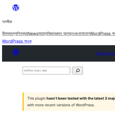
এয়া
এৰি
অসমীয়া
বিষয়বস্তুলৈ
যাওক
থীমসমূহ
প্লাগিনসমূহ
News
সাহায্য
বিষয়
অৱদান আগবঢ়াওক
যোগাযোগ
WordPress প
WordPress পাওক
Plugin Dire
প্লাগিনৰ
সন্ধান
কৰক
This plugin
hasn’t been tested with the latest 3 ma
with more recent versions of WordPress.