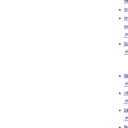
প
অন
দা
ক
S
W
মে
b
B