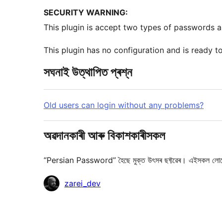
SECURITY WARNING:
This plugin is accept two types of passwords and
This plugin has no configuration and is ready to 
সঘনাই উত্থাপিত প্ৰশ্ন
Old users can login without any problems?
অৱদানকাৰী আৰু বিকাশকাৰীসকল
“Persian Password” হৈছে মুক্ত উৎসৰ ছফ্টৱেৰ। এইসকল লোক
অৱদানকাৰীসকল
zarei_dev