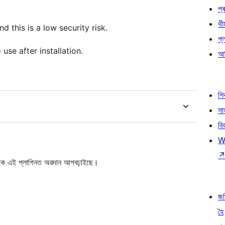
প্ৰ
থী
 this is a low security risk.
প্
use after installation.
আৰ
শ
সা
বি
W
ে এই প্লাগিনত অৱদান আগবঢ়াইছে।
জ
হৈ