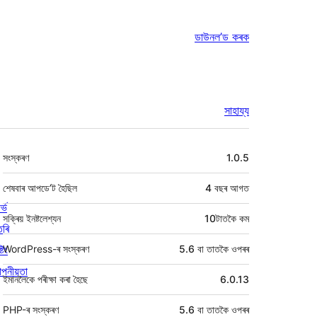
ডাউনল’ড কৰক
সাহায্য
মেটা
সংস্কৰণ
1.0.5
শেষবাৰ আপডে’ট হৈছিল
4 বছৰ
আগত
ৰ্ভ
সক্ৰিয় ইনষ্টলেশ্যন
10টাতকৈ কম
তৰি
্টিং
WordPress-ৰ সংস্কৰণ
5.6 বা তাতকৈ ওপৰৰ
পনীয়তা
ইমানলৈকে পৰীক্ষা কৰা হৈছে
6.0.13
PHP-ৰ সংস্কৰণ
5.6 বা তাতকৈ ওপৰৰ