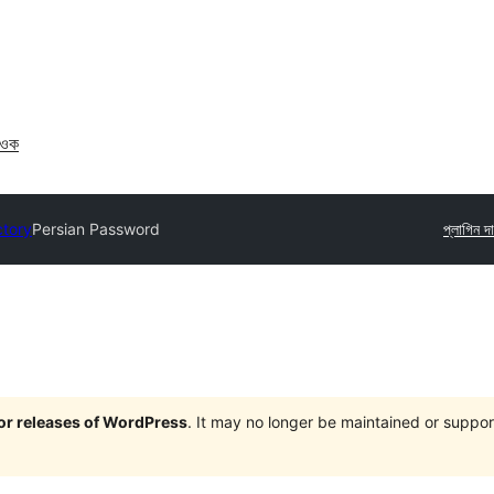
াওক
ctory
Persian Password
প্লাগিন 
jor releases of WordPress
. It may no longer be maintained or supp