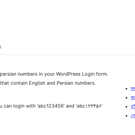
শ
persian numbers in your WordPress Login form.
 that contain English and Persian numbers.
সন্দ
বা
u can login with ‘abc123456’ and ‘abc۱۲۳۴۵۶’
হ’ষ
গো