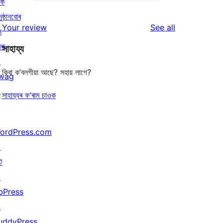
2-
ৰক
0
reviews
star
ুষ্ঠানবোৰ
1-
reviews
Your review
See all
reviews
ন
star
ৰক
সাহায্য
reviews
↗
কিবা ক’বলগীয়া আছে? সহায় লাগে?
wag
↗
সাহায্যৰ ফ’ৰাম চাওক
ordPress.com
↗
ট
↗
bPress
↗
uddyPress