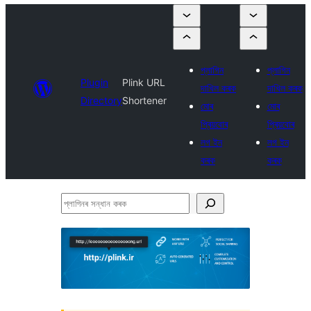
প্লাগিন
প্লাগিন
Plugin
Plink URL
দাখিল কৰক
দাখিল কৰক
Directory
Shortener
মোৰ
মোৰ
প্ৰিয়বোৰ
প্ৰিয়বোৰ
লগ ইন
লগ ইন
কৰক
কৰক
প্লাগিনৰ
সন্ধান
কৰক