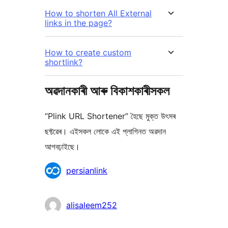
How to shorten All External
links in the page?
How to create custom
shortlink?
অৱদানকাৰী আৰু বিকাশকাৰীসকল
“Plink URL Shortener” হৈছে মুক্ত উৎসৰ
ছফ্টৱেৰ। এইসকল লোকে এই প্লাগিনত অৱদান
আগবঢ়াইছে।
অৱদানকাৰীসকল
persianlink
alisaleem252