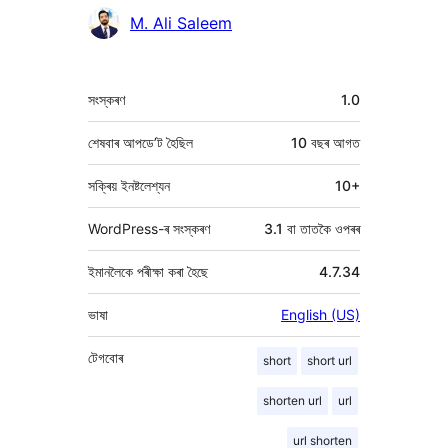
M. Ali Saleem
মেটা
সংস্কৰণ
1.0
শেষবাৰ আপডে’ট হৈছিল
10 বছৰ
আগত
সক্ৰিয় ইনষ্টলেশ্যন
10+
WordPress-ৰ সংস্কৰণ
3.1 বা তাতকৈ ওপৰৰ
ইমানলৈকে পৰীক্ষা কৰা হৈছে
4.7.34
ভাষা
English (US)
টেগবোৰ
short
short url
shorten url
url
url shorten