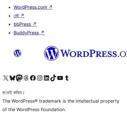
WordPress.com
↗
মেট
↗
bbPress
↗
BuddyPress
↗
আমাৰ X (আগৰ Twitter) একাউণ্টলৈ যাওক
আমাৰ Bluesky একাউণ্টলৈ যাওক
আমাৰ Mastodon একাউণ্টলৈ যাওক
আমাৰ Threads একাউণ্টলৈ যাওক
আমাৰ Facebook পৃষ্ঠালৈ যাওক
আমাৰ Instagram একাউণ্টলৈ যাওক
আমাৰ LinkedIn একাউণ্টলৈ যাওক
আমাৰ TikTok একাউণ্টলৈ যাওক
আমাৰ YouTube চেনেললৈ যাওক
আমাৰ Tumblr একাউণ্টলৈ যাওক
ক’ডেই কবিতা।
The WordPress® trademark is the intellectual property
of the WordPress Foundation.