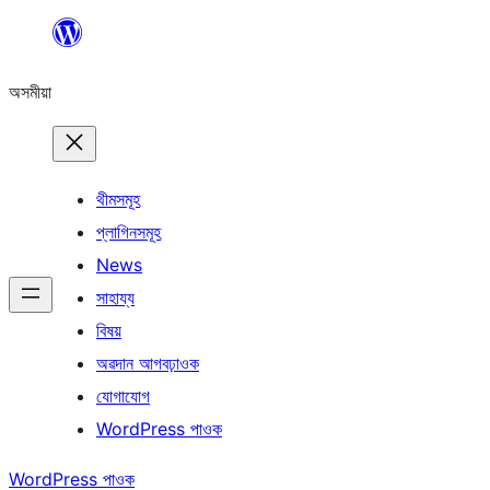
এয়া
এৰি
অসমীয়া
বিষয়বস্তুলৈ
যাওক
থীমসমূহ
প্লাগিনসমূহ
News
সাহায্য
বিষয়
অৱদান আগবঢ়াওক
যোগাযোগ
WordPress পাওক
WordPress পাওক