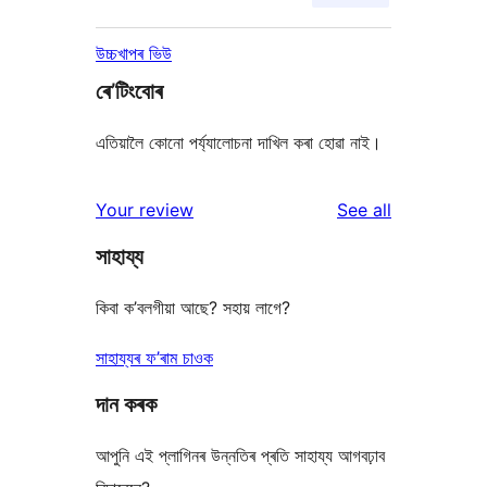
উচ্চখাপৰ ভিউ
ৰে’টিংবোৰ
এতিয়ালৈ কোনো পৰ্য্যালোচনা দাখিল কৰা হোৱা নাই।
reviews
Your review
See all
সাহায্য
কিবা ক’বলগীয়া আছে? সহায় লাগে?
সাহায্যৰ ফ’ৰাম চাওক
দান কৰক
আপুনি এই প্লাগিনৰ উন্নতিৰ প্ৰতি সাহায্য আগবঢ়াব